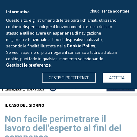
Informativa
Chiudi senza accettare
Questo sito, e gli strumenti di terze parti richiamati, utilizzano
cookie indispensabili per il funzionamento tecnico del sito
stesso e utili ad avere un'esperienza di navigazione
migliorata e funzionale al tipo di dispositivo utilizzato,
Venerdì, 7 agosto 2026 -
Aggiornato alle 6.00
secondo le finalità illustrate nella
.
Cookie Policy
Se vuoi saperne di più o negare il consenso a tutti o ad alcuni
cookie, puoi farlo in qualsiasi momento selezionando
.
Gestisci le preferenze
CERCA
GESTISCI PREFERENZE
ACCETTA
IL CASO DEL GIORNO
Non facile perimetrare il
lavoro dell’esperto ai fini del