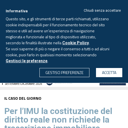
Informativa
Chiudi senza accettare
Questo sito, e gli strumenti di terze parti richiamati, utilizzano
cookie indispensabili per il funzionamento tecnico del sito
stesso e utili ad avere un'esperienza di navigazione
migliorata e funzionale al tipo di dispositivo utilizzato,
Lunedì, 10 agosto 2026 -
Aggiornato alle 6.00
secondo le finalità illustrate nella
.
Cookie Policy
Se vuoi saperne di più o negare il consenso a tutti o ad alcuni
cookie, puoi farlo in qualsiasi momento selezionando
.
Gestisci le preferenze
CERCA
GESTISCI PREFERENZE
ACCETTA
IL CASO DEL GIORNO
Per l’IMU la costituzione del
diritto reale non richiede la