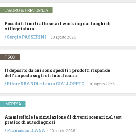
LAVORO & PREVIDENZA
Possibili limiti allo smart working dai luoghi di
villeggiatura
/
Sergio PASSERINI
-
10 agosto 2026
FISCO
Il deposito da cui sono spediti i prodotti risponde
dell’imposta sugli oli lubrificanti
/
Ettore SBANDI
e
Laura GIALLORETO
-
10 agosto 2026
IMPRESA
Ammissibile la simulazione di diversi scenari nel test
pratico di autodiagnosi
/
Francesco DIANA
-
10 agosto 2026