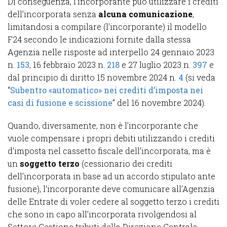
Di conseguenza, l’incorporante può utilizzare i crediti
dell’incorporata senza
alcuna comunicazione
,
limitandosi a compilare (l’incorporante) il modello
F24 secondo le indicazioni fornite dalla stessa
Agenzia nelle risposte ad interpello 24 gennaio 2023
n.
153
, 16 febbraio 2023 n.
218
e 27 luglio 2023 n.
397
e
dal principio di diritto 15 novembre 2024 n.
4
(si veda
“
Subentro «automatico» nei crediti d’imposta nei
casi di fusione e scissione
” del 16 novembre 2024).
Quando, diversamente, non è l’incorporante che
vuole compensare i propri debiti utilizzando i crediti
d’imposta nel cassetto fiscale dell’incorporata, ma è
un
soggetto terzo
(cessionario dei crediti
dell’incorporata in base ad un accordo stipulato ante
fusione), l’incorporante deve comunicare all’Agenzia
delle Entrate di voler cedere al soggetto terzo i crediti
che sono in capo all’incorporata rivolgendosi al
Settore Gestione tributi della Direzione Centrale