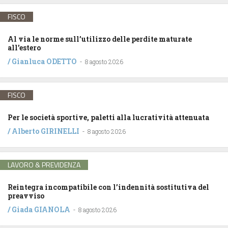
FISCO
Al via le norme sull’utilizzo delle perdite maturate
all’estero
/
Gianluca ODETTO
-
8 agosto 2026
FISCO
Per le società sportive, paletti alla lucratività attenuata
/
Alberto GIRINELLI
-
8 agosto 2026
LAVORO & PREVIDENZA
Reintegra incompatibile con l’indennità sostitutiva del
preavviso
/
Giada GIANOLA
-
8 agosto 2026