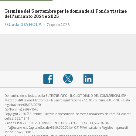
Termine del 5 settembre per le domande al Fondo vittime
dell’amianto 2024 e 2025
/
Giada GIANOLA
-
7 agosto 2026
Denominazione testata edita EUTEKNE.INFO - IL QUOTIDIANO DEL COMMERCIALISTA -
Mezzo di diffusione Elettronica - Numero registrazione 2/2010 - Tribunale TORINO - Data
registrazione 08/02/2020
ISSN (online) 2499-1643
Copyright 2026 © Eutekne - Vietate le riproduzioni ed estrazioni ai sensi dell’art. 70-quater
della L. 633/1941
Via San Pio V, 27 - 10125 TORINO - Tel. 011.562.89.70 - Fax 011.562.76.04 -
info@eutekne.it Capitale Sociale € 540.000,00 i.v. C.F. P.IVA Iscrizione Registro Imprese di
Torino 05546030015