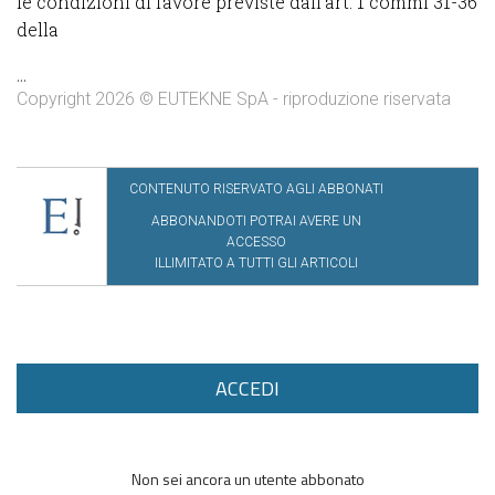
le condizioni di favore previste dall’art. 1 commi 31-36
della
...
Copyright 2026 © EUTEKNE SpA - riproduzione riservata
CONTENUTO RISERVATO AGLI ABBONATI
ABBONANDOTI POTRAI AVERE UN
ACCESSO
ILLIMITATO A TUTTI GLI ARTICOLI
ACCEDI
Non sei ancora un utente abbonato