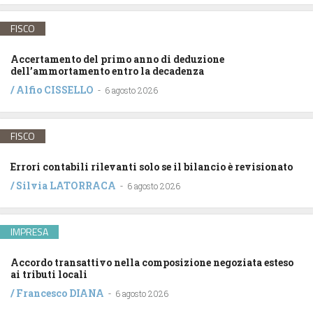
FISCO
Accertamento del primo anno di deduzione
dell’ammortamento entro la decadenza
/
Alfio CISSELLO
-
6 agosto 2026
FISCO
Errori contabili rilevanti solo se il bilancio è revisionato
/
Silvia LATORRACA
-
6 agosto 2026
IMPRESA
Accordo transattivo nella composizione negoziata esteso
ai tributi locali
/
Francesco DIANA
-
6 agosto 2026