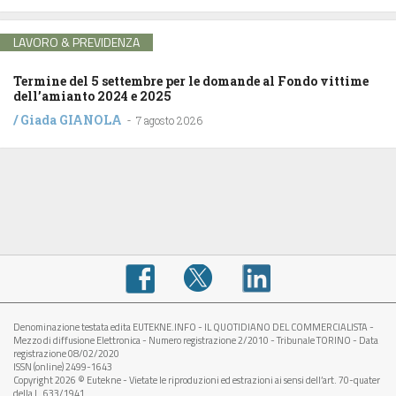
LAVORO & PREVIDENZA
Termine del 5 settembre per le domande al Fondo vittime
dell’amianto 2024 e 2025
/
Giada GIANOLA
-
7 agosto 2026
Denominazione testata edita EUTEKNE.INFO - IL QUOTIDIANO DEL COMMERCIALISTA -
Mezzo di diffusione Elettronica - Numero registrazione 2/2010 - Tribunale TORINO - Data
registrazione 08/02/2020
ISSN (online) 2499-1643
Copyright 2026 © Eutekne - Vietate le riproduzioni ed estrazioni ai sensi dell’art. 70-quater
della L. 633/1941