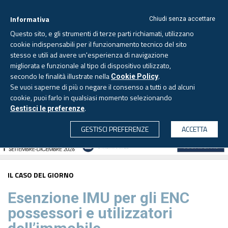
Informativa
Chiudi senza accettare
Questo sito, e gli strumenti di terze parti richiamati, utilizzano
cookie indispensabili per il funzionamento tecnico del sito
stesso e utili ad avere un'esperienza di navigazione
migliorata e funzionale al tipo di dispositivo utilizzato,
Lunedì, 10 agosto 2026 -
Aggiornato alle 6.00
secondo le finalità illustrate nella
.
Cookie Policy
Se vuoi saperne di più o negare il consenso a tutti o ad alcuni
cookie, puoi farlo in qualsiasi momento selezionando
.
Gestisci le preferenze
CERCA
GESTISCI PREFERENZE
ACCETTA
IL CASO DEL GIORNO
Esenzione IMU per gli ENC
possessori e utilizzatori