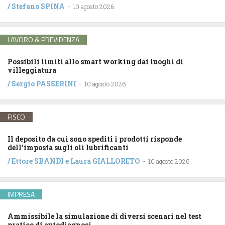
/
Stefano SPINA
-
10 agosto 2026
LAVORO & PREVIDENZA
Possibili limiti allo smart working dai luoghi di
villeggiatura
/
Sergio PASSERINI
-
10 agosto 2026
FISCO
Il deposito da cui sono spediti i prodotti risponde
dell’imposta sugli oli lubrificanti
/
Ettore SBANDI
e
Laura GIALLORETO
-
10 agosto 2026
IMPRESA
Ammissibile la simulazione di diversi scenari nel test
pratico di autodiagnosi