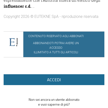
espressamente che l’Autorità stilerà un elenco degli
influencer c.d.
...
Copyright 2026 © EUTEKNE SpA - riproduzione riservata
CONTENUTO RISERVATO AGLI ABBONATI
ABBONANDOTI POTRAI AVERE UN
ACCESSO
ILLIMITATO A TUTTI GLI ARTICOLI
ACCEDI
Non sei ancora un utente abbonato
e vuoi saperne di più?