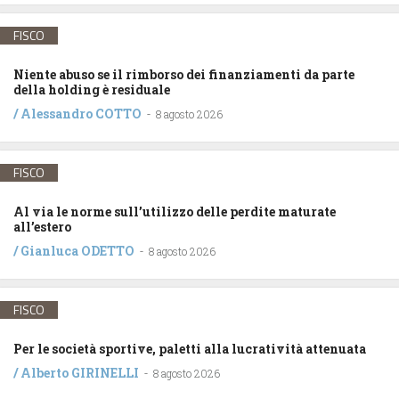
FISCO
Niente abuso se il rimborso dei finanziamenti da parte
della holding è residuale
/
Alessandro COTTO
-
8 agosto 2026
FISCO
Al via le norme sull’utilizzo delle perdite maturate
all’estero
/
Gianluca ODETTO
-
8 agosto 2026
FISCO
Per le società sportive, paletti alla lucratività attenuata
/
Alberto GIRINELLI
-
8 agosto 2026