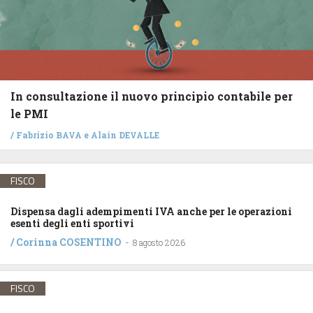
In consultazione il nuovo principio contabile per
le PMI
/
Fabrizio BAVA
e
Alain DEVALLE
FISCO
Dispensa dagli adempimenti IVA anche per le operazioni
esenti degli enti sportivi
/
Corinna COSENTINO
-
8 agosto 2026
FISCO