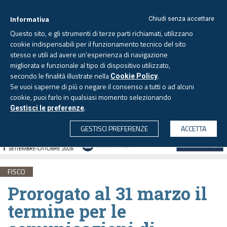
Informativa
Chiudi senza accettare
Questo sito, e gli strumenti di terze parti richiamati, utilizzano
cookie indispensabili per il funzionamento tecnico del sito
stesso e utili ad avere un'esperienza di navigazione
migliorata e funzionale al tipo di dispositivo utilizzato,
Giovedì, 6 agosto 2026 -
Aggiornato alle 6.00
secondo le finalità illustrate nella
.
Cookie Policy
Se vuoi saperne di più o negare il consenso a tutti o ad alcuni
cookie, puoi farlo in qualsiasi momento selezionando
.
Gestisci le preferenze
CERCA
GESTISCI PREFERENZE
ACCETTA
FISCO
Prorogato al 31 marzo il
termine per le