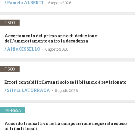
/
Pamela ALBERTI
-
6 agosto 2026
FISCO
Accertamento del primo anno di deduzione
dell’ammortamento entro la decadenza
/
Alfio CISSELLO
-
6 agosto 2026
FISCO
Errori contabili rilevanti solo se il bilancio è revisionato
/
Silvia LATORRACA
-
6 agosto 2026
IMPRESA
Accordo transattivo nella composizione negoziata esteso
ai tributi locali