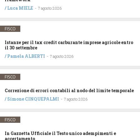
/
Luca MIELE
-
7 agosto 2026
FISCO
Istanze per il tax credit carburante imprese agricole entro
il 30 settembre
/
Pamela ALBERTI
-
7 agosto 2026
FISCO
Correzione di errori contabili al nodo del limite temporale
/
Simone CINQUEPALMI
-
7 agosto 2026
FISCO
In Gazzetta Ufficiale il Testo unico adempimenti e
accertamento