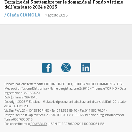
Termine del 5 settembre per le domande al Fondo vittime
dell’amianto 2024 e 2025
/
Giada GIANOLA
-
7 agosto 2026
Denominazione testata edita EUTEKNE.INFO - IL QUOTIDIANO DEL COMMERCIALISTA -
Mezzo di diffusione Elettronica - Numero registrazione 2/2010 - Tribunale TORINO - Data
registrazione 08/02/2020
ISSN (online) 2499-1643
Copyright 2026 © Eutekne - Vietate le riproduzioni ed estrazioni ai sensi dell’art. 70-quater
della L. 633/1941
Via San Pio V, 27 - 10125 TORINO - Tel. 011.562.89.70 - Fax 011.562.76.04 -
info@eutekne.it Capitale Sociale € 540.000,00 i.v. C.F. P.IVA Iscrizione Registro Imprese di
Torino 05546030015
Codice destinatario
QRWAMUR
- IBAN IT12G0306909217100000061135