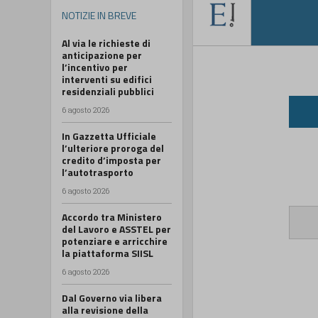
NOTIZIE IN BREVE
Al via le richieste di
anticipazione per
l’incentivo per
interventi su edifici
residenziali pubblici
6 agosto 2026
In Gazzetta Ufficiale
l’ulteriore proroga del
credito d’imposta per
l’autotrasporto
6 agosto 2026
Accordo tra Ministero
del Lavoro e ASSTEL per
potenziare e arricchire
la piattaforma SIISL
6 agosto 2026
Dal Governo via libera
alla revisione della