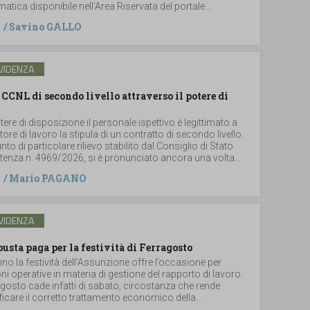
atica disponibile nell’Area Riservata del portale...
/
Savino GALLO
VIDENZA
 CCNL di secondo livello attraverso il potere di
tere di disposizione il personale ispettivo è legittimato a
tore di lavoro la stipula di un contratto di secondo livello.
to di particolare rilievo stabilito dal Consiglio di Stato
tenza n. 4969/2026, si è pronunciato ancora una volta...
/
Mario PAGANO
VIDENZA
busta paga per la festività di Ferragosto
o la festività dell’Assunzione offre l’occasione per
oni operative in materia di gestione del rapporto di lavoro.
agosto cade infatti di sabato, circostanza che rende
icare il corretto trattamento economico della...