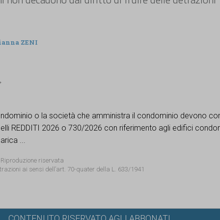
ianna ZENI
ondominio o la società che amministra il condominio devono com
lli REDDITI 2026 o 730/2026 con riferimento agli edifici condom
arica ...
 Riproduzione riservata
trazioni ai sensi dell’art. 70-quater della L. 633/1941
CONTENUTO RISERVATO AGLI ABBONATI