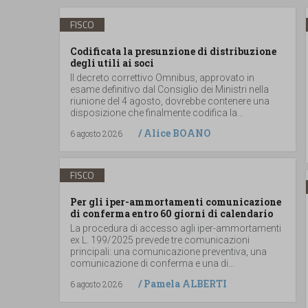
FISCO
Codificata la presunzione di distribuzione
degli utili ai soci
Il decreto correttivo Omnibus, approvato in
esame definitivo dal Consiglio dei Ministri nella
riunione del 4 agosto, dovrebbe contenere una
disposizione che finalmente codifica la...
/
Alice BOANO
6 agosto 2026
FISCO
Per gli iper-ammortamenti comunicazione
di conferma entro 60 giorni di calendario
La procedura di accesso agli iper-ammortamenti
ex L. 199/2025 prevede tre comunicazioni
principali: una comunicazione preventiva, una
comunicazione di conferma e una di...
/
Pamela ALBERTI
6 agosto 2026