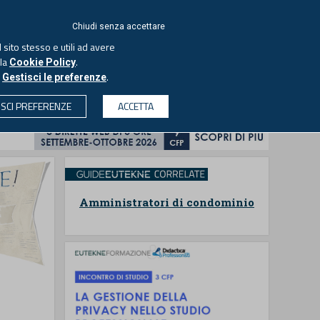
ACCEDI
EUTEKNE
Chiudi senza accettare
 sito stesso e utili ad avere
ASCOLTA IL PODCAST
lla
.
Cookie Policy
o
.
Gestisci le preferenze
& SOCIETÀ
PROFESSIONI
PROTAGONISTI
ISCI PREFERENZE
ACCETTA
CERCA
Amministratori di condominio