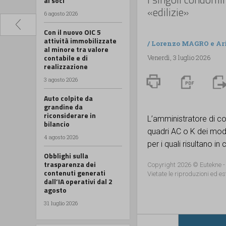
ai soci
«edilizie»
6 agosto 2026
Con il nuovo OIC 5
attività immobilizzate
/
Lorenzo MAGRO
e
Ar
al minore tra valore
contabile e di
Venerdì, 3 luglio 2026
realizzazione
3 agosto 2026
Auto colpite da
grandine da
riconsiderare in
L’amministratore di c
bilancio
quadri AC o K dei mode
4 agosto 2026
per i quali risultano in c
Obblighi sulla
trasparenza dei
Copyright 2026 © Eutekne -
contenuti generati
Vietate le riproduzioni ed es
dall’IA operativi dal 2
agosto
31 luglio 2026