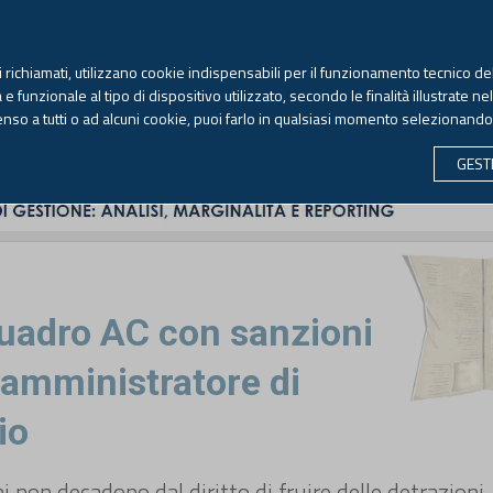
TEKNE FORMAZIONE
ANTIRICICLAGGIO
LIBRI EUTEKNE
RIVISTE 
ti richiamati, utilizzano cookie indispensabili per il funzionamento tecnico del
Giovedì, 6 agosto 2026 -
Aggiornato alle 6.00
 funzionale al tipo di dispositivo utilizzato, secondo le finalità illustrate ne
enso a tutti o ad alcuni cookie, puoi farlo in qualsiasi momento selezionand
CONTABILITÀ
LAVORO & PREVIDENZA
ECONOMIA 
GEST
adro AC con sanzioni
o amministratore di
io
i non decadono dal diritto di fruire delle detrazioni