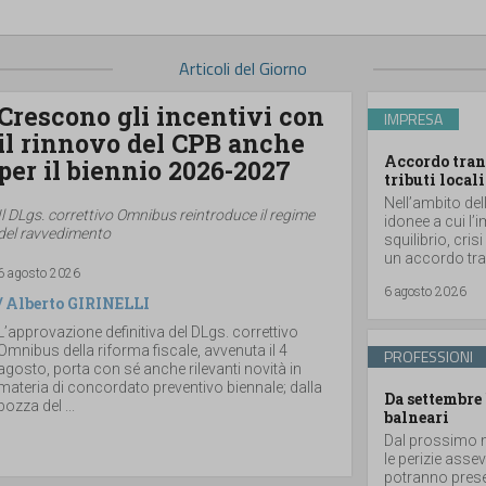
Articoli del Giorno
Crescono gli incentivi con
IMPRESA
il rinnovo del CPB anche
Accordo tran
per il biennio 2026-2027
tributi locali
Nell’ambito del
Il DLgs. correttivo Omnibus reintroduce il regime
idonee a cui l’
del ravvedimento
squilibrio, cris
un accordo tran
6 agosto 2026
6 agosto 2026
/
Alberto GIRINELLI
L’approvazione definitiva del DLgs. correttivo
Omnibus della riforma fiscale, avvenuta il 4
PROFESSIONI
agosto, porta con sé anche rilevanti novità in
materia di concordato preventivo biennale; dalla
Da settembre 
bozza del ...
balneari
Dal prossimo m
le perizie asse
potranno prese