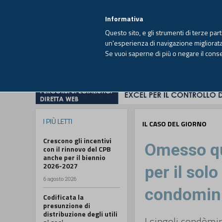
EUTEKNE INFO
SISTEMA INTEGRATO
EU
MENU
Informativa
Questo sito, e gli strumenti di terze par
un'esperienza di navigazione migliorata e
Se vuoi saperne di più o negare il cons
HOME
OPINIONI
FISCO
IMPRESA
I PIÙ LETTI
IL CASO DEL GIORNO
Crescono gli incentivi
Omesso qu
con il rinnovo del CPB
anche per il biennio
2026-2027
per il sol
6 agosto 2026
condomin
Codificata la
presunzione di
distribuzione degli utili
I singoli condòmin