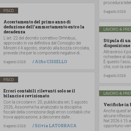
procedura telem
FISCO
6 agosto 2026
Accertamento del primo anno di
deduzione dell’ammortamento entro la
LAVORO & PRE
decadenza
L’art. 22 del decreto correttivo Omnibus,
Stipula di un
approvato in via definitiva dal Consiglio dei
disposizione
Ministri il 4 agosto, stando alla bozza circolata,
Attraverso il po
prevede che per le componenti negative di...
richiedere al da
/
Alfio CISSELLO
6 agosto 2026
È questo l’assun
che, con la sen
6 agosto 2026
FISCO
Errori contabili rilevanti solo se il
LAVORO & PRE
bilancio è revisionato
Con la circolare n. 20, pubblicata ieri, 5 agosto
Verifiche in 
2026, Assonime ha analizzato la disciplina
Anche quest’ann
fiscale della correzione degli errori contabili che
alcune riflessi
trova applicazione, a decorrere dalle...
Nel 2026 il 15 
/
Silvia LATORRACA
6 agosto 2026
opportuno verif