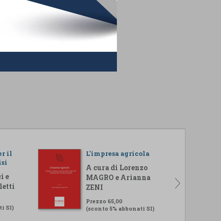
r il
L'impresa agricola
isi
A cura di Lorenzo
i e
MAGRO e Arianna
letti
ZENI
Prezzo 65,00
i SI)
(sconto 5% abbonati SI)