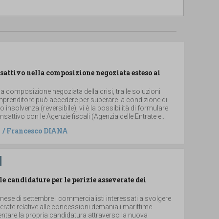
sattivo nella composizione negoziata esteso ai
la composizione negoziata della crisi, tra le soluzioni
imprenditore può accedere per superare la condizione di
i o insolvenza (reversibile), vi è la possibilità di formulare
sattivo con le Agenzie fiscali (Agenzia delle Entrate e...
/
Francesco DIANA
le candidature per le perizie asseverate dei
ese di settembre i commercialisti interessati a svolgere
verate relative alle concessioni demaniali marittime
ntare la propria candidatura attraverso la nuova