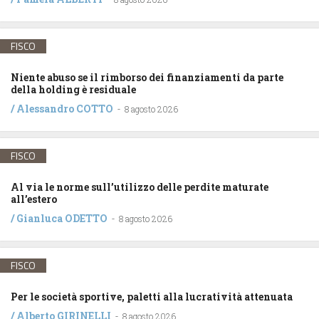
FISCO
Niente abuso se il rimborso dei finanziamenti da parte
della holding è residuale
/
Alessandro COTTO
-
8 agosto 2026
FISCO
Al via le norme sull’utilizzo delle perdite maturate
all’estero
/
Gianluca ODETTO
-
8 agosto 2026
FISCO
Per le società sportive, paletti alla lucratività attenuata
/
Alberto GIRINELLI
-
8 agosto 2026