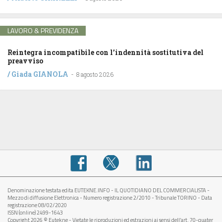
LAVORO & PREVIDENZA
Reintegra incompatibile con l’indennità sostitutiva del
preavviso
/
Giada GIANOLA
-
8 agosto 2026
Denominazione testata edita EUTEKNE.INFO - IL QUOTIDIANO DEL COMMERCIALISTA -
Mezzo di diffusione Elettronica - Numero registrazione 2/2010 - Tribunale TORINO - Data
registrazione 08/02/2020
ISSN (online) 2499-1643
Copyright 2026 © Eutekne - Vietate le riproduzioni ed estrazioni ai sensi dell’art. 70-quater