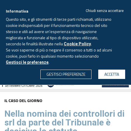
Informativa
Chiudi senza accettare
Questo sito, e gli strumenti di terze parti richiamati, utilizzano
cookie indispensabili per il funzionamento tecnico del sito
stesso e utili ad avere un'esperienza di navigazione
migliorata e funzionale al tipo di dispositivo utilizzato,
Domenica, 9 agosto 2026
secondo le finalità illustrate nella
.
Cookie Policy
Se vuoi saperne di più o negare il consenso a tutti o ad alcuni
cookie, puoi farlo in qualsiasi momento selezionando
.
Gestisci le preferenze
CERCA
GESTISCI PREFERENZE
ACCETTA
IL CASO DEL GIORNO
Nella nomina dei controllori di
srl da parte del Tribunale è