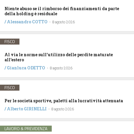
Niente abuso se il rimborso dei finanziamenti da parte
della holding è residuale
/
Alessandro COTTO
-
8 agosto 2026
FISCO
Al via le norme sull’utilizzo delle perdite maturate
all’estero
/
Gianluca ODETTO
-
8 agosto 2026
FISCO
Per le società sportive, paletti alla lucratività attenuata
/
Alberto GIRINELLI
-
8 agosto 2026
LAVORO & PREVIDENZA