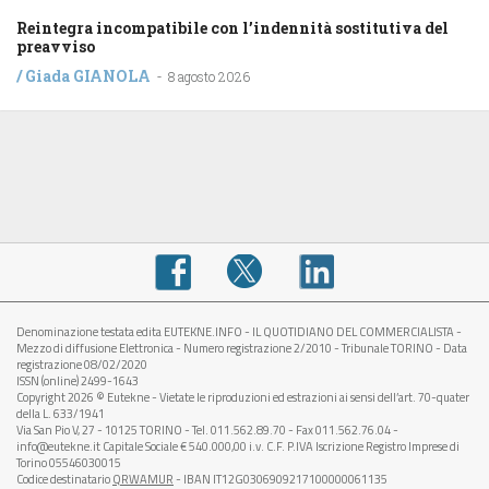
Reintegra incompatibile con l’indennità sostitutiva del
preavviso
/
Giada GIANOLA
-
8 agosto 2026
Denominazione testata edita EUTEKNE.INFO - IL QUOTIDIANO DEL COMMERCIALISTA -
Mezzo di diffusione Elettronica - Numero registrazione 2/2010 - Tribunale TORINO - Data
registrazione 08/02/2020
ISSN (online) 2499-1643
Copyright 2026 © Eutekne - Vietate le riproduzioni ed estrazioni ai sensi dell’art. 70-quater
della L. 633/1941
Via San Pio V, 27 - 10125 TORINO - Tel. 011.562.89.70 - Fax 011.562.76.04 -
info@eutekne.it Capitale Sociale € 540.000,00 i.v. C.F. P.IVA Iscrizione Registro Imprese di
Torino 05546030015
Codice destinatario
QRWAMUR
- IBAN IT12G0306909217100000061135