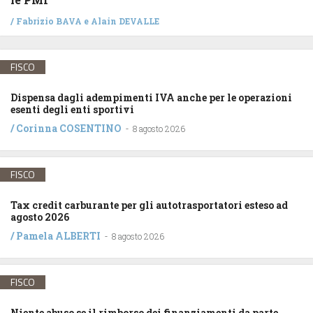
/
Fabrizio BAVA
e
Alain DEVALLE
FISCO
Dispensa dagli adempimenti IVA anche per le operazioni
esenti degli enti sportivi
/
Corinna COSENTINO
-
8 agosto 2026
FISCO
Tax credit carburante per gli autotrasportatori esteso ad
agosto 2026
/
Pamela ALBERTI
-
8 agosto 2026
FISCO
Niente abuso se il rimborso dei finanziamenti da parte