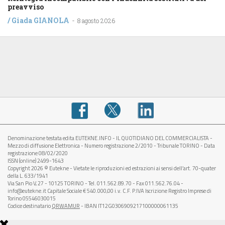
preavviso
/
Giada GIANOLA
-
8 agosto 2026
Denominazione testata edita EUTEKNE.INFO - IL QUOTIDIANO DEL COMMERCIALISTA -
Mezzo di diffusione Elettronica - Numero registrazione 2/2010 - Tribunale TORINO - Data
registrazione 08/02/2020
ISSN (online) 2499-1643
Copyright 2026 © Eutekne - Vietate le riproduzioni ed estrazioni ai sensi dell’art. 70-quater
della L. 633/1941
Via San Pio V, 27 - 10125 TORINO - Tel. 011.562.89.70 - Fax 011.562.76.04 -
info@eutekne.it Capitale Sociale € 540.000,00 i.v. C.F. P.IVA Iscrizione Registro Imprese di
Torino 05546030015
Codice destinatario
QRWAMUR
- IBAN IT12G0306909217100000061135