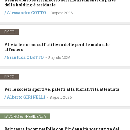
della holding è residuale
/
Alessandro COTTO
-
8 agosto 2026
FISCO
Al via le norme sull’utilizzo delle perdite maturate
all’estero
/
Gianluca ODETTO
-
8 agosto 2026
FISCO
Per le società sportive, paletti alla lucratività attenuata
/
Alberto GIRINELLI
-
8 agosto 2026
LAVORO & PREVIDENZA
Reintegra incompatibile con l’indennità sostitutiva del