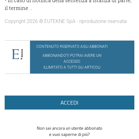
- in caso di notifica della sentenza a istanza di parte,
il termine ...
Copyright 2026 © EUTEKNE SpA - riproduzione riservata
CONTENUTO RISERVATO AGLI ABBONATI
ABBONANDOTI POTRAI AVERE UN
ACCESSO
ILLIMITATO A TUTTI GLI ARTICOLI
ACCEDI
Non sei ancora un utente abbonato
e vuoi saperne di più?