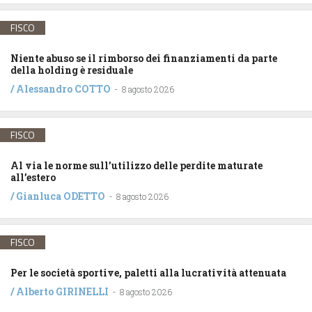
FISCO
Niente abuso se il rimborso dei finanziamenti da parte
della holding è residuale
/
Alessandro COTTO
-
8 agosto 2026
FISCO
Al via le norme sull’utilizzo delle perdite maturate
all’estero
/
Gianluca ODETTO
-
8 agosto 2026
FISCO
Per le società sportive, paletti alla lucratività attenuata
/
Alberto GIRINELLI
-
8 agosto 2026