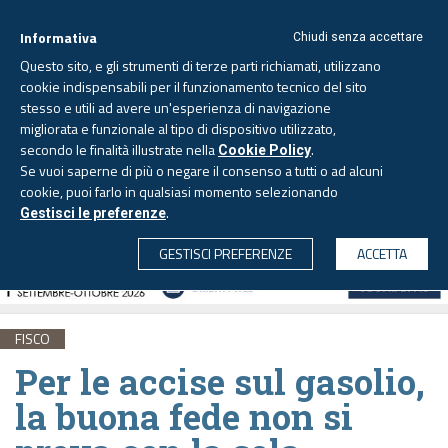
Informativa
Chiudi senza accettare
Questo sito, e gli strumenti di terze parti richiamati, utilizzano
cookie indispensabili per il funzionamento tecnico del sito
stesso e utili ad avere un'esperienza di navigazione
migliorata e funzionale al tipo di dispositivo utilizzato,
Venerdì, 7 agosto 2026 -
Aggiornato alle 6.00
secondo le finalità illustrate nella
.
Cookie Policy
Se vuoi saperne di più o negare il consenso a tutti o ad alcuni
cookie, puoi farlo in qualsiasi momento selezionando
.
Gestisci le preferenze
CERCA
GESTISCI PREFERENZE
ACCETTA
FISCO
Per le accise sul gasolio,
la buona fede non si