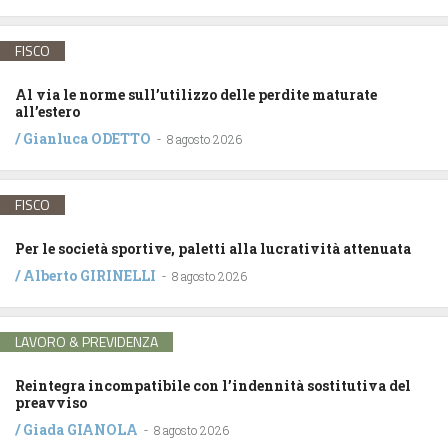
FISCO
Al via le norme sull’utilizzo delle perdite maturate
all’estero
/
Gianluca ODETTO
-
8 agosto 2026
FISCO
Per le società sportive, paletti alla lucratività attenuata
/
Alberto GIRINELLI
-
8 agosto 2026
LAVORO & PREVIDENZA
Reintegra incompatibile con l’indennità sostitutiva del
preavviso
/
Giada GIANOLA
-
8 agosto 2026