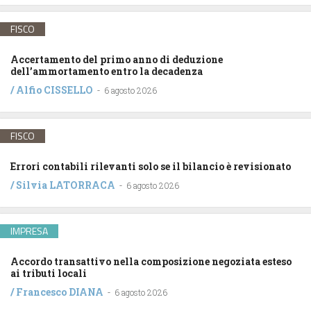
FISCO
Accertamento del primo anno di deduzione
dell’ammortamento entro la decadenza
/
Alfio CISSELLO
-
6 agosto 2026
FISCO
Errori contabili rilevanti solo se il bilancio è revisionato
/
Silvia LATORRACA
-
6 agosto 2026
IMPRESA
Accordo transattivo nella composizione negoziata esteso
ai tributi locali
/
Francesco DIANA
-
6 agosto 2026