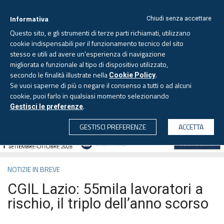
Informativa
Chiudi senza accettare
Questo sito, e gli strumenti di terze parti richiamati, utilizzano
cookie indispensabili per il funzionamento tecnico del sito
stesso e utili ad avere un'esperienza di navigazione
migliorata e funzionale al tipo di dispositivo utilizzato,
Giovedì, 6 agosto 2026 -
Aggiornato alle 6.00
secondo le finalità illustrate nella
.
Cookie Policy
Se vuoi saperne di più o negare il consenso a tutti o ad alcuni
cookie, puoi farlo in qualsiasi momento selezionando
.
Gestisci le preferenze
CERCA
GESTISCI PREFERENZE
ACCETTA
NOTIZIE IN BREVE
CGIL Lazio: 55mila lavoratori a
rischio, il triplo dell’anno scorso