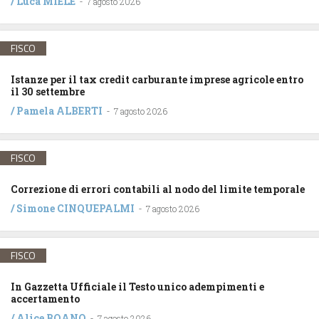
/
Luca MIELE
-
7 agosto 2026
FISCO
Istanze per il tax credit carburante imprese agricole entro
il 30 settembre
/
Pamela ALBERTI
-
7 agosto 2026
FISCO
Correzione di errori contabili al nodo del limite temporale
/
Simone CINQUEPALMI
-
7 agosto 2026
FISCO
In Gazzetta Ufficiale il Testo unico adempimenti e
accertamento
/
Alice BOANO
-
7 agosto 2026