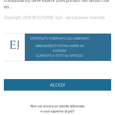
comunitario), deve essere interpretato nel senso che
un ...
Copyright 2026 © EUTEKNE SpA - riproduzione riservata
CONTENUTO RISERVATO AGLI ABBONATI
ABBONANDOTI POTRAI AVERE UN
ACCESSO
ILLIMITATO A TUTTI GLI ARTICOLI
ACCEDI
Non sei ancora un utente abbonato
e vuoi saperne di più?