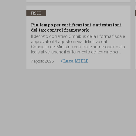
FISCO
Più tempo per certificazioni e attestazioni
del tax control framework
Il decreto correttivo Omnibus della riforma fiscale,
approvato il 4 agosto in via definitiva dal
Consiglio dei Ministri, reca, tra le numerose novità
legislative, anche il differimento del termine per...
/
Luca MIELE
7 agosto 2026