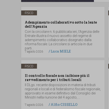
FISCO
Adempimento collaborativo sotto la lente
dell’Agenzia
Con la circolare n. 6 pubblicata ieri, l’Agenzia delle
Entrate illustra il nuovo assetto del regime di
adempimento collaborativo disegnato dalla
riforma fiscale. La circolare si articola in due
parti...
/
Luca MIELE
7 agosto 2026
FISCO
Il controllo fiscale non inibisce più il
ravvedimento per i tributi locali
Il DLgs. recante disposizioni in materia di tributi
regionali e locali e di federalismo fiscale regionale,
approvato in esame definitivo dal Consiglio dei
Ministri nella riunione del 4 agosto, ...
/
Alfio CISSELLO
7 agosto 2026