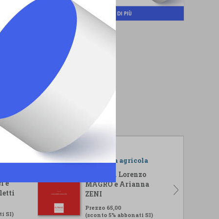
r il
L'impresa agricola
isi
A cura di Lorenzo
i e
MAGRO e Arianna
letti
ZENI
Prezzo 65,00
i SI)
(sconto 5% abbonati SI)