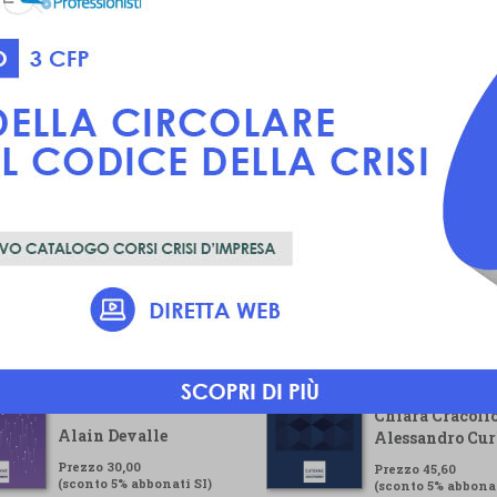
Voluntary
Guida pratica pe
Sustainability
gestore della cr
Reporting Standard
Chiara Cracolic
Alain Devalle
Alessandro Cur
Prezzo 30,00
Prezzo 45,60
(sconto 5% abbonati SI)
(sconto 5% abbonat