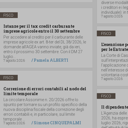
diverse modalità
i creditori e i
individuale): in t
FISCO
7 agosto 2026
Istanze per il tax credit carburante
imprese agricole entro il 30 settembre
FISCO
Per accedere al credito per il carburante delle
imprese agricole ex art. 8-ter del DL 38/2026, le
L’esenzione p
domande all’AGEA vanno inviate, già da ieri,
per le Entrate
entro il prossimo 30 settembre. Con il DM 27
La Corte di Ca
luglio...
/
Pamela ALBERTI
7 agosto 2026
sull’interpretaz
l’applicazione 
nell’interesse 
volontaria costit
FISCO
7 agosto 2026
Correzione di errori contabili al nodo del
limite temporale
FISCO
La circolare Assonime n. 20/2026 offre lo
spunto per tornare su un profilo specifico della
Il dipendente
nuova disciplina fiscale della correzione degli
L’Agenzia delle
errori contabili e, in particolare, sul limite
2026, ha espres
temporale ...
/
Simone CINQUEPALMI
7 agosto 2026
luglio 2026, r
dell’attività di