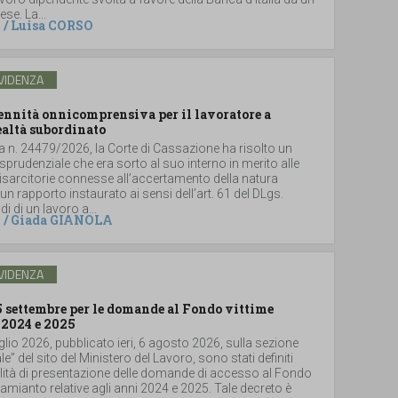
se. La...
/
Luisa CORSO
VIDENZA
dennità onnicomprensiva per il lavoratore a
ealtà subordinato
a n. 24479/2026, la Corte di Cassazione ha risolto un
sprudenziale che era sorto al suo interno in merito alle
sarcitorie connesse all’accertamento della natura
un rapporto instaurato ai sensi dell’art. 61 del DLgs.
i di un lavoro a...
/
Giada GIANOLA
VIDENZA
5 settembre per le domande al Fondo vittime
 2024 e 2025
glio 2026, pubblicato ieri, 6 agosto 2026, sulla sezione
le” del sito del Ministero del Lavoro, sono stati definiti
lità di presentazione delle domande di accesso al Fondo
i amianto relative agli anni 2024 e 2025. Tale decreto è