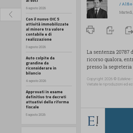
ai soci
/
Alfio
6 agosto 2026
Martedì
Con il nuovo OIC 5
attività immobilizzate
al minore tra valore
contabile e di
realizzazione
3 agosto 2026
La sentenza 20787 de
Auto colpite da
ricorso qualora, ent
grandine da
presso la segreteria d
riconsiderare in
bilancio
Copyright 2026 © Eutekne -
4 agosto 2026
Vietate le riproduzioni ed es
Approvati in esame
definitivo tre decreti
attuativi della riforma
fiscale
5 agosto 2026