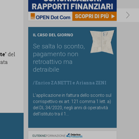
IL CASO DEL GIORNO
Se salta lo sconto,
pagamento non
te
” del
retroattivo ma
tata
detraibile
/
Enrico ZANETTI
e
Arianna ZENI
L’applicazione in fattura dello sconto sul
corrispettivo ex art. 121 comma 1 lett. a)
del DL 34/2020, negli anni di operatività
dell’istituto tra il 1...