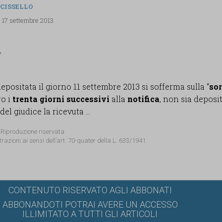
 CISSELLO
, 17 settembre 2013
positata il giorno 11 settembre 2013 si sofferma sulla “
sor
ro i
trenta
giorni successivi
alla
notifica
, non sia deposi
el giudice la ricevuta ...
 Riproduzione riservata
trazioni ai sensi dell’art. 70-quater della L. 633/1941
CONTENUTO RISERVATO AGLI ABBONATI
ABBONANDOTI POTRAI AVERE UN ACCESSO
ILLIMITATO A TUTTI GLI ARTICOLI