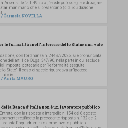
. Ai sensi dell’art. 495 c.c., l’erede può scegliere di pagare
 legatari man mano che si presentano (c.d. liquidazione
al...
/
Carmela NOVELLA
er le formalità «nell’interesse dello Stato» non vale
ssazione, con l’ordinanza n. 24487/2026, si è pronunciata
ione dell’art. 1 del DLgs. 347/90, nella parte in cui esclude
dell’imposta ipotecaria per “le formalità eseguite
dello Stato”. Il caso di specie riguardava un’ipoteca
uita in...
/
Anita MAURO
 della Banca d’Italia non è un lavoratore pubblico
 Entrate, con la risposta a interpello n. 154 del 6 agosto
samente rettificato la precedente risposta n. 132 del 2
iguardante l’inquadramento come lavoro pubblico
 lavoro dipendente svolta a favore della Banca d’Italia da un