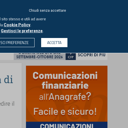
ACCEDI
EUTEKNE
Chiudi senza accettare
 sito stesso e utili ad avere
ASCOLTA IL PODCAST
lla
.
Cookie Policy
o
.
Gestisci le preferenze
& SOCIETÀ
PROFESSIONI
PROTAGONISTI
ISCI PREFERENZE
ACCETTA
CERCA
 di
ire il