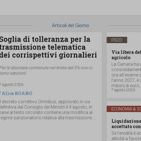
Articoli del Giorno
Soglia di tolleranza per la
FISCO
trasmissione telematica
Via libera de
dei corrispettivi giornalieri
agricolo
La Camera ha ap
Per le discrasie contenute nel limite del 5% non ci
consolidamento
sono sanzioni
ora all’esame d
l’anno 2027, è
7 agosto 2026
milioni di euro, a
7 agosto 2026
/
Alice BOANO
Il decreto correttivo Omnibus, approvato in via
definitiva dal Consiglio dei Ministri il 4 agosto, in
ECONOMIA & SO
base al testo circolato contiene una modifica al
regime sanzionatorio relativa alla trasmissione ...
Liquidazione 
accettato con
Se l’eredità è a
attività a favor