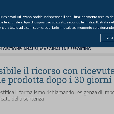
TEKNE FORMAZIONE
ANTIRICICLAGGIO
LIBRI EUTEKNE
RIVISTE 
ti richiamati, utilizzano cookie indispensabili per il funzionamento tecnico del
Venerdì, 7 agosto 2026 -
Aggiornato alle 6.00
 funzionale al tipo di dispositivo utilizzato, secondo le finalità illustrate ne
enso a tutti o ad alcuni cookie, puoi farlo in qualsiasi momento selezionand
CONTABILITÀ
LAVORO & PREVIDENZA
ECONOMIA 
GEST
bile il ricorso con ricevuta
e prodotta dopo i 30 giorni
tifica il formalismo richiamando l’esigenza di imped
icato della sentenza