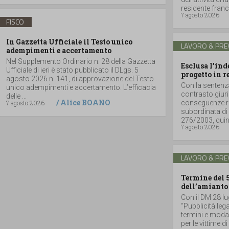
residente france
7 agosto 2026
FISCO
In Gazzetta Ufficiale il Testo unico
LAVORO & PRE
adempimenti e accertamento
Nel Supplemento Ordinario n. 28 della Gazzetta
Esclusa l’in
Ufficiale di ieri è stato pubblicato il DLgs. 5
progetto in r
agosto 2026 n. 141, di approvazione del Testo
Con la sentenz
unico adempimenti e accertamento. L’efficacia
contrasto giuri
delle ...
/
Alice BOANO
7 agosto 2026
conseguenze ri
subordinata di 
276/2003, quind
7 agosto 2026
LAVORO & PRE
Termine del 
dell’amianto
Con il DM 28 lu
“Pubblicità lega
termini e moda
per le vittime d