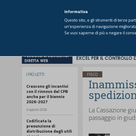
EUTEKNE INFO
SISTEMA INTEGRATO
EU
MENU
Informativa
Questo sito, e gli strumenti di terze par
un'esperienza di navigazione migliorata e
Se vuoi saperne di più o negare il cons
HOME
OPINIONI
FISCO
IMPRESA
I PIÙ LETTI
FISCO
Inammissi
Crescono gli incentivi
spedizion
con il rinnovo del CPB
anche per il biennio
2026-2027
La Cassazione gius
6 agosto 2026
passaggio in giud
Codificata la
presunzione di
distribuzione degli utili