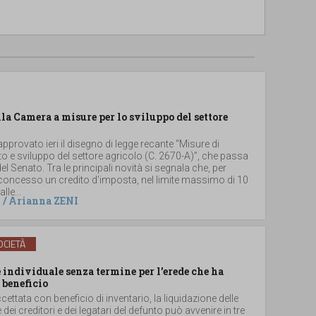
lla Camera a misure per lo sviluppo del settore
provato ieri il disegno di legge recante “Misure di
 e sviluppo del settore agricolo (C. 2670-A)”, che passa
el Senato. Tra le principali novità si segnala che, per
 concesso un credito d’imposta, nel limite massimo di 10
lle...
/
Arianna ZENI
CIETÀ
individuale senza termine per l’erede che ha
 beneficio
ccettata con beneficio di inventario, la liquidazione delle
e dei creditori e dei legatari del defunto può avvenire in tre