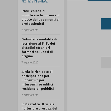
NOTIZIE IN BREVE
L’ANC chiede di
modificare la norma sul
blocco dei pagamenti ai
professionisti
7 agosto 2026
Definite le modalità di
iscrizione al SIISL dei
cittadini stranieri
formati nei Paesi di
origine
7 agosto 2026
Al via le richieste di
anticipazione per
l’incentivo per
interventi su edifici
residenziali pubblici
6 agosto 2026
In Gazzetta Ufficiale
l’ulteriore proroga del