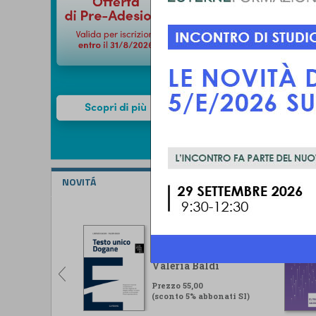
NOVITÁ
Testo unico Dogane
Lorenzo Ugolini -
Valeria Baldi
Prezzo 55,00
(sconto 5% abbonati SI)