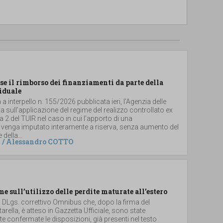
se il rimborso dei finanziamenti da parte della
iduale
a interpello n. 155/2026 pubblicata ieri, l’Agenzia delle
ta sull’applicazione del regime del realizzo controllato ex
2 del TUIR nel caso in cui l’apporto di una
 venga imputato interamente a riserva, senza aumento del
 della...
/
Alessandro COTTO
me sull’utilizzo delle perdite maturate all’estero
el DLgs. correttivo Omnibus che, dopo la firma del
arella, è atteso in Gazzetta Ufficiale, sono state
 confermate le disposizioni, già presenti nel testo