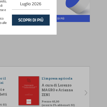
r il
L'impresa agricola
isi
A cura di Lorenzo
i e
MAGRO e Arianna
letti
ZENI
Prezzo 65,00
i SI)
(sconto 5% abbonati SI)