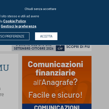
ACCEDI
EUTEKNE
Chiudi senza accettare
 sito stesso e utili ad avere
ASCOLTA IL PODCAST
lla
.
Cookie Policy
o
.
Gestisci le preferenze
& SOCIETÀ
PROFESSIONI
PROTAGONISTI
ISCI PREFERENZE
ACCETTA
CERCA
IMU
a
re