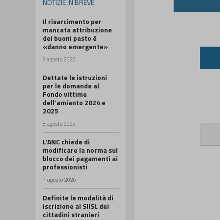
NOTIZIE IN BREVE
Il risarcimento per
mancata attribuzione
dei buoni pasto è
«danno emergente»
8 agosto 2026
Dettate le istruzioni
per le domande al
Fondo vittime
dell’amianto 2024 e
2025
8 agosto 2026
L’ANC chiede di
modificare la norma sul
blocco dei pagamenti ai
professionisti
7 agosto 2026
Definite le modalità di
iscrizione al SIISL dei
cittadini stranieri