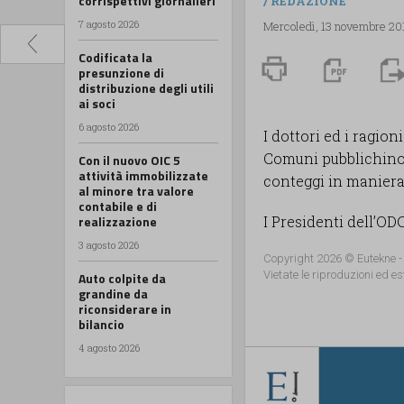
corrispettivi giornalieri
/
REDAZIONE
7 agosto 2026
Mercoledì, 13 novembre 20
Codificata la
presunzione di
distribuzione degli utili
ai soci
6 agosto 2026
I dottori ed i ragio
Comuni pubblichin
Con il nuovo OIC 5
attività immobilizzate
conteggi in maniera
al minore tra valore
contabile e di
realizzazione
I Presidenti dell’ODC
3 agosto 2026
Copyright 2026 © Eutekne -
Vietate le riproduzioni ed es
Auto colpite da
grandine da
riconsiderare in
bilancio
4 agosto 2026