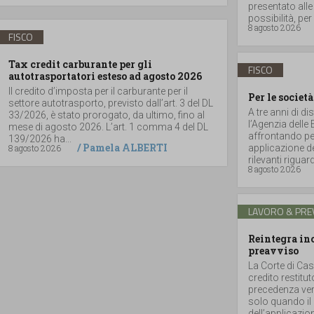
presentato alle
possibilità, per 
8 agosto 2026
FISCO
Tax credit carburante per gli
FISCO
autotrasportatori esteso ad agosto 2026
Il credito d’imposta per il carburante per il
Per le società
settore autotrasporto, previsto dall’art. 3 del DL
A tre anni di di
33/2026, è stato prorogato, da ultimo, fino al
l’Agenzia delle
mese di agosto 2026. L’art. 1 comma 4 del DL
affrontando per
139/2026 ha...
/
Pamela ALBERTI
8 agosto 2026
applicazione de
rilevanti riguar
8 agosto 2026
LAVORO & PRE
Reintegra inc
preavviso
La Corte di Cas
credito restitu
precedenza vers
solo quando il 
dell’applicazione