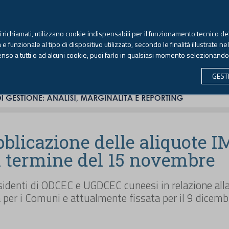
TEKNE FORMAZIONE
ANTIRICICLAGGIO
LIBRI EUTEKNE
RIVISTE 
ti richiamati, utilizzano cookie indispensabili per il funzionamento tecnico del
Sabato, 8 agosto 2026 -
Aggiornato alle 6.00
 funzionale al tipo di dispositivo utilizzato, secondo le finalità illustrate ne
enso a tutti o ad alcuni cookie, puoi farlo in qualsiasi momento selezionand
CONTABILITÀ
LAVORO & PREVIDENZA
ECONOMIA 
GEST
bblicazione delle aliquote 
al termine del 15 novembre
sidenti di ODCEC e UGDCEC cuneesi in relazione all
 per i Comuni e attualmente fissata per il 9 dicemb