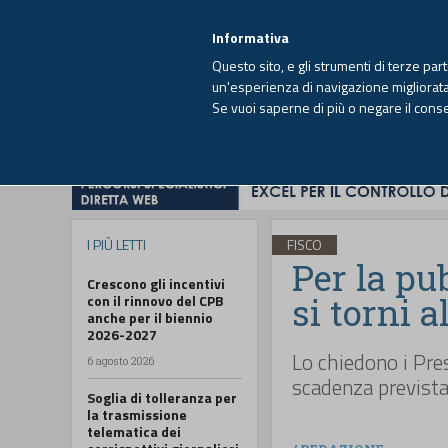
EUTEKNE INFO
SISTEMA INTEGRATO
EU
MENU
Informativa
Questo sito, e gli strumenti di terze par
un'esperienza di navigazione migliorata e
Se vuoi saperne di più o negare il cons
HOME
OPINIONI
FISCO
IMPRESA
I PIÙ LETTI
FISCO
Per la pu
Crescono gli incentivi
si torni 
con il rinnovo del CPB
anche per il biennio
2026-2027
Lo chiedono i Pre
6 agosto 2026
scadenza prevista
Soglia di tolleranza per
la trasmissione
telematica dei