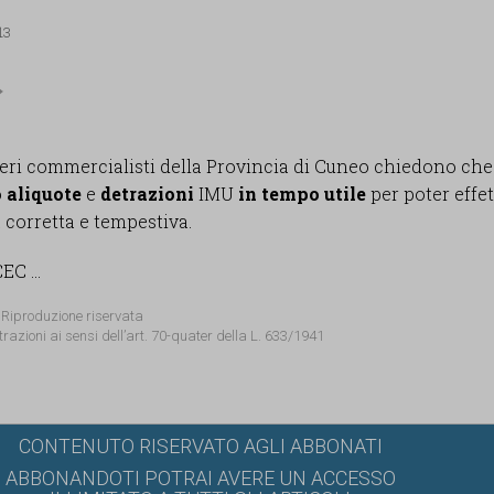
13
nieri commercialisti della Provincia di Cuneo chiedono che
o
aliquote
e
detrazioni
IMU
in tempo utile
per poter effet
 corretta e tempestiva.
EC ...
 Riproduzione riservata
trazioni ai sensi dell’art. 70-quater della L. 633/1941
CONTENUTO RISERVATO AGLI ABBONATI
ABBONANDOTI POTRAI AVERE UN ACCESSO