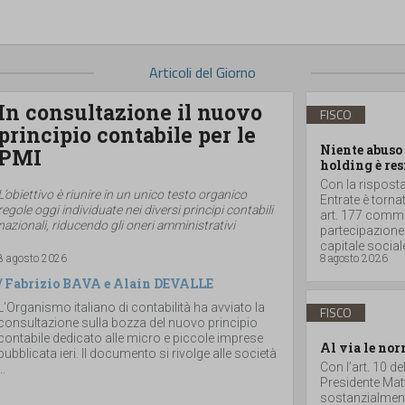
Articoli del Giorno
In consultazione il nuovo
FISCO
principio contabile per le
Niente abuso 
PMI
holding è res
Con la risposta 
L’obiettivo è riunire in un unico testo organico
Entrate è torna
regole oggi individuate nei diversi principi contabili
art. 177 comma 
nazionali, riducendo gli oneri amministrativi
partecipazione
capitale sociale
8 agosto 2026
8 agosto 2026
/
Fabrizio BAVA
e
Alain DEVALLE
L’Organismo italiano di contabilità ha avviato la
FISCO
consultazione sulla bozza del nuovo principio
contabile dedicato alle micro e piccole imprese
Al via le nor
pubblicata ieri. Il documento si rivolge alle società
Con l’art. 10 d
..
Presidente Matt
sostanzialmente