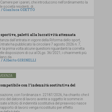
 Camere per i pareri, che introducono nell’ordinamento la
le società residenti, di...
/
Gianluca ODETTO
 sportive, paletti alla lucratività attenuata
stanza dall’entrata in vigore della Riforma dello sport,
 Entrate ha pubblicato la circolare 7 agosto 2026 n. 7,
 la prima volta alcune questioni riguardanti la corretta
lle disposizioni di cui al DLgs. 36/2021; i chiarimenti più
dano da...
/
Alberto GIRINELLI
VIDENZA
ompatibile con l’indennità sostitutiva del
sazione, con l’ordinanza n. 22187/2026, ha chiarito che il
torio del datore di lavoro avente a oggetto le somme in
ate a titolo di indennità sostitutiva del preavviso nasce
rapporto di lavoro venga ricostituito per effetto
 della tutela...