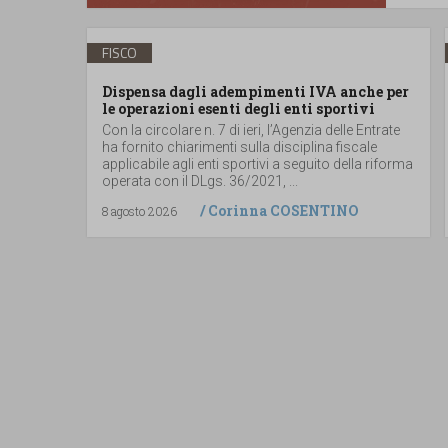
FISCO
Dispensa dagli adempimenti IVA anche per
le operazioni esenti degli enti sportivi
Con la circolare n. 7 di ieri, l’Agenzia delle Entrate
ha fornito chiarimenti sulla disciplina fiscale
applicabile agli enti sportivi a seguito della riforma
operata con il DLgs. 36/2021, ...
/
Corinna COSENTINO
8 agosto 2026