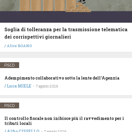
Soglia di tolleranza per la trasmissione telematica
dei corrispettivi giornalieri
/
Alice BOANO
FISCO
Adempimento collaborativo sotto la lente dell’Agenzia
/
Luca MIELE
-
7 agosto 2026
FISCO
Il controllo fiscale non inibisce più il ravvedimento per i
tributi locali
/
Alfio CISSELLO
-
7 agosto 2026