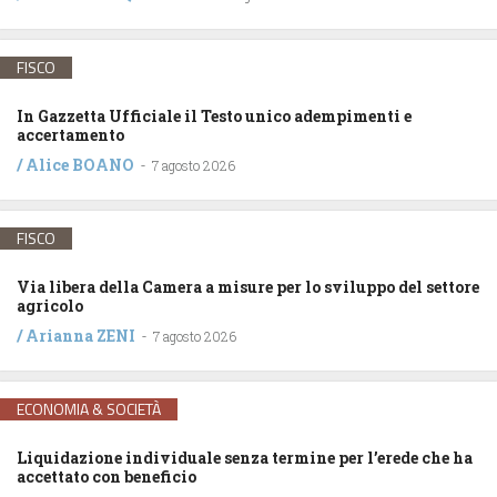
FISCO
In Gazzetta Ufficiale il Testo unico adempimenti e
accertamento
/
Alice BOANO
-
7 agosto 2026
FISCO
Via libera della Camera a misure per lo sviluppo del settore
agricolo
/
Arianna ZENI
-
7 agosto 2026
ECONOMIA & SOCIETÀ
Liquidazione individuale senza termine per l’erede che ha
accettato con beneficio