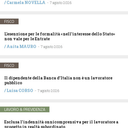
/
Carmela NOVELLA
-
7 agosto 2026
FISCO
L’esenzione per le formalità «nell’interesse dello Stato»
non vale per le Entrate
/
Anita MAURO
-
7 agosto 2026
FISCO
Il dipendente della Banca d’Italia non è un lavoratore
pubblico
/
Luisa CORSO
-
7 agosto 2026
LAVORO & PREVIDENZA
Esclusa l’indennità onnicomprensiva per il lavoratore a
progetto in realtà subordinato