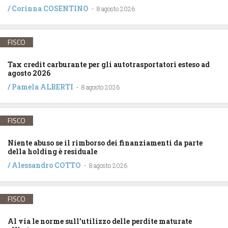
/
Corinna COSENTINO
-
8 agosto 2026
FISCO
Tax credit carburante per gli autotrasportatori esteso ad
agosto 2026
/
Pamela ALBERTI
-
8 agosto 2026
FISCO
Niente abuso se il rimborso dei finanziamenti da parte
della holding è residuale
/
Alessandro COTTO
-
8 agosto 2026
FISCO
Al via le norme sull’utilizzo delle perdite maturate