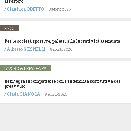
all’estero
/
Gianluca ODETTO
-
8 agosto 2026
FISCO
Per le società sportive, paletti alla lucratività attenuata
/
Alberto GIRINELLI
-
8 agosto 2026
LAVORO & PREVIDENZA
Reintegra incompatibile con l’indennità sostitutiva del
preavviso
/
Giada GIANOLA
-
8 agosto 2026