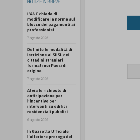
NOTIZIE IN BREVE
L’ANC chiede di
modificare la norma sul
blocco dei pagamenti ai
professionisti
7 agosto 2026
Definite le modalità di
iscrizione al SIISL dei
cittadini stranieri
formati nei Paesi di
origine
7 agosto 2026
Al via le richieste di
anticipazione per
l’incentivo per
interventi su edifici
residenziali pubblici
6 agosto 2026
In Gazzetta Ufficiale
l’ulteriore proroga del