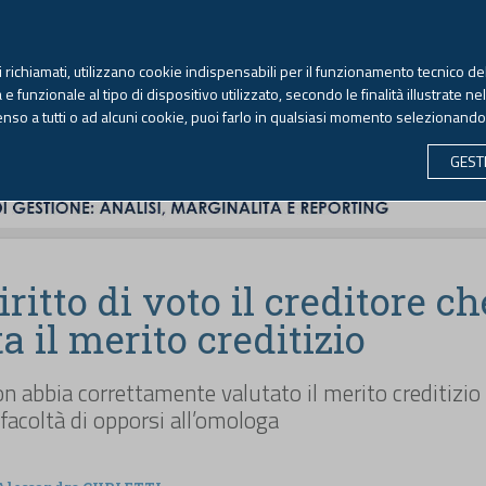
TEKNE FORMAZIONE
ANTIRICICLAGGIO
LIBRI EUTEKNE
RIVISTE 
ti richiamati, utilizzano cookie indispensabili per il funzionamento tecnico del
Venerdì, 7 agosto 2026 -
Aggiornato alle 6.00
 funzionale al tipo di dispositivo utilizzato, secondo le finalità illustrate ne
enso a tutti o ad alcuni cookie, puoi farlo in qualsiasi momento selezionand
CONTABILITÀ
LAVORO & PREVIDENZA
ECONOMIA 
GEST
iritto di voto il creditore ch
a il merito creditizio
non abbia correttamente valutato il merito creditizio
 facoltà di opporsi all’omologa