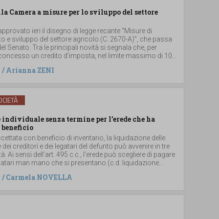
lla Camera a misure per lo sviluppo del settore
provato ieri il disegno di legge recante “Misure di
 e sviluppo del settore agricolo (C. 2670-A)”, che passa
el Senato. Tra le principali novità si segnala che, per
concesso un credito d’imposta, nel limite massimo di 10...
/
Arianna ZENI
CIETÀ
individuale senza termine per l’erede che ha
 beneficio
ccettata con beneficio di inventario, la liquidazione delle
e dei creditori e dei legatari del defunto può avvenire in tre
. Ai sensi dell’art. 495 c.c., l’erede può scegliere di pagare
legatari man mano che si presentano (c.d. liquidazione...
/
Carmela NOVELLA