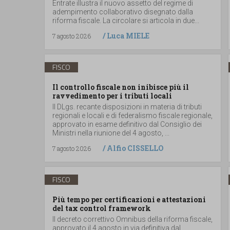
Entrate illustra il nuovo assetto del regime di
adempimento collaborativo disegnato dalla
riforma fiscale. La circolare si articola in due...
/
Luca MIELE
7 agosto 2026
FISCO
Il controllo fiscale non inibisce più il
ravvedimento per i tributi locali
Il DLgs. recante disposizioni in materia di tributi
regionali e locali e di federalismo fiscale regionale,
approvato in esame definitivo dal Consiglio dei
Ministri nella riunione del 4 agosto, ...
/
Alfio CISSELLO
7 agosto 2026
FISCO
Più tempo per certificazioni e attestazioni
del tax control framework
Il decreto correttivo Omnibus della riforma fiscale,
approvato il 4 agosto in via definitiva dal