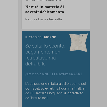
Novità in materia di
sovraindebitamento
Nicotra - Diana - Pezzetta
IL CASO DEL GIORNO
Se salta lo sconto,
pagamento non
retroattivo ma
detraibile
/
Enrico ZANETTI
e
Arianna ZENI
L’applicazione in fattura dello sconto sul
corrispettivo ex art. 121 comma 1 lett. a)
del DL 34/2020, negli anni di operatività
dell’istituto tra il 1...