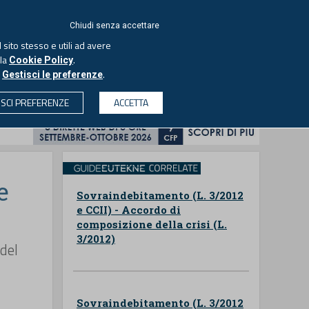
ACCEDI
EUTEKNE
Chiudi senza accettare
 sito stesso e utili ad avere
ASCOLTA IL PODCAST
lla
.
Cookie Policy
o
.
Gestisci le preferenze
& SOCIETÀ
PROFESSIONI
PROTAGONISTI
ISCI PREFERENZE
ACCETTA
CERCA
e
Sovraindebitamento (L. 3/2012
e CCII) - Accordo di
composizione della crisi (L.
3/2012)
 del
Sovraindebitamento (L. 3/2012