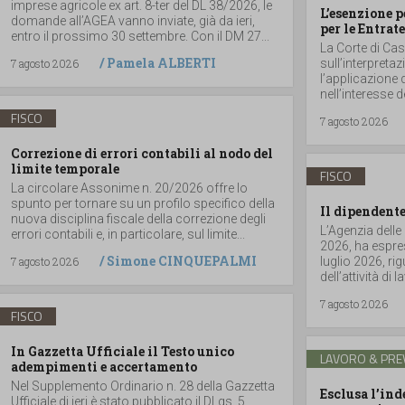
imprese agricole ex art. 8-ter del DL 38/2026, le
L’esenzione p
domande all’AGEA vanno inviate, già da ieri,
per le Entrate
entro il prossimo 30 settembre. Con il DM 27...
La Corte di Ca
/
Pamela ALBERTI
7 agosto 2026
sull’interpretaz
l’applicazione 
nell’interesse d
FISCO
7 agosto 2026
Correzione di errori contabili al nodo del
limite temporale
FISCO
La circolare Assonime n. 20/2026 offre lo
spunto per tornare su un profilo specifico della
Il dipendente
nuova disciplina fiscale della correzione degli
L’Agenzia delle
errori contabili e, in particolare, sul limite...
2026, ha espres
/
Simone CINQUEPALMI
7 agosto 2026
luglio 2026, r
dell’attività di
7 agosto 2026
FISCO
In Gazzetta Ufficiale il Testo unico
LAVORO & PRE
adempimenti e accertamento
Nel Supplemento Ordinario n. 28 della Gazzetta
Esclusa l’in
Ufficiale di ieri è stato pubblicato il DLgs. 5