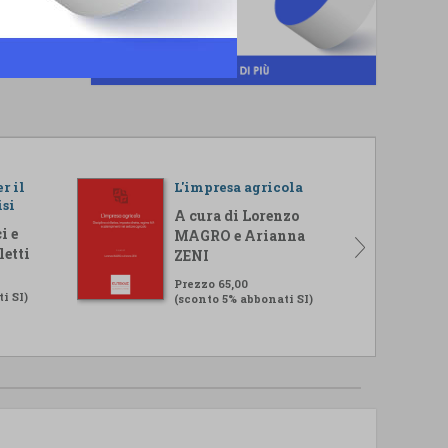
r il
L'impresa agricola
isi
A cura di Lorenzo
i e
MAGRO e Arianna
letti
ZENI
Prezzo 65,00
i SI)
(sconto 5% abbonati SI)