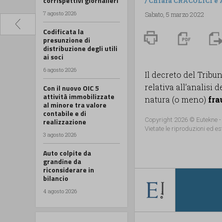
corrispettivi giornalieri
/
Chiara CRACOLICI
e
7 agosto 2026
Sabato, 5 marzo 2022
Codificata la
presunzione di
distribuzione degli utili
ai soci
6 agosto 2026
Il decreto del Tribu
relativa all’analisi 
Con il nuovo OIC 5
attività immobilizzate
natura (o meno)
fra
al minore tra valore
contabile e di
Copyright 2026 © Eutekne -
realizzazione
Vietate le riproduzioni ed es
3 agosto 2026
Auto colpite da
grandine da
riconsiderare in
bilancio
4 agosto 2026