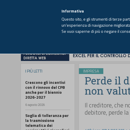
EUTEKNE INFO
SISTEMA INTEGRATO
EU
MENU
Informativa
Questo sito, e gli strumenti di terze par
un'esperienza di navigazione migliorata e
Se vuoi saperne di più o negare il cons
HOME
OPINIONI
FISCO
IMPRESA
I PIÙ LETTI
IMPRESA
Perde il d
Crescono gli incentivi
non valut
con il rinnovo del CPB
anche per il biennio
2026-2027
Il creditore, che 
6 agosto 2026
debitore, perde la
Soglia di tolleranza per
la trasmissione
telematica dei