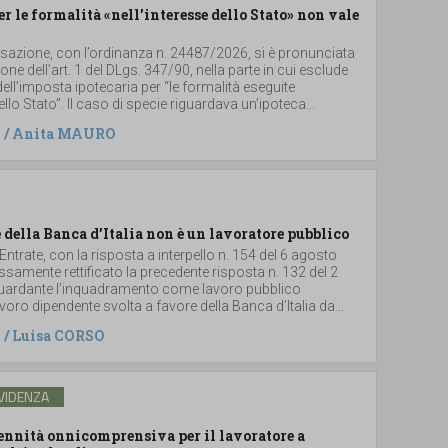
er le formalità «nell’interesse dello Stato» non vale
ssazione, con l’ordinanza n. 24487/2026, si è pronunciata
ione dell’art. 1 del DLgs. 347/90, nella parte in cui esclude
dell’imposta ipotecaria per “le formalità eseguite
ello Stato”. Il caso di specie riguardava un’ipoteca...
/
Anita MAURO
 della Banca d’Italia non è un lavoratore pubblico
 Entrate, con la risposta a interpello n. 154 del 6 agosto
samente rettificato la precedente risposta n. 132 del 2
iguardante l’inquadramento come lavoro pubblico
 lavoro dipendente svolta a favore della Banca d’Italia da...
/
Luisa CORSO
VIDENZA
dennità onnicomprensiva per il lavoratore a