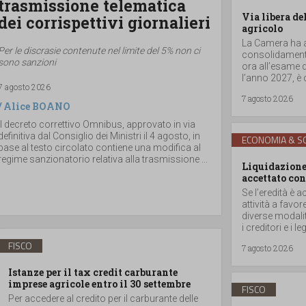
trasmissione telematica
Via libera de
dei corrispettivi giornalieri
agricolo
La Camera ha ap
Per le discrasie contenute nel limite del 5% non ci
consolidamento
sono sanzioni
ora all’esame d
l’anno 2027, è 
7 agosto 2026
7 agosto 2026
/
Alice BOANO
Il decreto correttivo Omnibus, approvato in via
definitiva dal Consiglio dei Ministri il 4 agosto, in
ECONOMIA & SO
base al testo circolato contiene una modifica al
regime sanzionatorio relativa alla trasmissione ...
Liquidazione 
accettato con
Se l’eredità è a
attività a favor
diverse modalità
i creditori e i 
FISCO
7 agosto 2026
Istanze per il tax credit carburante
imprese agricole entro il 30 settembre
FISCO
Per accedere al credito per il carburante delle