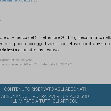
Alessandro CURLETTI
nale di Vicenza del 30 settembre 2021 – già esaminato, nell
dei presupposti, sia oggettivo sia soggettivo, caratterizzanti
udolenta
di un atto dispositivo ...
 Riproduzione riservata
trazioni ai sensi dell’art. 70-quater della L. 633/1941
CONTENUTO RISERVATO AGLI ABBONATI
ABBONANDOTI POTRAI AVERE UN ACCESSO
ILLIMITATO A TUTTI GLI ARTICOLI