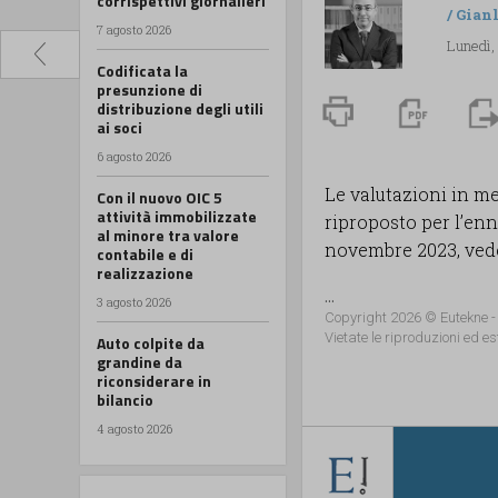
corrispettivi giornalieri
/
Gian
7 agosto 2026
Lunedì,
Codificata la
presunzione di
distribuzione degli utili
ai soci
6 agosto 2026
Le valutazioni in mer
Con il nuovo OIC 5
attività immobilizzate
riproposto per l’enn
al minore tra valore
novembre 2023, vede
contabile e di
realizzazione
...
3 agosto 2026
Copyright 2026 © Eutekne -
Vietate le riproduzioni ed es
Auto colpite da
grandine da
riconsiderare in
bilancio
4 agosto 2026