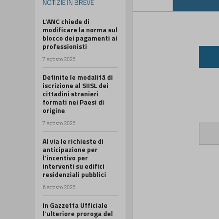
NOTIZIE IN BREVE
L’ANC chiede di
modificare la norma sul
blocco dei pagamenti ai
professionisti
7 agosto 2026
Definite le modalità di
iscrizione al SIISL dei
cittadini stranieri
formati nei Paesi di
origine
7 agosto 2026
Al via le richieste di
anticipazione per
l’incentivo per
interventi su edifici
residenziali pubblici
6 agosto 2026
In Gazzetta Ufficiale
l’ulteriore proroga del