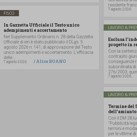
residente france
7 agosto 2026
FISCO
In Gazzetta Ufficiale il Testo unico
LAVORO & PRE
adempimenti e accertamento
Nel Supplemento Ordinario n. 28 della Gazzetta
Esclusa l’in
Ufficiale di ieri è stato pubblicato il DLgs. 5
progetto in r
agosto 2026 n. 141, di approvazione del Testo
Con la sentenz
unico adempimenti e accertamento. L’efficacia
contrasto giuri
delle ...
/
Alice BOANO
7 agosto 2026
conseguenze ri
subordinata di 
276/2003, quind
7 agosto 2026
LAVORO & PRE
Termine del 
dell’amianto
Con il DM 28 lu
“Pubblicità lega
termini e moda
per le vittime d