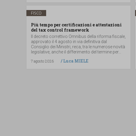
FISCO
Più tempo per certificazioni e attestazioni
del tax control framework
Il decreto correttivo Omnibus della riforma fiscale,
approvato il 4 agosto in via definitiva dal
Consiglio dei Ministri, reca, tra le numerose novità
legislative, anche il differimento del termine per...
/
Luca MIELE
7 agosto 2026