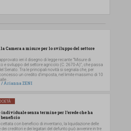
lla Camera a misure per lo sviluppo del settore
provato ieri il disegno di legge recante “Misure di
 e sviluppo del settore agricolo (C. 2670-A)”, che passa
el Senato. Tra le principali novità si segnala che, per
 concesso un credito d’imposta, nel limite massimo di 10
lle...
/
Arianna ZENI
CIETÀ
individuale senza termine per l’erede che ha
 beneficio
ccettata con beneficio di inventario, la liquidazione delle
e dei creditori e dei legatari del defunto può avvenire in tre