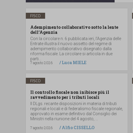
FISCO
Adempimento collaborativo sotto la lente
dell’Agenzia
Con la circolare n. 6 pubblicata ieri, l’Agenzia delle
Entrate illustra il nuovo assetto del regime di
adempimento collaborativo disegnato dalla
riforma fiscale. La circolare si articola in due
parti...
/
Luca MIELE
7 agosto 2026
FISCO
Il controllo fiscale non inibisce più il
ravvedimento per i tributi locali
Il DLgs. recante disposizioni in materia di tributi
regionali e locali e di federalismo fiscale regionale,
approvato in esame definitivo dal Consiglio dei
Ministri nella riunione del 4 agosto, ...
/
Alfio CISSELLO
7 agosto 2026