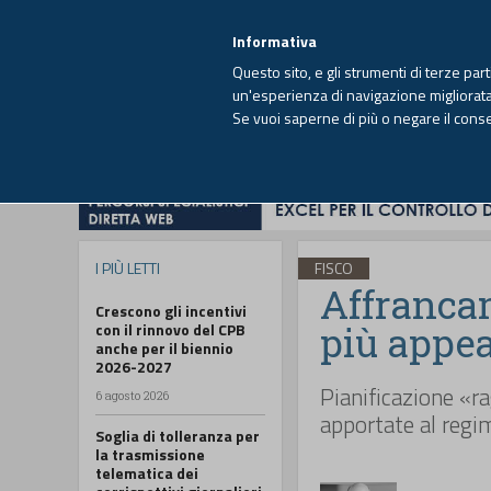
EUTEKNE INFO
SISTEMA INTEGRATO
EU
MENU
Informativa
Questo sito, e gli strumenti di terze par
un'esperienza di navigazione migliorata e
Se vuoi saperne di più o negare il cons
HOME
OPINIONI
FISCO
IMPRESA
I PIÙ LETTI
FISCO
Affrancam
Crescono gli incentivi
più appea
con il rinnovo del CPB
anche per il biennio
2026-2027
Pianificazione «r
6 agosto 2026
apportate al regim
Soglia di tolleranza per
la trasmissione
telematica dei