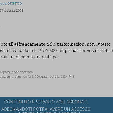
luca ODETTO
 13 febbraio 2023
ito all’
affrancamento
delle partecipazioni non quotate,
esima volta dalla L. 197/2022 con prima scadenza fissata a
 alcuni elementi di novità per
 Riproduzione riservata
trazioni ai sensi dell’art. 70-quater della L. 633/1941
CONTENUTO RISERVATO AGLI ABBONATI
ABBONANDOTI POTRAI AVERE UN ACCESSO