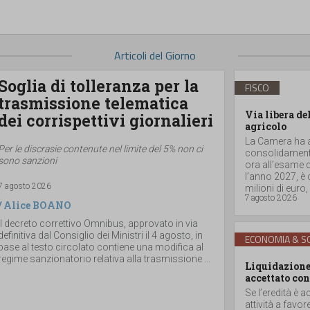
Articoli del Giorno
Soglia di tolleranza per la
FISCO
trasmissione telematica
Via libera de
dei corrispettivi giornalieri
agricolo
La Camera ha ap
Per le discrasie contenute nel limite del 5% non ci
consolidamento
sono sanzioni
ora all’esame d
l’anno 2027, è
7 agosto 2026
milioni di euro, a
7 agosto 2026
/
Alice BOANO
Il decreto correttivo Omnibus, approvato in via
definitiva dal Consiglio dei Ministri il 4 agosto, in
ECONOMIA & SO
base al testo circolato contiene una modifica al
regime sanzionatorio relativa alla trasmissione ...
Liquidazione 
accettato con
Se l’eredità è a
attività a favor