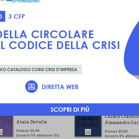
Voluntary
Guida pratica pe
Sustainability
gestore della cr
Reporting Standard
Chiara Cracolic
Alain Devalle
Alessandro Cur
Prezzo 30,00
Prezzo 45,60
(sconto 5% abbonati SI)
(sconto 5% abbonat