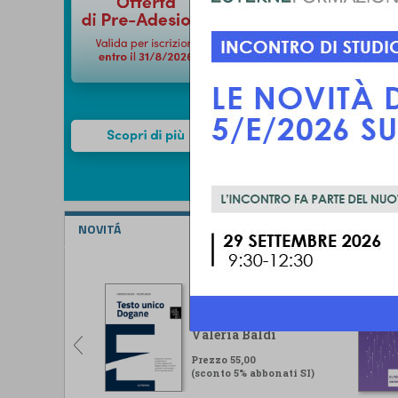
NOVITÁ
Testo unico Dogane
Lorenzo Ugolini -
Valeria Baldi
Prezzo 55,00
(sconto 5% abbonati SI)