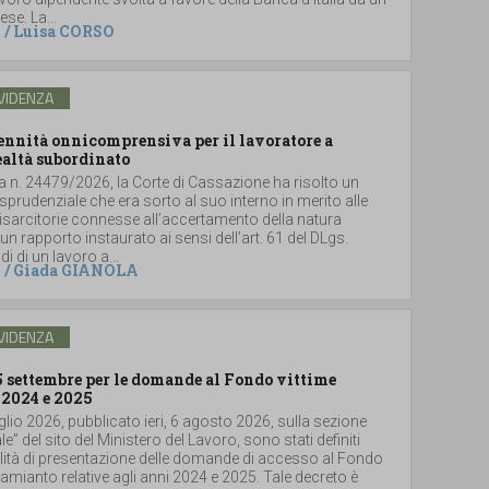
se. La...
/
Luisa CORSO
VIDENZA
dennità onnicomprensiva per il lavoratore a
ealtà subordinato
a n. 24479/2026, la Corte di Cassazione ha risolto un
sprudenziale che era sorto al suo interno in merito alle
sarcitorie connesse all’accertamento della natura
un rapporto instaurato ai sensi dell’art. 61 del DLgs.
i di un lavoro a...
/
Giada GIANOLA
VIDENZA
5 settembre per le domande al Fondo vittime
 2024 e 2025
glio 2026, pubblicato ieri, 6 agosto 2026, sulla sezione
le” del sito del Ministero del Lavoro, sono stati definiti
lità di presentazione delle domande di accesso al Fondo
i amianto relative agli anni 2024 e 2025. Tale decreto è