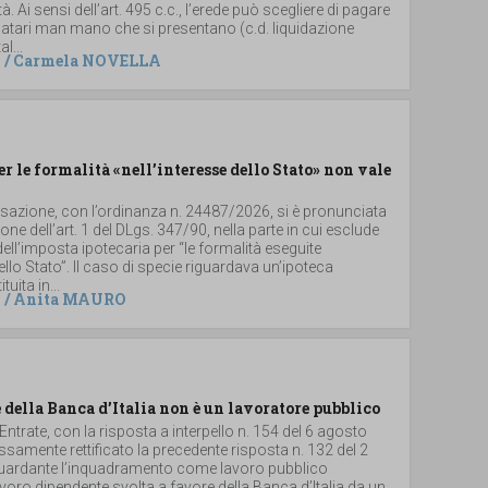
. Ai sensi dell’art. 495 c.c., l’erede può scegliere di pagare
 legatari man mano che si presentano (c.d. liquidazione
al...
/
Carmela NOVELLA
er le formalità «nell’interesse dello Stato» non vale
ssazione, con l’ordinanza n. 24487/2026, si è pronunciata
ione dell’art. 1 del DLgs. 347/90, nella parte in cui esclude
dell’imposta ipotecaria per “le formalità eseguite
dello Stato”. Il caso di specie riguardava un’ipoteca
uita in...
/
Anita MAURO
 della Banca d’Italia non è un lavoratore pubblico
 Entrate, con la risposta a interpello n. 154 del 6 agosto
samente rettificato la precedente risposta n. 132 del 2
iguardante l’inquadramento come lavoro pubblico
 lavoro dipendente svolta a favore della Banca d’Italia da un