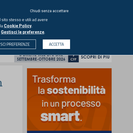
ACCEDI
EUTEKNE
Chiudi senza accettare
 sito stesso e utili ad avere
ASCOLTA IL PODCAST
lla
.
Cookie Policy
o
.
Gestisci le preferenze
& SOCIETÀ
PROFESSIONI
PROTAGONISTI
ISCI PREFERENZE
ACCETTA
CERCA
n