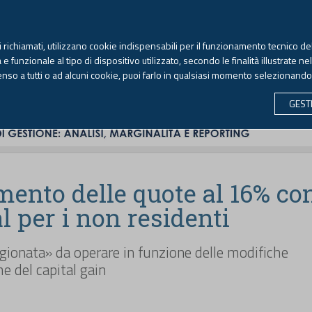
TEKNE FORMAZIONE
ANTIRICICLAGGIO
LIBRI EUTEKNE
RIVISTE 
ti richiamati, utilizzano cookie indispensabili per il funzionamento tecnico del
Venerdì, 7 agosto 2026 -
Aggiornato alle 6.00
 funzionale al tipo di dispositivo utilizzato, secondo le finalità illustrate ne
enso a tutti o ad alcuni cookie, puoi farlo in qualsiasi momento selezionand
CONTABILITÀ
LAVORO & PREVIDENZA
ECONOMIA 
GEST
ento delle quote al 16% co
l per i non residenti
agionata» da operare in funzione delle modifiche
e del capital gain