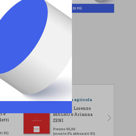
r il
L'impresa agricola
isi
A cura di Lorenzo
i e
MAGRO e Arianna
letti
ZENI
Prezzo 65,00
i SI)
(sconto 5% abbonati SI)