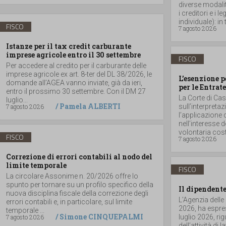
diverse modalità
i creditori e i
individuale): in t
FISCO
7 agosto 2026
Istanze per il tax credit carburante
imprese agricole entro il 30 settembre
FISCO
Per accedere al credito per il carburante delle
imprese agricole ex art. 8-ter del DL 38/2026, le
L’esenzione p
domande all’AGEA vanno inviate, già da ieri,
per le Entrate
entro il prossimo 30 settembre. Con il DM 27
La Corte di Ca
luglio...
/
Pamela ALBERTI
7 agosto 2026
sull’interpretaz
l’applicazione 
nell’interesse 
volontaria costit
FISCO
7 agosto 2026
Correzione di errori contabili al nodo del
limite temporale
FISCO
La circolare Assonime n. 20/2026 offre lo
spunto per tornare su un profilo specifico della
Il dipendente
nuova disciplina fiscale della correzione degli
L’Agenzia delle
errori contabili e, in particolare, sul limite
2026, ha espres
temporale ...
/
Simone CINQUEPALMI
7 agosto 2026
luglio 2026, r
dell’attività di