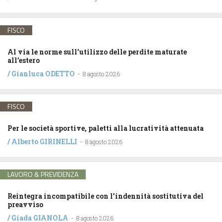
FISCO
Al via le norme sull’utilizzo delle perdite maturate
all’estero
/
Gianluca ODETTO
-
8 agosto 2026
FISCO
Per le società sportive, paletti alla lucratività attenuata
/
Alberto GIRINELLI
-
8 agosto 2026
LAVORO & PREVIDENZA
Reintegra incompatibile con l’indennità sostitutiva del
preavviso
/
Giada GIANOLA
-
8 agosto 2026