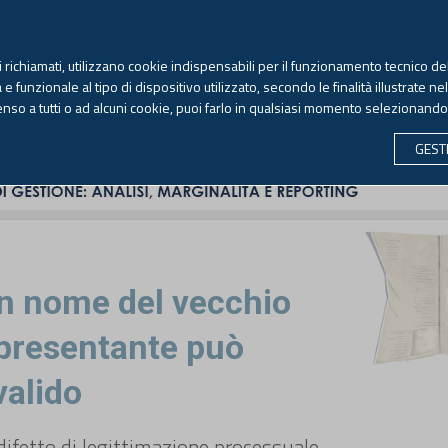
TEKNE FORMAZIONE
ANTIRICICLAGGIO
LIBRI EUTEKNE
RIVISTE 
ti richiamati, utilizzano cookie indispensabili per il funzionamento tecnico del
Venerdì, 7 agosto 2026 -
Aggiornato alle 6.00
 funzionale al tipo di dispositivo utilizzato, secondo le finalità illustrate ne
enso a tutti o ad alcuni cookie, puoi farlo in qualsiasi momento selezionand
CONTABILITÀ
LAVORO & PREVIDENZA
ECONOMIA 
GEST
 in nome del vecchio
ppresentante può
valido
l difetto di legittimazione processuale