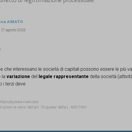
cca AMATO
, 17 agosto 2023
 che interessano le società di capitali possono essere le più var
e la
variazione
del
legale rappresentante
della società (attivit
 i terzi deve
 Riproduzione riservata
trazioni ai sensi dell’art. 70-quater della L. 633/1941