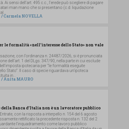
. Ai sensi dell’art. 495 c.c., l’erede può scegliere di pagare
 legatari man mano che si presentano (c.d. liquidazione
al...
/
Carmela NOVELLA
er le formalità «nell’interesse dello Stato» non vale
ssazione, con l’ordinanza n. 24487/2026, si è pronunciata
ione dell’art. 1 del DLgs. 347/90, nella parte in cui esclude
dell’imposta ipotecaria per “le formalità eseguite
dello Stato”. Il caso di specie riguardava un’ipoteca
uita in...
/
Anita MAURO
 della Banca d’Italia non è un lavoratore pubblico
 Entrate, con la risposta a interpello n. 154 del 6 agosto
samente rettificato la precedente risposta n. 132 del 2
iguardante l’inquadramento come lavoro pubblico
 lavoro dipendente svolta a favore della Banca d’Italia da un