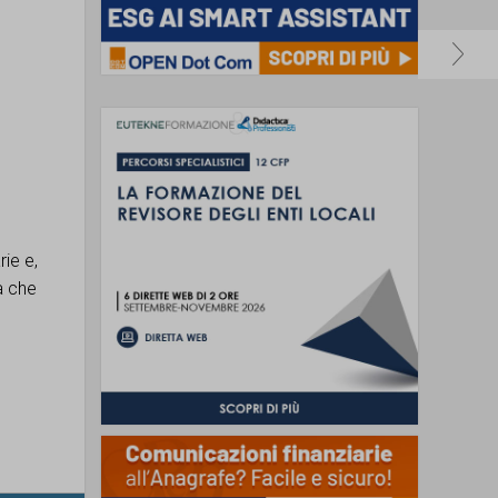
ie e,
à che