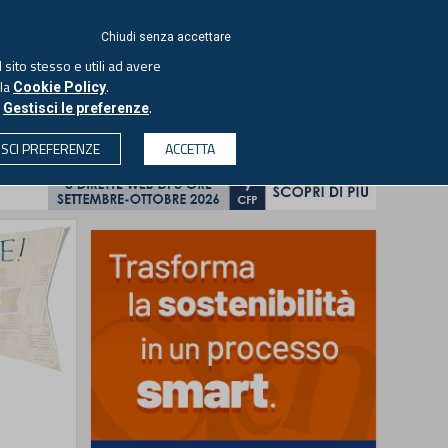
ACCEDI
EUTEKNE
Chiudi senza accettare
 sito stesso e utili ad avere
ASCOLTA IL PODCAST
lla
.
Cookie Policy
o
.
Gestisci le preferenze
& SOCIETÀ
PROFESSIONI
PROTAGONISTI
ISCI PREFERENZE
ACCETTA
CERCA