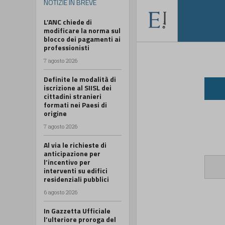
NOTIZIE IN BREVE
L’ANC chiede di
modificare la norma sul
blocco dei pagamenti ai
professionisti
7 agosto 2026
Definite le modalità di
iscrizione al SIISL dei
cittadini stranieri
formati nei Paesi di
origine
7 agosto 2026
Al via le richieste di
anticipazione per
l’incentivo per
interventi su edifici
residenziali pubblici
6 agosto 2026
In Gazzetta Ufficiale
l’ulteriore proroga del