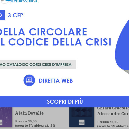
Voluntary
Guida pratica pe
Sustainability
gestore della cr
Reporting Standard
Chiara Cracolic
Alain Devalle
Alessandro Cur
Prezzo 30,00
Prezzo 45,60
(sconto 5% abbonati SI)
(sconto 5% abbonat