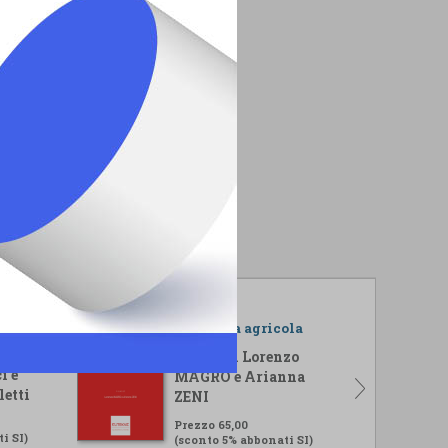
r il
L'impresa agricola
isi
A cura di Lorenzo
i e
MAGRO e Arianna
letti
ZENI
Prezzo 65,00
i SI)
(sconto 5% abbonati SI)