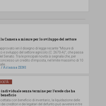
lla Camera a misure per lo sviluppo del settore
provato ieri il disegno di legge recante “Misure di
 e sviluppo del settore agricolo (C. 2670-A)”, che passa
el Senato. Tra le principali novità si segnala che, per
 concesso un credito d’imposta, nel limite massimo di 10
lle...
/
Arianna ZENI
CIETÀ
individuale senza termine per l’erede che ha
 beneficio
ccettata con beneficio di inventario, la liquidazione delle
e dei creditori e dei legatari del defunto può avvenire in tre