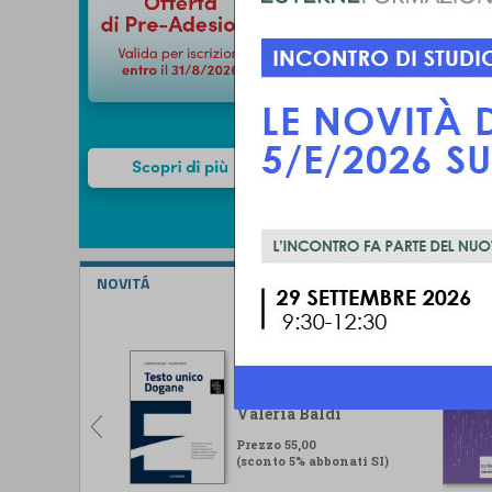
NOVITÁ
Testo unico Dogane
Lorenzo Ugolini -
Valeria Baldi
Prezzo 55,00
(sconto 5% abbonati SI)