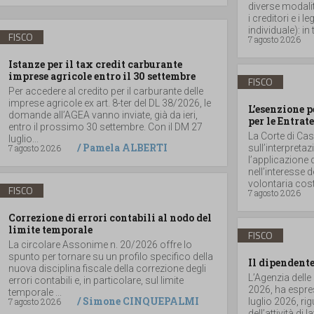
diverse modalità
i creditori e i
individuale): in t
FISCO
7 agosto 2026
Istanze per il tax credit carburante
imprese agricole entro il 30 settembre
FISCO
Per accedere al credito per il carburante delle
imprese agricole ex art. 8-ter del DL 38/2026, le
L’esenzione p
domande all’AGEA vanno inviate, già da ieri,
per le Entrate
entro il prossimo 30 settembre. Con il DM 27
La Corte di Ca
luglio...
/
Pamela ALBERTI
7 agosto 2026
sull’interpretaz
l’applicazione 
nell’interesse 
volontaria costit
FISCO
7 agosto 2026
Correzione di errori contabili al nodo del
limite temporale
FISCO
La circolare Assonime n. 20/2026 offre lo
spunto per tornare su un profilo specifico della
Il dipendente
nuova disciplina fiscale della correzione degli
L’Agenzia delle
errori contabili e, in particolare, sul limite
2026, ha espres
temporale ...
/
Simone CINQUEPALMI
7 agosto 2026
luglio 2026, r
dell’attività di