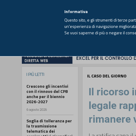
EUTEKNE INFO
SISTEMA INTEGRATO
EU
MENU
Informativa
Questo sito, e gli strumenti di terze par
un'esperienza di navigazione migliorata e
Se vuoi saperne di più o negare il cons
HOME
OPINIONI
FISCO
IMPRESA
I PIÙ LETTI
IL CASO DEL GIORNO
Crescono gli incentivi
Il ricorso
con il rinnovo del CPB
anche per il biennio
2026-2027
legale ra
6 agosto 2026
rimanere 
Soglia di tolleranza per
la trasmissione
telematica dei
La ratifica sana i