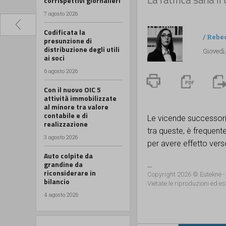
corrispettivi giornalieri
7 agosto 2026
Codificata la
/
Rebe
presunzione di
distribuzione degli utili
Giovedì
ai soci
6 agosto 2026
Con il nuovo OIC 5
attività immobilizzate
al minore tra valore
contabile e di
Le vicende successorie
realizzazione
tra queste, è frequent
3 agosto 2026
per avere effetto verso
Auto colpite da
grandine da
...
riconsiderare in
Copyright 2026 © Eutekne -
bilancio
Vietate le riproduzioni ed es
4 agosto 2026