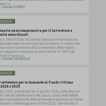
se. La...
/
Luisa CORSO
VIDENZA
dennità onnicomprensiva per il lavoratore a
ealtà subordinato
a n. 24479/2026, la Corte di Cassazione ha risolto un
sprudenziale che era sorto al suo interno in merito alle
sarcitorie connesse all’accertamento della natura
un rapporto instaurato ai sensi dell’art. 61 del DLgs.
i di un lavoro a...
/
Giada GIANOLA
VIDENZA
5 settembre per le domande al Fondo vittime
 2024 e 2025
glio 2026, pubblicato ieri, 6 agosto 2026, sulla sezione
le” del sito del Ministero del Lavoro, sono stati definiti
lità di presentazione delle domande di accesso al Fondo
i amianto relative agli anni 2024 e 2025. Tale decreto è