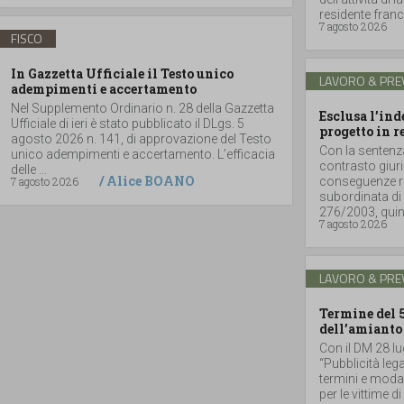
residente france
7 agosto 2026
FISCO
In Gazzetta Ufficiale il Testo unico
LAVORO & PRE
adempimenti e accertamento
Nel Supplemento Ordinario n. 28 della Gazzetta
Esclusa l’in
Ufficiale di ieri è stato pubblicato il DLgs. 5
progetto in r
agosto 2026 n. 141, di approvazione del Testo
Con la sentenz
unico adempimenti e accertamento. L’efficacia
contrasto giuri
delle ...
/
Alice BOANO
7 agosto 2026
conseguenze ri
subordinata di 
276/2003, quind
7 agosto 2026
LAVORO & PRE
Termine del 
dell’amianto
Con il DM 28 lu
“Pubblicità lega
termini e moda
per le vittime d