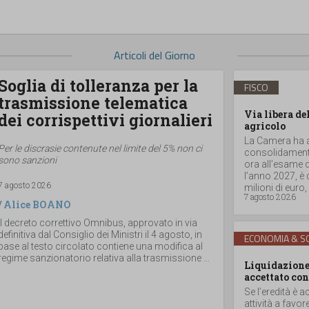
Articoli del Giorno
Soglia di tolleranza per la
FISCO
trasmissione telematica
Via libera de
dei corrispettivi giornalieri
agricolo
La Camera ha ap
Per le discrasie contenute nel limite del 5% non ci
consolidamento
sono sanzioni
ora all’esame d
l’anno 2027, è
7 agosto 2026
milioni di euro, a
7 agosto 2026
/
Alice BOANO
Il decreto correttivo Omnibus, approvato in via
definitiva dal Consiglio dei Ministri il 4 agosto, in
ECONOMIA & SO
base al testo circolato contiene una modifica al
regime sanzionatorio relativa alla trasmissione ...
Liquidazione 
accettato con
Se l’eredità è a
attività a favor