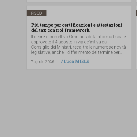
FISCO
Più tempo per certificazioni e attestazioni
del tax control framework
Il decreto correttivo Omnibus della riforma fiscale,
approvato il 4 agosto in via definitiva dal
Consiglio dei Ministri, reca, tra le numerose novità
legislative, anche il differimento del termine per...
/
Luca MIELE
7 agosto 2026