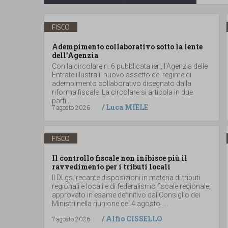
FISCO
Adempimento collaborativo sotto la lente
dell’Agenzia
Con la circolare n. 6 pubblicata ieri, l’Agenzia delle
Entrate illustra il nuovo assetto del regime di
adempimento collaborativo disegnato dalla
riforma fiscale. La circolare si articola in due
parti...
/
Luca MIELE
7 agosto 2026
FISCO
Il controllo fiscale non inibisce più il
ravvedimento per i tributi locali
Il DLgs. recante disposizioni in materia di tributi
regionali e locali e di federalismo fiscale regionale,
approvato in esame definitivo dal Consiglio dei
Ministri nella riunione del 4 agosto, ...
/
Alfio CISSELLO
7 agosto 2026