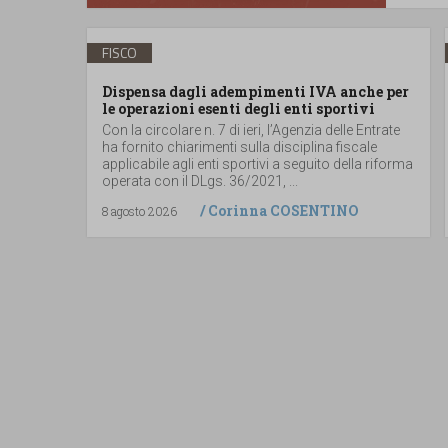
FISCO
Dispensa dagli adempimenti IVA anche per
le operazioni esenti degli enti sportivi
Con la circolare n. 7 di ieri, l’Agenzia delle Entrate
ha fornito chiarimenti sulla disciplina fiscale
applicabile agli enti sportivi a seguito della riforma
operata con il DLgs. 36/2021, ...
/
Corinna COSENTINO
8 agosto 2026