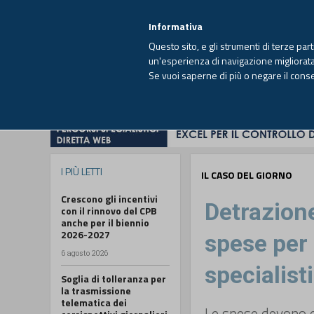
EUTEKNE INFO
SISTEMA INTEGRATO
EU
MENU
Informativa
Questo sito, e gli strumenti di terze par
un'esperienza di navigazione migliorata e
Se vuoi saperne di più o negare il cons
HOME
OPINIONI
FISCO
IMPRESA
I PIÙ LETTI
IL CASO DEL GIORNO
Crescono gli incentivi
Detrazione
con il rinnovo del CPB
anche per il biennio
2026-2027
spese per 
6 agosto 2026
specialist
Soglia di tolleranza per
la trasmissione
telematica dei
Le spese devono e