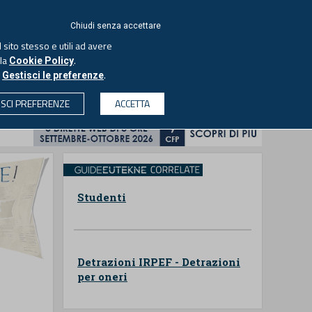
ACCEDI
EUTEKNE
Chiudi senza accettare
 sito stesso e utili ad avere
ASCOLTA IL PODCAST
lla
.
Cookie Policy
o
.
Gestisci le preferenze
& SOCIETÀ
PROFESSIONI
PROTAGONISTI
ISCI PREFERENZE
ACCETTA
CERCA
Studenti
Detrazioni IRPEF - Detrazioni
per oneri