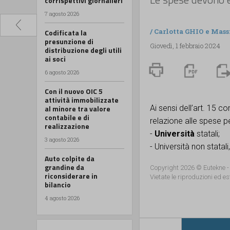
corrispettivi giornalieri
7 agosto 2026
/
Carlotta GHIO
e
Mass
Codificata la
presunzione di
Giovedì, 1 febbraio 2024
distribuzione degli utili
ai soci
6 agosto 2026
Con il nuovo OIC 5
attività immobilizzate
al minore tra valore
Ai sensi dell’art. 15 
contabile e di
relazione alle spese pe
realizzazione
-
Università
statali;
3 agosto 2026
- Università non statali, 
Auto colpite da
grandine da
Copyright 2026 © Eutekne -
riconsiderare in
Vietate le riproduzioni ed es
bilancio
4 agosto 2026