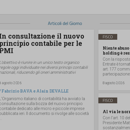
Articoli del Giorno
In consultazione il nuovo
FISCO
principio contabile per le
Niente abuso 
PMI
holding è res
Con la risposta 
L’obiettivo è riunire in un unico testo organico
Entrate è torna
regole oggi individuate nei diversi principi contabili
art. 177 comma 
nazionali, riducendo gli oneri amministrativi
partecipazione
8 agosto 2026
8 agosto 2026
/
Fabrizio BAVA
e
Alain DEVALLE
L’Organismo italiano di contabilità ha avviato la
FISCO
consultazione sulla bozza del nuovo principio
contabile dedicato alle micro e piccole imprese
Al via le nor
pubblicata ieri. Il documento si rivolge alle società
Con l’art. 10 d
..
Presidente Matt
sostanzialmente