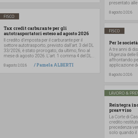
presentato alle
8 agosto 2026
FISCO
Tax credit carburante per gli
FISCO
autotrasportatori esteso ad agosto 2026
Il credito d’imposta per il carburante per il
Per le società
settore autotrasporto, previsto dall’art. 3 del DL
A tre anni di di
33/2026, è stato prorogato, da ultimo, fino al
l’Agenzia delle
mese di agosto 2026. L’art. 1 comma 4 del DL...
affrontando per
/
Pamela ALBERTI
8 agosto 2026
applicazione del
8 agosto 2026
LAVORO & PRE
Reintegra inc
preavviso
La Corte di Cas
credito restitu
precedenza vers
solo quando il 