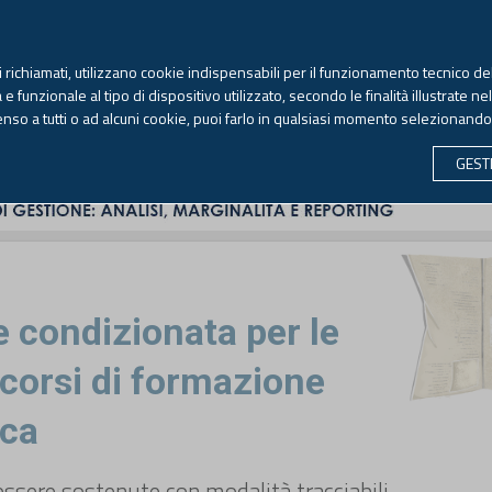
TEKNE FORMAZIONE
ANTIRICICLAGGIO
LIBRI EUTEKNE
RIVISTE 
ti richiamati, utilizzano cookie indispensabili per il funzionamento tecnico del
Sabato, 8 agosto 2026 -
Aggiornato alle 6.00
 funzionale al tipo di dispositivo utilizzato, secondo le finalità illustrate ne
enso a tutti o ad alcuni cookie, puoi farlo in qualsiasi momento selezionand
CONTABILITÀ
LAVORO & PREVIDENZA
ECONOMIA 
GEST
 condizionata per le
corsi di formazione
ica
ssere sostenute con modalità tracciabili