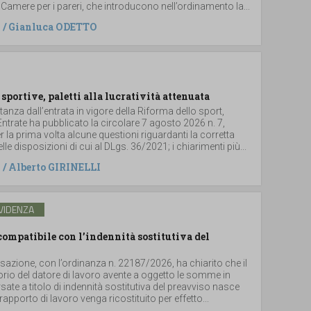
 Camere per i pareri, che introducono nell’ordinamento la...
/
Gianluca ODETTO
 sportive, paletti alla lucratività attenuata
stanza dall’entrata in vigore della Riforma dello sport,
 Entrate ha pubblicato la circolare 7 agosto 2026 n. 7,
 la prima volta alcune questioni riguardanti la corretta
le disposizioni di cui al DLgs. 36/2021; i chiarimenti più...
/
Alberto GIRINELLI
VIDENZA
ompatibile con l’indennità sostitutiva del
sazione, con l’ordinanza n. 22187/2026, ha chiarito che il
torio del datore di lavoro avente a oggetto le somme in
ate a titolo di indennità sostitutiva del preavviso nasce
rapporto di lavoro venga ricostituito per effetto...