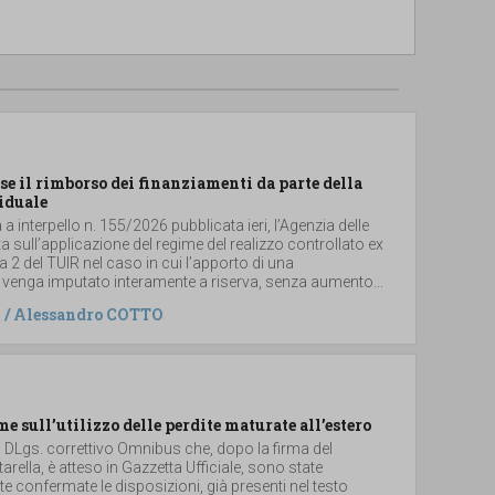
se il rimborso dei finanziamenti da parte della
iduale
a interpello n. 155/2026 pubblicata ieri, l’Agenzia delle
ta sull’applicazione del regime del realizzo controllato ex
2 del TUIR nel caso in cui l’apporto di una
 venga imputato interamente a riserva, senza aumento...
/
Alessandro COTTO
me sull’utilizzo delle perdite maturate all’estero
el DLgs. correttivo Omnibus che, dopo la firma del
arella, è atteso in Gazzetta Ufficiale, sono state
 confermate le disposizioni, già presenti nel testo