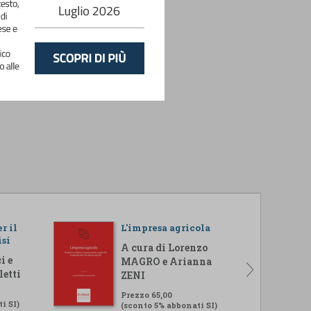
r il
L'impresa agricola
isi
A cura di Lorenzo
i e
MAGRO e Arianna
letti
ZENI
Prezzo 65,00
i SI)
(sconto 5% abbonati SI)