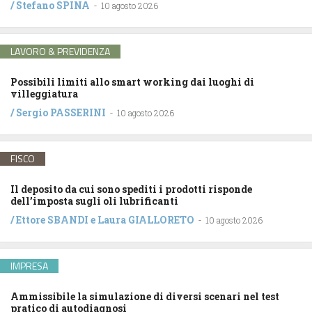
/
Stefano SPINA
-
10 agosto 2026
LAVORO & PREVIDENZA
Possibili limiti allo smart working dai luoghi di
villeggiatura
/
Sergio PASSERINI
-
10 agosto 2026
FISCO
Il deposito da cui sono spediti i prodotti risponde
dell’imposta sugli oli lubrificanti
/
Ettore SBANDI
e
Laura GIALLORETO
-
10 agosto 2026
IMPRESA
Ammissibile la simulazione di diversi scenari nel test
pratico di autodiagnosi