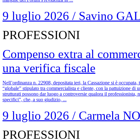
9 luglio 2026
/
Savino GA
PROFESSIONI
Compenso extra al commercial
una verifica fiscale
Nell’ordinanza n. 22908, depositata ieri, la Cassazione si è occupata, tr
“globale” stipulato tra commercialista e cliente, con la pattuizione di
strutturati possono dar luogo a controversie qualora il professionista, 
specifici”, che, a suo giudizio, ...
9 luglio 2026
/
Carmela N
PROFESSIONI