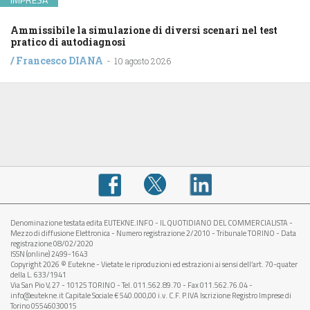
Ammissibile la simulazione di diversi scenari nel test
pratico di autodiagnosi
/
Francesco DIANA
-
10 agosto 2026
Denominazione testata edita EUTEKNE.INFO - IL QUOTIDIANO DEL COMMERCIALISTA -
Mezzo di diffusione Elettronica - Numero registrazione 2/2010 - Tribunale TORINO - Data
registrazione 08/02/2020
ISSN (online) 2499-1643
Copyright 2026 © Eutekne - Vietate le riproduzioni ed estrazioni ai sensi dell’art. 70-quater
della L. 633/1941
Via San Pio V, 27 - 10125 TORINO - Tel. 011.562.89.70 - Fax 011.562.76.04 -
info@eutekne.it Capitale Sociale € 540.000,00 i.v. C.F. P.IVA Iscrizione Registro Imprese di
Torino 05546030015