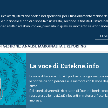
TEKNE FORMAZIONE
ANTIRICICLAGGIO
LIBRI EUTEKNE
RIVISTE 
ti richiamati, utilizzano cookie indispensabili per il funzionamento tecnico del
Giovedì, 6 agosto 2026 -
Aggiornato alle 6.00
 funzionale al tipo di dispositivo utilizzato, secondo le finalità illustrate ne
enso a tutti o ad alcuni cookie, puoi farlo in qualsiasi momento selezionand
CONTABILITÀ
LAVORO & PREVIDENZA
ECONOMIA 
GEST
La voce di Eutekne.info
La voce di Eutekne.info è il podcast che ogni mattina s
le notizie da non perdere e le racconta con la voce deg
autori.
Dal lunedì al venerdì i ricercatori di Eutekne forniscon
rassegna delle novità più rilevanti in materia di fisco, l
impresa.