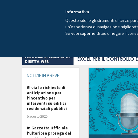
EUTEKNE INFO
SISTEMA INTEGRATO
EU
MENU
Informativa
Questo sito, e gli strumenti di terze par
un'esperienza di navigazione migliorata e
Se vuoi saperne di più o negare il cons
HOME
OPINIONI
FISCO
IMPRESA
NOTIZIE IN BREVE
Al via le richieste di
anticipazione per
l’incentivo per
interventi su edifici
residenziali pubblici
6 agosto 2026
In Gazzetta Ufficiale
l’ulteriore proroga del