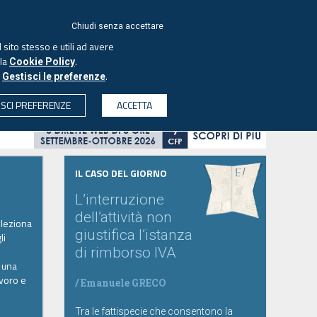
ACCEDI
EUTEKNE
Chiudi senza accettare
 sito stesso e utili ad avere
ASCOLTA IL PODCAST
lla
.
Cookie Policy
o
.
Gestisci le preferenze
& SOCIETÀ
PROFESSIONI
PROTAGONISTI
ISCI PREFERENZE
ACCETTA
CERCA
IL CASO DEL GIORNO
L’interruzione
dell’attività non
eleziona
giustifica l’istanza
li
di rimborso IVA
o una
avoro e
/
Emanuele GRECO
Tra le fattispecie che consentono la