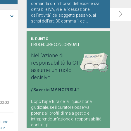
domanda di rimborso dell’eccedenza
detraibile IVA, vi è la “cessazione
dell’attività” del soggetto passivo, ai
sensi dell’art. 30 comma 1 del...
IL PUNTO
PROCEDURE CONCORSUALI
Nell’azione di
responsabilità la CTU
assume un ruolo
decisivo
/
Saverio MANCINELLI
Dopo l’apertura della liquidazione
00:00
giudiziale, se il curatore osserva
potenziali profili di mala gestio e
intraprende un’azione di responsabilità
zione
contro gli...
iale