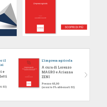
r il
L'impresa agricola
isi
A cura di Lorenzo
i e
MAGRO e Arianna
letti
ZENI
Prezzo 65,00
i SI)
(sconto 5% abbonati SI)