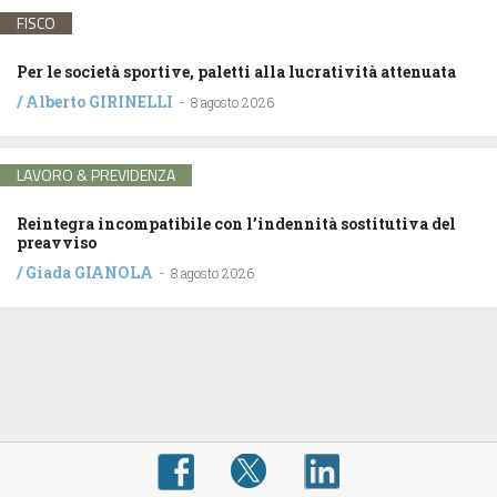
FISCO
Per le società sportive, paletti alla lucratività attenuata
/
Alberto GIRINELLI
-
8 agosto 2026
LAVORO & PREVIDENZA
Reintegra incompatibile con l’indennità sostitutiva del
preavviso
/
Giada GIANOLA
-
8 agosto 2026