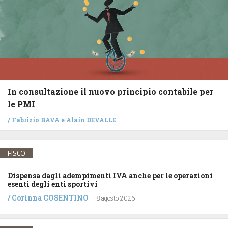
In consultazione il nuovo principio contabile per
le PMI
/
Fabrizio BAVA
e
Alain DEVALLE
FISCO
Dispensa dagli adempimenti IVA anche per le operazioni
esenti degli enti sportivi
/
Corinna COSENTINO
-
8 agosto 2026