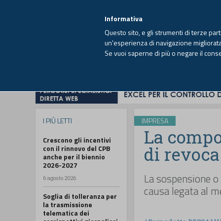
EUTEKNE INFO
SISTEMA INTEGRATO
EU
MENU
Informativa
Questo sito, e gli strumenti di terze par
un'esperienza di navigazione migliorata e
Se vuoi saperne di più o negare il cons
HOME
OPINIONI
FISCO
IMPRESA
I PIÙ LETTI
IMPRESA
La compo
Crescono gli incentivi
di revoca
con il rinnovo del CPB
anche per il biennio
2026-2027
La sospensione o 
6 agosto 2026
causa legata al m
Soglia di tolleranza per
la trasmissione
telematica dei