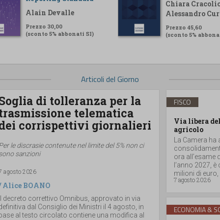
Chiara Cracolic
Alain Devalle
Alessandro Cur
Prezzo 30,00
Prezzo 45,60
(sconto 5% abbonati SI)
(sconto 5% abbonat
Articoli del Giorno
Soglia di tolleranza per la
FISCO
trasmissione telematica
Via libera de
dei corrispettivi giornalieri
agricolo
La Camera ha ap
Per le discrasie contenute nel limite del 5% non ci
consolidamento
sono sanzioni
ora all’esame d
l’anno 2027, è
7 agosto 2026
milioni di euro, a
7 agosto 2026
/
Alice BOANO
Il decreto correttivo Omnibus, approvato in via
definitiva dal Consiglio dei Ministri il 4 agosto, in
ECONOMIA & SO
base al testo circolato contiene una modifica al