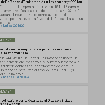
 della Banca d’Italia non è un lavoratore pubblico
 Entrate, con la risposta a interpello n. 154 del 6 agosto
samente rettificato la precedente risposta n. 132 del 2
iguardante l’inquadramento come lavoro pubblico
 lavoro dipendente svolta a favore della Banca d’Italia da un
se. La...
/
Luisa CORSO
VIDENZA
dennità onnicomprensiva per il lavoratore a
ealtà subordinato
a n. 24479/2026, la Corte di Cassazione ha risolto un
sprudenziale che era sorto al suo interno in merito alle
sarcitorie connesse all’accertamento della natura
un rapporto instaurato ai sensi dell’art. 61 del DLgs.
i di un lavoro a...
/
Giada GIANOLA
VIDENZA
5 settembre per le domande al Fondo vittime
 2024 e 2025