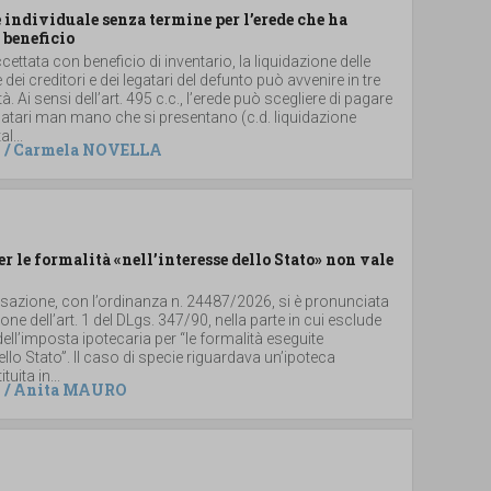
individuale senza termine per l’erede che ha
 beneficio
ccettata con beneficio di inventario, la liquidazione delle
e dei creditori e dei legatari del defunto può avvenire in tre
. Ai sensi dell’art. 495 c.c., l’erede può scegliere di pagare
 legatari man mano che si presentano (c.d. liquidazione
al...
/
Carmela NOVELLA
er le formalità «nell’interesse dello Stato» non vale
ssazione, con l’ordinanza n. 24487/2026, si è pronunciata
ione dell’art. 1 del DLgs. 347/90, nella parte in cui esclude
dell’imposta ipotecaria per “le formalità eseguite
dello Stato”. Il caso di specie riguardava un’ipoteca
uita in...
/
Anita MAURO