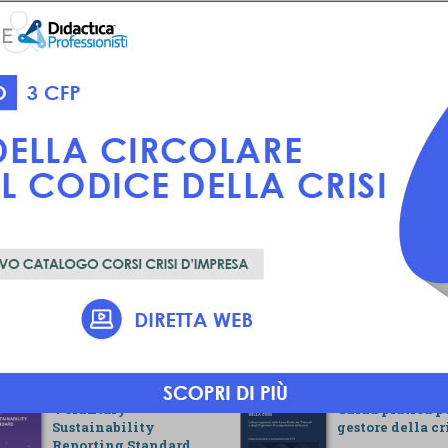
Voluntary
Guida pratica pe
Sustainability
gestore della cr
Reporting Standard