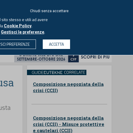
ACCEDI
EUTEKNE
Chiudi senza accettare
 sito stesso e utili ad avere
ASCOLTA IL PODCAST
lla
.
Cookie Policy
o
.
Gestisci le preferenze
& SOCIETÀ
PROFESSIONI
PROTAGONISTI
ISCI PREFERENZE
ACCETTA
CERCA
usa
Composizione negoziata della
crisi (CCII)
usta
Composizione negoziata della
crisi (CCII) - Misure protettive
e cautelari (CCII)