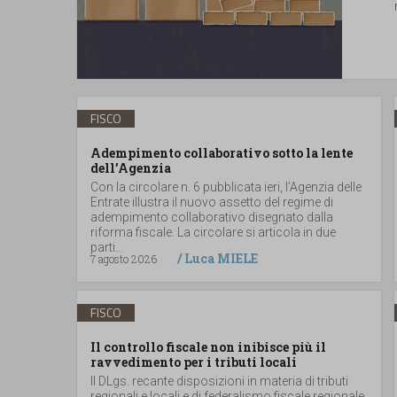
FISCO
Adempimento collaborativo sotto la lente
dell’Agenzia
Con la circolare n. 6 pubblicata ieri, l’Agenzia delle
Entrate illustra il nuovo assetto del regime di
adempimento collaborativo disegnato dalla
riforma fiscale. La circolare si articola in due
parti...
/
Luca MIELE
7 agosto 2026
FISCO
Il controllo fiscale non inibisce più il
ravvedimento per i tributi locali
Il DLgs. recante disposizioni in materia di tributi
regionali e locali e di federalismo fiscale regionale,