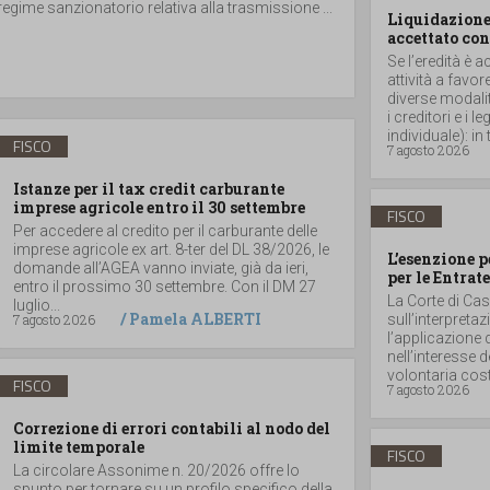
regime sanzionatorio relativa alla trasmissione ...
Liquidazione 
accettato con
Se l’eredità è a
attività a favor
diverse modalità
i creditori e i
individuale): in t
FISCO
7 agosto 2026
Istanze per il tax credit carburante
imprese agricole entro il 30 settembre
FISCO
Per accedere al credito per il carburante delle
imprese agricole ex art. 8-ter del DL 38/2026, le
L’esenzione p
domande all’AGEA vanno inviate, già da ieri,
per le Entrate
entro il prossimo 30 settembre. Con il DM 27
La Corte di Ca
luglio...
/
Pamela ALBERTI
7 agosto 2026
sull’interpretaz
l’applicazione 
nell’interesse 
volontaria costit
FISCO
7 agosto 2026
Correzione di errori contabili al nodo del
limite temporale
FISCO
La circolare Assonime n. 20/2026 offre lo
spunto per tornare su un profilo specifico della