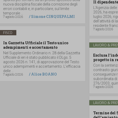
Il dipendente
nuova disciplina fiscale della correzione degli
L’Agenzia delle
errori contabili e, in particolare, sul limite
2026, ha espres
temporale ...
/
Simone CINQUEPALMI
7 agosto 2026
luglio 2026, r
dell’attività di
residente france
7 agosto 2026
FISCO
In Gazzetta Ufficiale il Testo unico
LAVORO & PRE
adempimenti e accertamento
Nel Supplemento Ordinario n. 28 della Gazzetta
Esclusa l’in
Ufficiale di ieri è stato pubblicato il DLgs. 5
progetto in r
agosto 2026 n. 141, di approvazione del Testo
Con la sentenz
unico adempimenti e accertamento. L’efficacia
contrasto giuri
delle ...
/
Alice BOANO
7 agosto 2026
conseguenze ri
subordinata di 
276/2003, quind
7 agosto 2026
LAVORO & PRE
Termine del 
dell’amianto