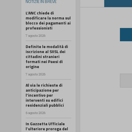
NOTIZIE IN BREVE
L’ANC chiede di
modificare la norma sul
blocco dei pagamenti ai
professionisti
7 agosto 2026
Definite le modalità di
iscrizione al SIISL dei
cittadini stranieri
formati nei Paesi di
origine
7 agosto 2026
Al via le richieste di
anticipazione per
l’incentivo per
interventi su edifici
residenziali pubblici
6 agosto 2026
In Gazzetta Ufficiale
l’ulteriore proroga del