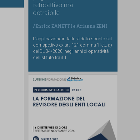
retroattivo ma
detraibile
/
Enrico ZANETTI
e
Arianna ZENI
L’applicazione in fattura dello sconto sul
corrispettivo ex art. 121 comma 1 lett. a)
del DL 34/2020, negli anni di operatività
dell’istituto tra il 1...