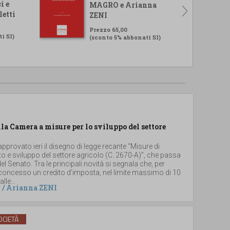
i e
MAGRO e Arianna
letti
ZENI
Prezzo 65,00
i SI)
(sconto 5% abbonati SI)
lla Camera a misure per lo sviluppo del settore
provato ieri il disegno di legge recante “Misure di
 e sviluppo del settore agricolo (C. 2670-A)”, che passa
el Senato. Tra le principali novità si segnala che, per
 concesso un credito d’imposta, nel limite massimo di 10
lle...
/
Arianna ZENI
CIETÀ