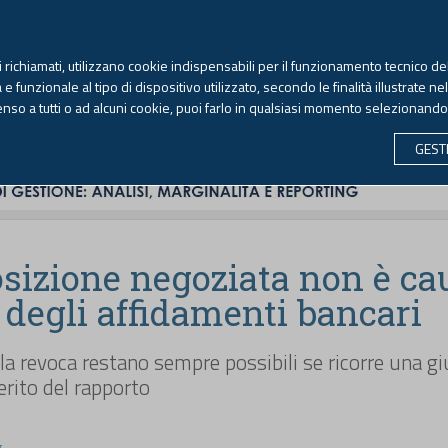
TEKNE FORMAZIONE
ANTIRICICLAGGIO
LIBRI EUTEKNE
RIVISTE 
ti richiamati, utilizzano cookie indispensabili per il funzionamento tecnico del
Venerdì, 7 agosto 2026 -
Aggiornato alle 6.00
 funzionale al tipo di dispositivo utilizzato, secondo le finalità illustrate ne
enso a tutti o ad alcuni cookie, puoi farlo in qualsiasi momento selezionand
CONTABILITÀ
LAVORO & PREVIDENZA
ECONOMIA 
GEST
sizione negoziata non è ca
 degli affidamenti bancari
la revoca restano sempre possibili se ricorre una gi
erito del rapporto