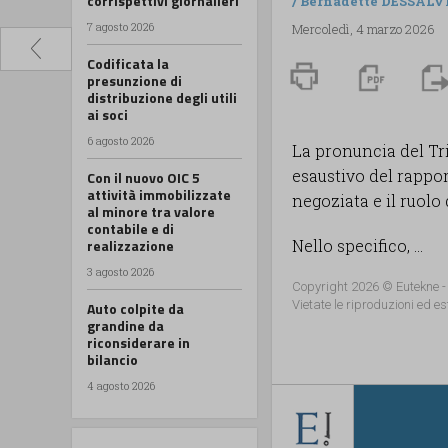
corrispettivi giornalieri
/
Bernadette DESSALV
7 agosto 2026
Mercoledì, 4 marzo 2026
Codificata la
presunzione di
distribuzione degli utili
ai soci
6 agosto 2026
La pronuncia del Tri
esaustivo del rappor
Con il nuovo OIC 5
attività immobilizzate
negoziata e il ruolo
al minore tra valore
contabile e di
realizzazione
Nello specifico, ...
3 agosto 2026
Copyright 2026 © Eutekne -
Vietate le riproduzioni ed es
Auto colpite da
grandine da
riconsiderare in
bilancio
4 agosto 2026