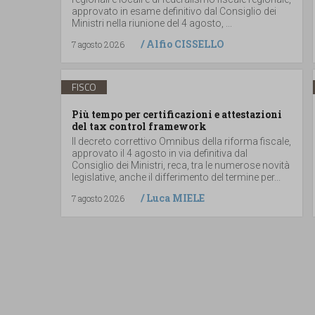
approvato in esame definitivo dal Consiglio dei
Ministri nella riunione del 4 agosto, ...
/
Alfio CISSELLO
7 agosto 2026
FISCO
Più tempo per certificazioni e attestazioni
del tax control framework
Il decreto correttivo Omnibus della riforma fiscale,
approvato il 4 agosto in via definitiva dal
Consiglio dei Ministri, reca, tra le numerose novità
legislative, anche il differimento del termine per...
/
Luca MIELE
7 agosto 2026