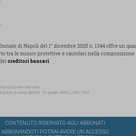
I
bunale di Napoli del 1° dicembre 2025 n. 1344 offre un qua
to tra le misure protettive e cautelari nella composizione
 dei
creditori bancari
.
 Riproduzione riservata
trazioni ai sensi dell’art. 70-quater della L. 633/1941
CONTENUTO RISERVATO AGLI ABBONATI
ABBONANDOTI POTRAI AVERE UN ACCESSO