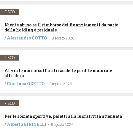
FISCO
Niente abuso se il rimborso dei finanziamenti da parte
della holding è residuale
/
Alessandro COTTO
-
8 agosto 2026
FISCO
Al via le norme sull’utilizzo delle perdite maturate
all’estero
/
Gianluca ODETTO
-
8 agosto 2026
FISCO
Per le società sportive, paletti alla lucratività attenuata
/
Alberto GIRINELLI
-
8 agosto 2026