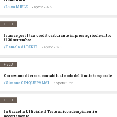
/
Luca MIELE
-
7 agosto 2026
FISCO
Istanze per il tax credit carburante imprese agricole entro
il 30 settembre
/
Pamela ALBERTI
-
7 agosto 2026
FISCO
Correzione di errori contabili al nodo del limite temporale
/
Simone CINQUEPALMI
-
7 agosto 2026
FISCO
In Gazzetta Ufficiale il Testo unico adempimenti e
accertamento