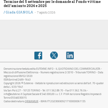
Termine del 5 settembre per le domande al Fondo vittime
dell’amianto 2024 e 2025
/
Giada GIANOLA
-
7 agosto 2026
Denominazione testata edita EUTEKNE.INFO - IL QUOTIDIANO DEL COMMERCIALISTA -
Mezzo di diffusione Elettronica - Numero registrazione 2/2010 - Tribunale TORINO - Data
registrazione 08/02/2020
ISSN (online) 2499-1643
Copyright 2026 © Eutekne - Vietate le riproduzioni ed estrazioni ai sensi dell’art. 70-quater
della L. 633/1941
Via San Pio V, 27 - 10125 TORINO - Tel. 011.562.89.70 - Fax 011.562.76.04 -
info@eutekne.it Capitale Sociale € 540.000,00 i.v. C.F. P.IVA Iscrizione Registro Imprese di
Torino 05546030015
Codice destinatario
QRWAMUR
- IBAN IT12G0306909217100000061135