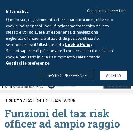
Informativa
Chiudi senza accettare
Questo sito, e gli strumenti di terze parti richiamati, utilizzano
cookie indispensabili per il funzionamento tecnico del sito
stesso e utili ad avere un'esperienza di navigazione
migliorata e funzionale al tipo di dispositivo utilizzato,
Venerdì, 7 agosto 2026 -
Aggiornato alle 6.00
secondo le finalità illustrate nella
.
Cookie Policy
Se vuoi saperne di più o negare il consenso a tutti o ad alcuni
cookie, puoi farlo in qualsiasi momento selezionando
.
Gestisci le preferenze
CERCA
GESTISCI PREFERENZE
ACCETTA
IL PUNTO
/ TAX CONTROL FRAMEWORK
Funzioni del tax risk
officer ad ampio raggio