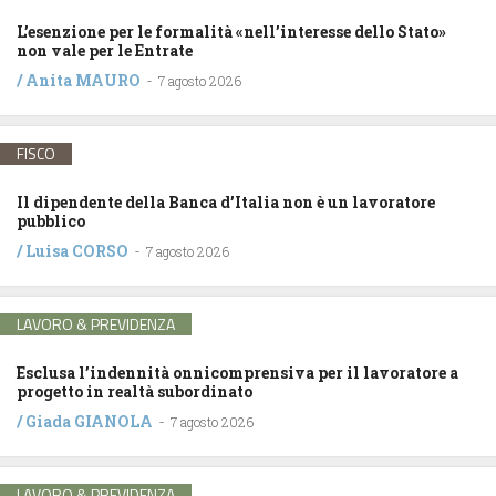
L’esenzione per le formalità «nell’interesse dello Stato»
non vale per le Entrate
/
Anita MAURO
-
7 agosto 2026
FISCO
Il dipendente della Banca d’Italia non è un lavoratore
pubblico
/
Luisa CORSO
-
7 agosto 2026
LAVORO & PREVIDENZA
Esclusa l’indennità onnicomprensiva per il lavoratore a
progetto in realtà subordinato
/
Giada GIANOLA
-
7 agosto 2026
LAVORO & PREVIDENZA