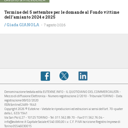
Termine del 5 settembre per le domande al Fondo vittime
dell’amianto 2024 e 2025
/
Giada GIANOLA
-
7 agosto 2026
Denominazione testata edita EUTEKNE.INFO - IL QUOTIDIANO DEL COMMERCIALISTA -
Mezzo di diffusione Elettronica - Numero registrazione 2/2010 - Tribunale TORINO - Data
registrazione 08/02/2020
ISSN (online) 2499-1643
Copyright 2026 © Eutekne - Vietate le riproduzioni ed estrazioni ai sensi dell’art. 70-quater
della L. 633/1941
Via San Pio V, 27 - 10125 TORINO - Tel. 011.562.89.70 - Fax 011.562.76.04 -
info@eutekne.it Capitale Sociale € 540.000,00 i.v. C.F. P.IVA Iscrizione Registro Imprese di
Torino 05546030015