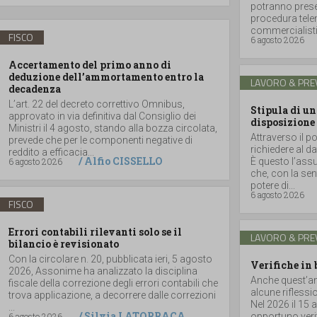
potranno prese
procedura telem
commercialisti
FISCO
6 agosto 2026
Accertamento del primo anno di
deduzione dell’ammortamento entro la
LAVORO & PRE
decadenza
L’art. 22 del decreto correttivo Omnibus,
Stipula di un
approvato in via definitiva dal Consiglio dei
disposizione
Ministri il 4 agosto, stando alla bozza circolata,
Attraverso il po
prevede che per le componenti negative di
richiedere al da
reddito a efficacia...
/
Alfio CISSELLO
6 agosto 2026
È questo l’assun
che, con la se
potere di...
6 agosto 2026
FISCO
Errori contabili rilevanti solo se il
LAVORO & PRE
bilancio è revisionato
Con la circolare n. 20, pubblicata ieri, 5 agosto
Verifiche in 
2026, Assonime ha analizzato la disciplina
Anche quest’ann
fiscale della correzione degli errori contabili che
alcune riflessi
trova applicazione, a decorrere dalle correzioni
Nel 2026 il 15 
...
/
Silvia LATORRACA
6 agosto 2026
opportuno verif