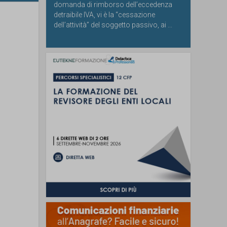
domanda di rimborso dell’eccedenza
detraibile IVA, vi è la “cessazione
dell’attività” del soggetto passivo, ai ...