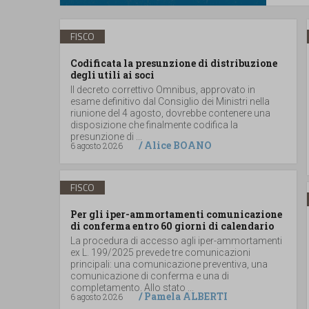
FISCO
Codificata la presunzione di distribuzione
degli utili ai soci
Il decreto correttivo Omnibus, approvato in
esame definitivo dal Consiglio dei Ministri nella
riunione del 4 agosto, dovrebbe contenere una
disposizione che finalmente codifica la
presunzione di ...
/
Alice BOANO
6 agosto 2026
FISCO
Per gli iper-ammortamenti comunicazione
di conferma entro 60 giorni di calendario
La procedura di accesso agli iper-ammortamenti
ex L. 199/2025 prevede tre comunicazioni
principali: una comunicazione preventiva, una
comunicazione di conferma e una di
completamento. Allo stato ...
/
Pamela ALBERTI
6 agosto 2026