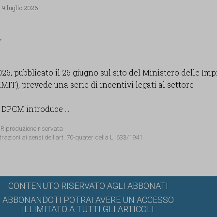
 9 luglio 2026
26, pubblicato il 26 giugno sul sito del Ministero delle Imp
MIT), prevede una serie di incentivi legati al settore
el DPCM introduce ...
 Riproduzione riservata
trazioni ai sensi dell’art. 70-quater della L. 633/1941
CONTENUTO RISERVATO AGLI ABBONATI
ABBONANDOTI POTRAI AVERE UN ACCESSO
ILLIMITATO A TUTTI GLI ARTICOLI