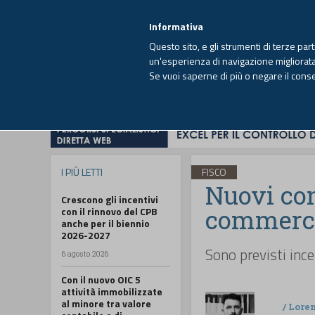
EUTEKNE INFO
SISTEMA INTEGRATO
EU
MENU
Informativa
Questo sito, e gli strumenti di terze par
un'esperienza di navigazione migliorata e
Se vuoi saperne di più o negare il cons
HOME
OPINIONI
FISCO
IMPRESA
I PIÙ LETTI
FISCO
Nuovi con
Crescono gli incentivi
commercia
con il rinnovo del CPB
anche per il biennio
2026-2027
Sono previsti ince
6 agosto 2026
Con il nuovo OIC 5
attività immobilizzate
al minore tra valore
/
Lore