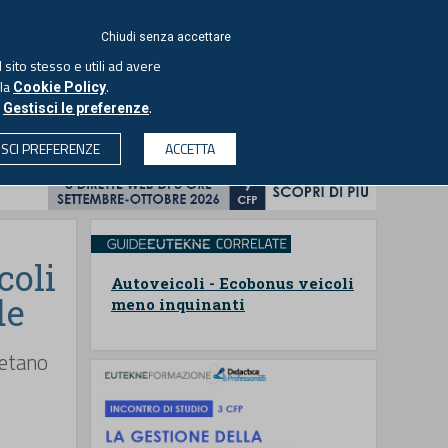
ACCEDI
EUTEKNE
Chiudi senza accettare
 sito stesso e utili ad avere
ASCOLTA IL PODCAST
lla
.
Cookie Policy
o
.
Gestisci le preferenze
& SOCIETÀ
PROFESSIONI
PROTAGONISTI
ISCI PREFERENZE
ACCETTA
CERCA
coli
Autoveicoli - Ecobonus veicoli
de
meno inquinanti
metano