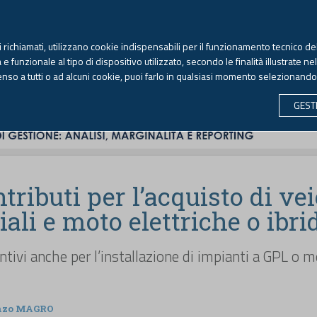
TEKNE FORMAZIONE
ANTIRICICLAGGIO
LIBRI EUTEKNE
RIVISTE 
ti richiamati, utilizzano cookie indispensabili per il funzionamento tecnico del
Giovedì, 6 agosto 2026 -
Aggiornato alle 6.00
 funzionale al tipo di dispositivo utilizzato, secondo le finalità illustrate ne
enso a tutti o ad alcuni cookie, puoi farlo in qualsiasi momento selezionand
CONTABILITÀ
LAVORO & PREVIDENZA
ECONOMIA 
GEST
tributi per l’acquisto di vei
li e moto elettriche o ibri
ntivi anche per l’installazione di impianti a GPL o 
nzo MAGRO