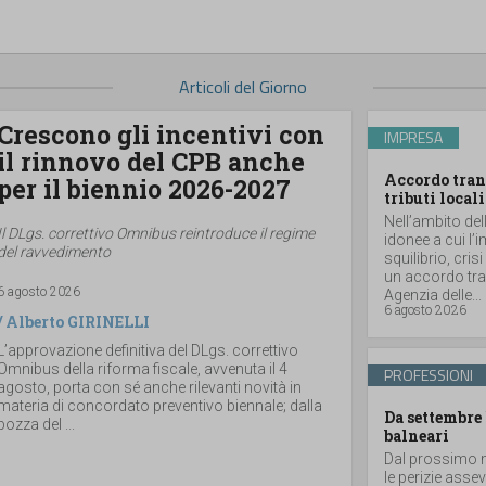
Articoli del Giorno
Crescono gli incentivi con
IMPRESA
il rinnovo del CPB anche
Accordo tran
per il biennio 2026-2027
tributi locali
Nell’ambito del
Il DLgs. correttivo Omnibus reintroduce il regime
idonee a cui l’
del ravvedimento
squilibrio, cris
un accordo tran
6 agosto 2026
Agenzia delle...
6 agosto 2026
/
Alberto GIRINELLI
L’approvazione definitiva del DLgs. correttivo
Omnibus della riforma fiscale, avvenuta il 4
PROFESSIONI
agosto, porta con sé anche rilevanti novità in
materia di concordato preventivo biennale; dalla
Da settembre 
bozza del ...
balneari
Dal prossimo m
le perizie asse