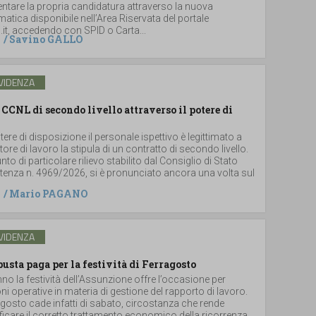
ntare la propria candidatura attraverso la nuova
atica disponibile nell’Area Riservata del portale
.it, accedendo con SPID o Carta...
/
Savino GALLO
VIDENZA
 CCNL di secondo livello attraverso il potere di
tere di disposizione il personale ispettivo è legittimato a
tore di lavoro la stipula di un contratto di secondo livello.
to di particolare rilievo stabilito dal Consiglio di Stato
ntenza n. 4969/2026, si è pronunciato ancora una volta sul
/
Mario PAGANO
VIDENZA
busta paga per la festività di Ferragosto
o la festività dell’Assunzione offre l’occasione per
oni operative in materia di gestione del rapporto di lavoro.
agosto cade infatti di sabato, circostanza che rende
icare il corretto trattamento economico della ricorrenza,