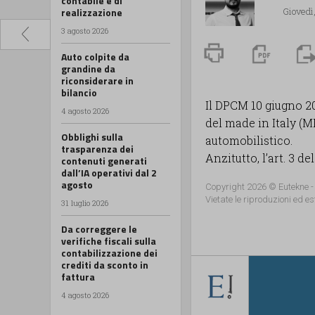
contabile e di
realizzazione
Giovedì,
3 agosto 2026
Auto colpite da
grandine da
riconsiderare in
bilancio
Il DPCM 10 giugno 20
4 agosto 2026
del made in Italy (MI
Obblighi sulla
automobilistico.
trasparenza dei
Anzitutto, l’art. 3 d
contenuti generati
dall’IA operativi dal 2
agosto
Copyright 2026 © Eutekne -
Vietate le riproduzioni ed es
31 luglio 2026
Da correggere le
verifiche fiscali sulla
contabilizzazione dei
crediti da sconto in
fattura
4 agosto 2026