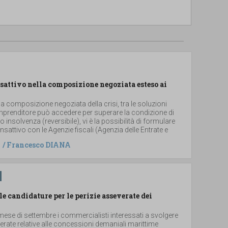
sattivo nella composizione negoziata esteso ai
la composizione negoziata della crisi, tra le soluzioni
imprenditore può accedere per superare la condizione di
i o insolvenza (reversibile), vi è la possibilità di formulare
sattivo con le Agenzie fiscali (Agenzia delle Entrate e
/
Francesco DIANA
le candidature per le perizie asseverate dei
ese di settembre i commercialisti interessati a svolgere
verate relative alle concessioni demaniali marittime