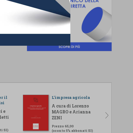
r il
L'impresa agricola
isi
A cura di Lorenzo
i e
MAGRO e Arianna
letti
ZENI
Prezzo 65,00
i SI)
(sconto 5% abbonati SI)