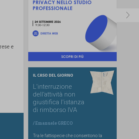
rese e
IL CASO DEL GIORNO
L’interruzione
dell’attività non
giustifica l’istanza
di rimborso IVA
/
Emanuele GRECO
Tra le fattispecie che consentono la