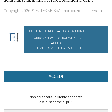
della malattia, ai fini del riconoscimento dell’ ...
Copyright 2026 © EUTEKNE SpA - riproduzione riservata
CONTENUTO RISERVATO AGLI ABBONATI
ABBONANDOTI POTRAI AVERE UN
ACCESSO
ILLIMITATO A TUTTI GLI ARTICOLI
ACCEDI
Non sei ancora un utente abbonato
e vuoi saperne di più?