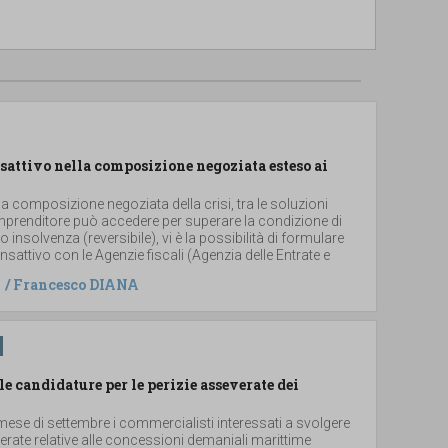
sattivo nella composizione negoziata esteso ai
la composizione negoziata della crisi, tra le soluzioni
imprenditore può accedere per superare la condizione di
i o insolvenza (reversibile), vi è la possibilità di formulare
sattivo con le Agenzie fiscali (Agenzia delle Entrate e
/
Francesco DIANA
le candidature per le perizie asseverate dei
ese di settembre i commercialisti interessati a svolgere
verate relative alle concessioni demaniali marittime