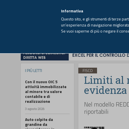
EUTEKNE INFO
SISTEMA INTEGRATO
EU
MENU
Informativa
Questo sito, e gli strumenti di terze par
un'esperienza di navigazione migliorata e
Se vuoi saperne di più o negare il cons
HOME
OPINIONI
FISCO
IMPRESA
I PIÙ LETTI
FISCO
Limiti al
Con il nuovo OIC 5
evidenza 
attività immobilizzate
al minore tra valore
contabile e di
realizzazione
Nel modello REDDI
3 agosto 2026
riportabili
Auto colpite da
grandine da