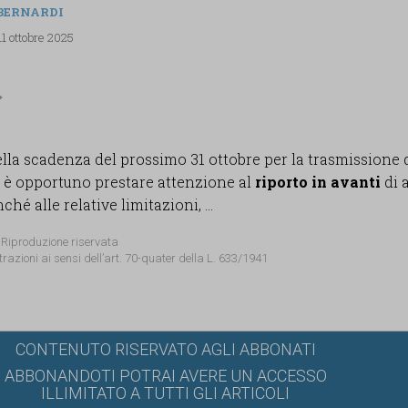
 BERNARDI
11 ottobre 2025
lla scadenza del prossimo 31 ottobre per la trasmissione 
, è opportuno prestare attenzione al
riporto in avanti
di 
hé alle relative limitazioni, ...
 Riproduzione riservata
trazioni ai sensi dell’art. 70-quater della L. 633/1941
CONTENUTO RISERVATO AGLI ABBONATI
ABBONANDOTI POTRAI AVERE UN ACCESSO
ILLIMITATO A TUTTI GLI ARTICOLI