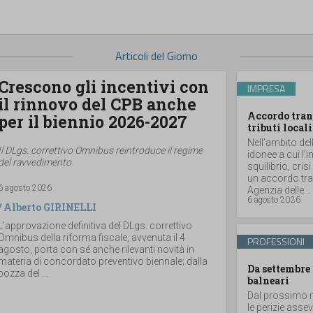
Articoli del Giorno
Crescono gli incentivi con
IMPRESA
il rinnovo del CPB anche
Accordo tran
per il biennio 2026-2027
tributi locali
Nell’ambito del
Il DLgs. correttivo Omnibus reintroduce il regime
idonee a cui l’
del ravvedimento
squilibrio, cris
un accordo tran
6 agosto 2026
Agenzia delle...
6 agosto 2026
/
Alberto GIRINELLI
L’approvazione definitiva del DLgs. correttivo
Omnibus della riforma fiscale, avvenuta il 4
PROFESSIONI
agosto, porta con sé anche rilevanti novità in
materia di concordato preventivo biennale; dalla
Da settembre 
bozza del ...
balneari
Dal prossimo m
le perizie asse