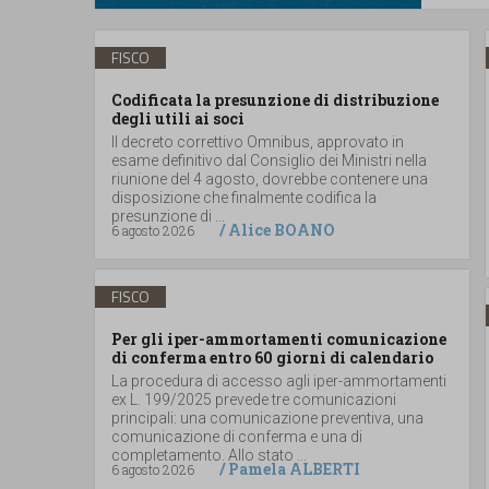
FISCO
Codificata la presunzione di distribuzione
degli utili ai soci
Il decreto correttivo Omnibus, approvato in
esame definitivo dal Consiglio dei Ministri nella
riunione del 4 agosto, dovrebbe contenere una
disposizione che finalmente codifica la
presunzione di ...
/
Alice BOANO
6 agosto 2026
FISCO
Per gli iper-ammortamenti comunicazione
di conferma entro 60 giorni di calendario
La procedura di accesso agli iper-ammortamenti
ex L. 199/2025 prevede tre comunicazioni
principali: una comunicazione preventiva, una
comunicazione di conferma e una di
completamento. Allo stato ...
/
Pamela ALBERTI
6 agosto 2026