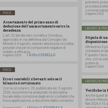
potranno prese
procedura telem
commercialisti
FISCO
6 agosto 2026
Accertamento del primo anno di
deduzione dell’ammortamento entro la
LAVORO & PRE
decadenza
L’art. 22 del decreto correttivo Omnibus,
Stipula di un
approvato in via definitiva dal Consiglio dei
disposizione
Ministri il 4 agosto, stando alla bozza circolata,
Attraverso il po
prevede che per le componenti negative di
richiedere al da
reddito a efficacia...
/
Alfio CISSELLO
6 agosto 2026
È questo l’assun
che, con la se
potere di...
6 agosto 2026
FISCO
Errori contabili rilevanti solo se il
LAVORO & PRE
bilancio è revisionato
Con la circolare n. 20, pubblicata ieri, 5 agosto
Verifiche in 
2026, Assonime ha analizzato la disciplina
Anche quest’ann
fiscale della correzione degli errori contabili che
alcune riflessi
trova applicazione, a decorrere dalle correzioni
Nel 2026 il 15 
...
/
Silvia LATORRACA
6 agosto 2026
opportuno verif