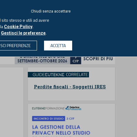
ACCEDI
EUTEKNE
Chiudi senza accettare
 sito stesso e utili ad avere
ASCOLTA IL PODCAST
lla
.
Cookie Policy
o
.
Gestisci le preferenze
& SOCIETÀ
PROFESSIONI
PROTAGONISTI
ISCI PREFERENZE
ACCETTA
CERCA
Perdite fiscali - Soggetti IRES