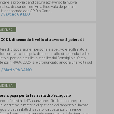
ntare la propria candidatura attraverso la nuova
atica disponibile nell’Area Riservata del portale
.it, accedendo con SPID o Carta...
/
Savino GALLO
VIDENZA
 CCNL di secondo livello attraverso il potere di
tere di disposizione il personale ispettivo è legittimato a
tore di lavoro la stipula di un contratto di secondo livello.
to di particolare rilievo stabilito dal Consiglio di Stato
ntenza n. 4969/2026, si è pronunciato ancora una volta sul
/
Mario PAGANO
VIDENZA
busta paga per la festività di Ferragosto
o la festività dell’Assunzione offre l’occasione per
oni operative in materia di gestione del rapporto di lavoro.
agosto cade infatti di sabato, circostanza che rende
icare il corretto trattamento economico della ricorrenza,