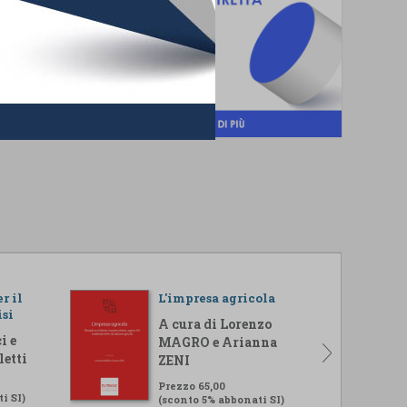
r il
L'impresa agricola
isi
A cura di Lorenzo
i e
MAGRO e Arianna
letti
ZENI
Prezzo 65,00
i SI)
(sconto 5% abbonati SI)