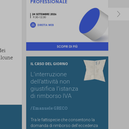
dei
alcune
IL CASO DEL GIORNO
L’interruzione
dell’attività non
giustifica l’istanza
di rimborso IVA
/
Emanuele GRECO
Tra le fattispecie che consentono la
domanda di rimborso dell’eccedenza