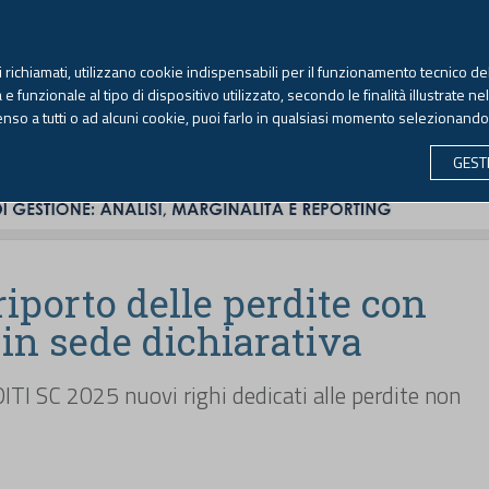
TEKNE FORMAZIONE
ANTIRICICLAGGIO
LIBRI EUTEKNE
RIVISTE 
ti richiamati, utilizzano cookie indispensabili per il funzionamento tecnico del
Giovedì, 6 agosto 2026 -
Aggiornato alle 6.00
 funzionale al tipo di dispositivo utilizzato, secondo le finalità illustrate ne
enso a tutti o ad alcuni cookie, puoi farlo in qualsiasi momento selezionand
CONTABILITÀ
LAVORO & PREVIDENZA
ECONOMIA 
GEST
 riporto delle perdite con
in sede dichiarativa
TI SC 2025 nuovi righi dedicati alle perdite non