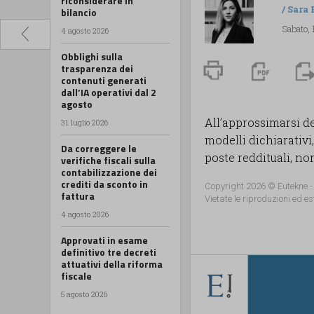
riconsiderare in
/
Sara
bilancio
Sabato, 
4 agosto 2026
Obblighi sulla
trasparenza dei
contenuti generati
dall’IA operativi dal 2
agosto
All’approssimarsi de
31 luglio 2026
modelli dichiarativi
Da correggere le
poste reddituali, nonc
verifiche fiscali sulla
contabilizzazione dei
crediti da sconto in
Copyright 2026 © Eutekne -
fattura
Vietate le riproduzioni ed es
4 agosto 2026
Approvati in esame
definitivo tre decreti
attuativi della riforma
fiscale
5 agosto 2026