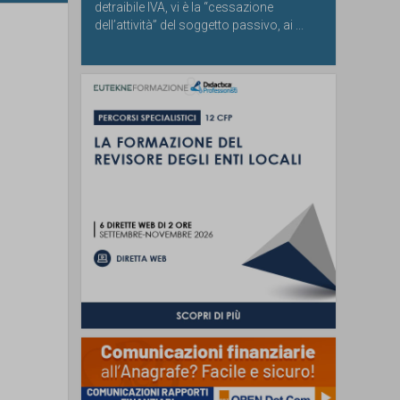
detraibile IVA, vi è la “cessazione
dell’attività” del soggetto passivo, ai ...