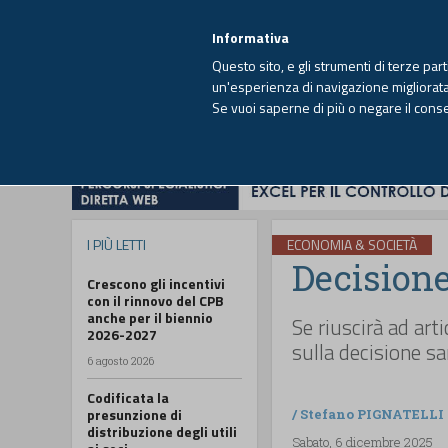
EUTEKNE INFO
SISTEMA INTEGRATO
EU
MENU
Informativa
Questo sito, e gli strumenti di terze par
un'esperienza di navigazione migliorata e
Se vuoi saperne di più o negare il cons
HOME
OPINIONI
FISCO
IMPRESA
I PIÙ LETTI
ECONOMIA & SOCIETÀ
Decisione 
Crescono gli incentivi
con il rinnovo del CPB
anche per il biennio
Se riuscirà ad art
2026-2027
sulla decisione s
6 agosto 2026
Codificata la
presunzione di
/
Stefano PIGNATELLI
distribuzione degli utili
Sabato, 6 dicembre 2025