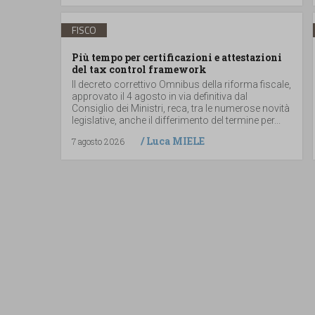
FISCO
Più tempo per certificazioni e attestazioni
del tax control framework
Il decreto correttivo Omnibus della riforma fiscale,
approvato il 4 agosto in via definitiva dal
Consiglio dei Ministri, reca, tra le numerose novità
legislative, anche il differimento del termine per...
/
Luca MIELE
7 agosto 2026