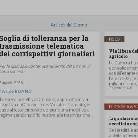
Articoli del Giorno
Soglia di tolleranza per la
FISCO
trasmissione telematica
Via libera de
dei corrispettivi giornalieri
agricolo
La Camera ha ap
Per le discrasie contenute nel limite del 5% non ci
consolidamento
sono sanzioni
ora all’esame d
l’anno 2027, è
7 agosto 2026
milioni di euro, a
7 agosto 2026
/
Alice BOANO
Il decreto correttivo Omnibus, approvato in via
definitiva dal Consiglio dei Ministri il 4 agosto, in
ECONOMIA & SO
base al testo circolato contiene una modifica al
regime sanzionatorio relativa alla trasmissione ...
Liquidazione 
accettato con
Se l’eredità è a
attività a favor