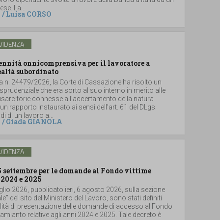
se. La...
/
Luisa CORSO
VIDENZA
dennità onnicomprensiva per il lavoratore a
ealtà subordinato
a n. 24479/2026, la Corte di Cassazione ha risolto un
sprudenziale che era sorto al suo interno in merito alle
sarcitorie connesse all’accertamento della natura
un rapporto instaurato ai sensi dell’art. 61 del DLgs.
i di un lavoro a...
/
Giada GIANOLA
VIDENZA
5 settembre per le domande al Fondo vittime
 2024 e 2025
glio 2026, pubblicato ieri, 6 agosto 2026, sulla sezione
le” del sito del Ministero del Lavoro, sono stati definiti
lità di presentazione delle domande di accesso al Fondo
i amianto relative agli anni 2024 e 2025. Tale decreto è