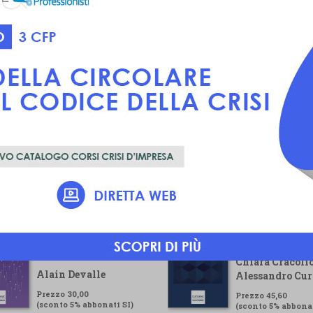
Voluntary
Guida pratica pe
Sustainability
gestore della cr
Reporting Standard
Chiara Cracolic
Alain Devalle
Alessandro Cur
Prezzo 30,00
Prezzo 45,60
(sconto 5% abbonati SI)
(sconto 5% abbonat