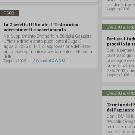
residente france
7 agosto 2026
FISCO
In Gazzetta Ufficiale il Testo unico
LAVORO & PRE
adempimenti e accertamento
Nel Supplemento Ordinario n. 28 della Gazzetta
Esclusa l’in
Ufficiale di ieri è stato pubblicato il DLgs. 5
progetto in r
agosto 2026 n. 141, di approvazione del Testo
Con la sentenz
unico adempimenti e accertamento. L’efficacia
contrasto giuri
delle ...
/
Alice BOANO
7 agosto 2026
conseguenze ri
subordinata di 
276/2003, quind
7 agosto 2026
LAVORO & PRE
Termine del 
dell’amianto
Con il DM 28 lu
“Pubblicità lega
termini e moda
per le vittime d