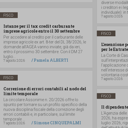
diverse modalità
i creditori e i
individuale): in t
FISCO
7 agosto 2026
Istanze per il tax credit carburante
imprese agricole entro il 30 settembre
FISCO
Per accedere al credito per il carburante delle
imprese agricole ex art. 8-ter del DL 38/2026, le
L’esenzione p
domande all’AGEA vanno inviate, già da ieri,
per le Entrate
entro il prossimo 30 settembre. Con il DM 27
La Corte di Ca
luglio...
/
Pamela ALBERTI
7 agosto 2026
sull’interpretaz
l’applicazione 
nell’interesse 
volontaria costit
FISCO
7 agosto 2026
Correzione di errori contabili al nodo del
limite temporale
FISCO
La circolare Assonime n. 20/2026 offre lo
spunto per tornare su un profilo specifico della
Il dipendente
nuova disciplina fiscale della correzione degli
L’Agenzia delle
errori contabili e, in particolare, sul limite
2026, ha espres
temporale ...
/
Simone CINQUEPALMI
7 agosto 2026
luglio 2026, r
dell’attività di