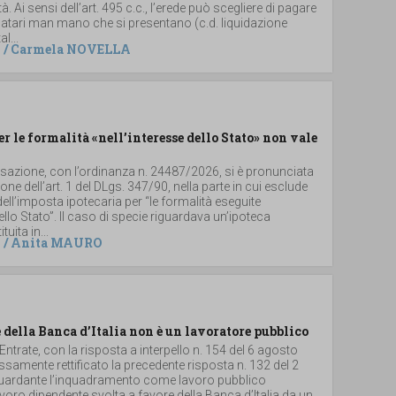
. Ai sensi dell’art. 495 c.c., l’erede può scegliere di pagare
 legatari man mano che si presentano (c.d. liquidazione
al...
/
Carmela NOVELLA
er le formalità «nell’interesse dello Stato» non vale
ssazione, con l’ordinanza n. 24487/2026, si è pronunciata
ione dell’art. 1 del DLgs. 347/90, nella parte in cui esclude
dell’imposta ipotecaria per “le formalità eseguite
dello Stato”. Il caso di specie riguardava un’ipoteca
uita in...
/
Anita MAURO
 della Banca d’Italia non è un lavoratore pubblico
 Entrate, con la risposta a interpello n. 154 del 6 agosto
samente rettificato la precedente risposta n. 132 del 2
iguardante l’inquadramento come lavoro pubblico
 lavoro dipendente svolta a favore della Banca d’Italia da un