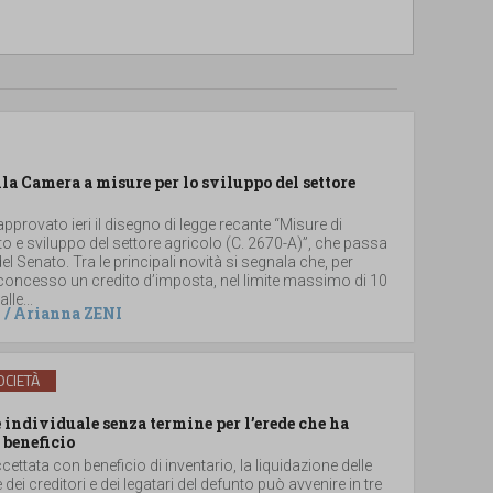
lla Camera a misure per lo sviluppo del settore
provato ieri il disegno di legge recante “Misure di
 e sviluppo del settore agricolo (C. 2670-A)”, che passa
el Senato. Tra le principali novità si segnala che, per
 concesso un credito d’imposta, nel limite massimo di 10
lle...
/
Arianna ZENI
CIETÀ
individuale senza termine per l’erede che ha
 beneficio
ccettata con beneficio di inventario, la liquidazione delle
e dei creditori e dei legatari del defunto può avvenire in tre