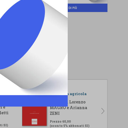
r il
L'impresa agricola
isi
A cura di Lorenzo
i e
MAGRO e Arianna
letti
ZENI
Prezzo 65,00
i SI)
(sconto 5% abbonati SI)