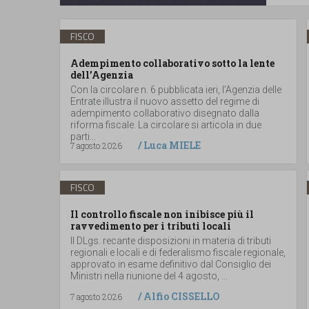
FISCO
Adempimento collaborativo sotto la lente
dell’Agenzia
Con la circolare n. 6 pubblicata ieri, l’Agenzia delle
Entrate illustra il nuovo assetto del regime di
adempimento collaborativo disegnato dalla
riforma fiscale. La circolare si articola in due
parti...
/
Luca MIELE
7 agosto 2026
FISCO
Il controllo fiscale non inibisce più il
ravvedimento per i tributi locali
Il DLgs. recante disposizioni in materia di tributi
regionali e locali e di federalismo fiscale regionale,
approvato in esame definitivo dal Consiglio dei
Ministri nella riunione del 4 agosto, ...
/
Alfio CISSELLO
7 agosto 2026