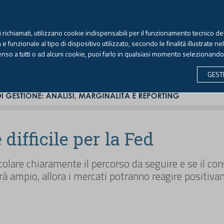
TEKNE FORMAZIONE
ANTIRICICLAGGIO
LIBRI EUTEKNE
RIVISTE 
ti richiamati, utilizzano cookie indispensabili per il funzionamento tecnico del
Venerdì, 7 agosto 2026 -
Aggiornato alle 6.00
 funzionale al tipo di dispositivo utilizzato, secondo le finalità illustrate ne
enso a tutti o ad alcuni cookie, puoi farlo in qualsiasi momento selezionand
CONTABILITÀ
LAVORO & PREVIDENZA
ECONOMIA 
GEST
difficile per la Fed
icolare chiaramente il percorso da seguire e se il co
arà ampio, allora i mercati potranno reagire positiv