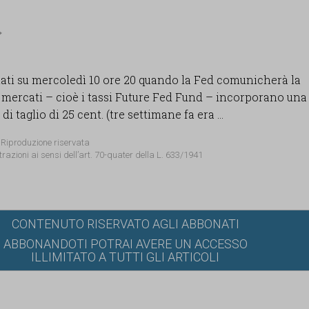
ntati su mercoledì 10 ore 20 quando la Fed comunicherà la
 I mercati – cioè i tassi Future Fed Fund – incorporano una
di taglio di 25 cent. (tre settimane fa era ...
 Riproduzione riservata
trazioni ai sensi dell’art. 70-quater della L. 633/1941
CONTENUTO RISERVATO AGLI ABBONATI
ABBONANDOTI POTRAI AVERE UN ACCESSO
ILLIMITATO A TUTTI GLI ARTICOLI