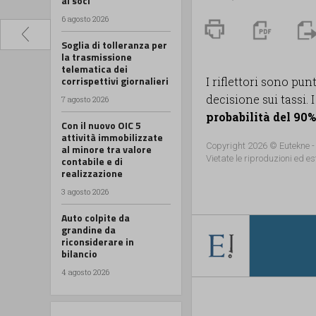
ai soci
6 agosto 2026
Soglia di tolleranza per
la trasmissione
telematica dei
corrispettivi giornalieri
I riflettori sono pu
decisione sui tassi.
7 agosto 2026
probabilità del 90%
Con il nuovo OIC 5
attività immobilizzate
Copyright 2026 © Eutekne -
al minore tra valore
Vietate le riproduzioni ed es
contabile e di
realizzazione
3 agosto 2026
Auto colpite da
grandine da
riconsiderare in
bilancio
4 agosto 2026