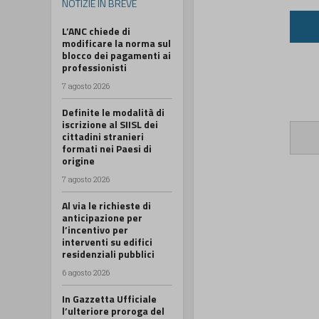
NOTIZIE IN BREVE
L’ANC chiede di
modificare la norma sul
blocco dei pagamenti ai
professionisti
7 agosto 2026
Definite le modalità di
iscrizione al SIISL dei
cittadini stranieri
formati nei Paesi di
origine
7 agosto 2026
Al via le richieste di
anticipazione per
l’incentivo per
interventi su edifici
residenziali pubblici
6 agosto 2026
In Gazzetta Ufficiale
l’ulteriore proroga del