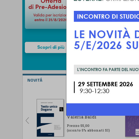
NOVITÁ
Testo unico Dogane
Lorenzo Ugolini -
Valeria Baldi
Prezzo 55,00
(sconto 5% abbonati SI)