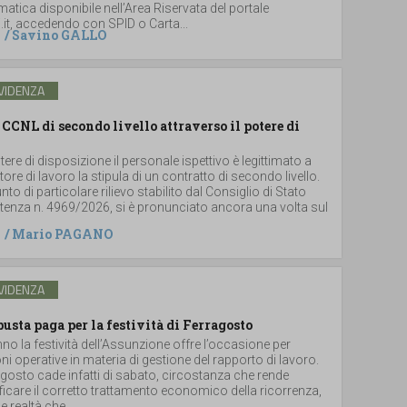
atica disponibile nell’Area Riservata del portale
.it, accedendo con SPID o Carta...
/
Savino GALLO
VIDENZA
 CCNL di secondo livello attraverso il potere di
tere di disposizione il personale ispettivo è legittimato a
tore di lavoro la stipula di un contratto di secondo livello.
to di particolare rilievo stabilito dal Consiglio di Stato
ntenza n. 4969/2026, si è pronunciato ancora una volta sul
/
Mario PAGANO
VIDENZA
busta paga per la festività di Ferragosto
o la festività dell’Assunzione offre l’occasione per
oni operative in materia di gestione del rapporto di lavoro.
agosto cade infatti di sabato, circostanza che rende
icare il corretto trattamento economico della ricorrenza,
e realtà che...