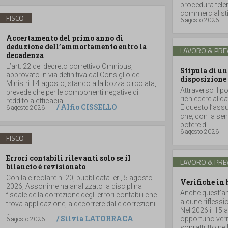
procedura telem
commercialisti
FISCO
6 agosto 2026
Accertamento del primo anno di
deduzione dell’ammortamento entro la
LAVORO & PRE
decadenza
L’art. 22 del decreto correttivo Omnibus,
Stipula di un
approvato in via definitiva dal Consiglio dei
disposizione
Ministri il 4 agosto, stando alla bozza circolata,
Attraverso il po
prevede che per le componenti negative di
richiedere al da
reddito a efficacia...
/
Alfio CISSELLO
6 agosto 2026
È questo l’assun
che, con la se
potere di...
6 agosto 2026
FISCO
Errori contabili rilevanti solo se il
LAVORO & PRE
bilancio è revisionato
Con la circolare n. 20, pubblicata ieri, 5 agosto
Verifiche in 
2026, Assonime ha analizzato la disciplina
Anche quest’ann
fiscale della correzione degli errori contabili che
alcune riflessi
trova applicazione, a decorrere dalle correzioni
Nel 2026 il 15 
...
/
Silvia LATORRACA
6 agosto 2026
opportuno verif
soprattutto nell