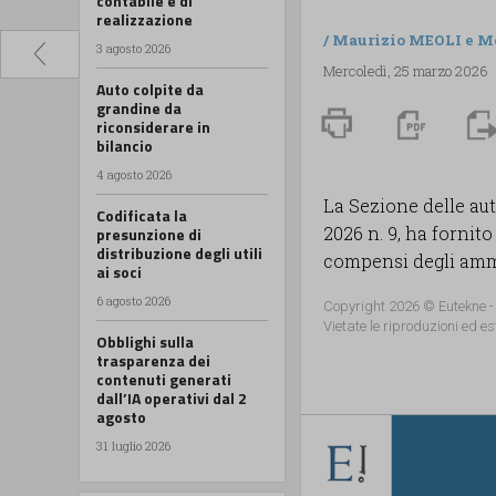
contabile e di
realizzazione
/
Maurizio MEOLI
e
M
3 agosto 2026
Mercoledì, 25 marzo 2026
Auto colpite da
grandine da
riconsiderare in
bilancio
4 agosto 2026
La Sezione delle au
Codificata la
2026 n. 9, ha fornit
presunzione di
distribuzione degli utili
compensi degli ammi
ai soci
6 agosto 2026
Copyright 2026 © Eutekne -
Vietate le riproduzioni ed es
Obblighi sulla
trasparenza dei
contenuti generati
dall’IA operativi dal 2
agosto
31 luglio 2026