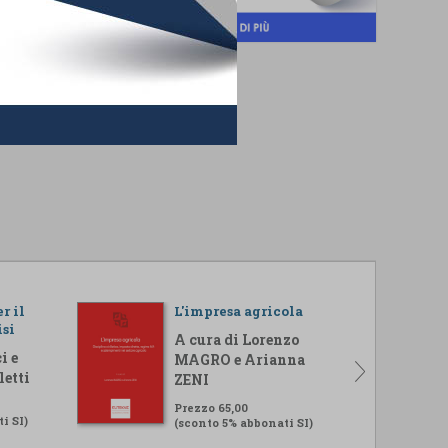
r il
L'impresa agricola
isi
A cura di Lorenzo
i e
MAGRO e Arianna
letti
ZENI
Prezzo 65,00
i SI)
(sconto 5% abbonati SI)