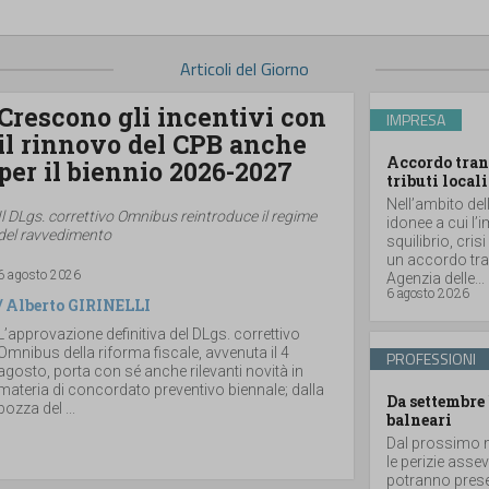
Articoli del Giorno
Crescono gli incentivi con
IMPRESA
il rinnovo del CPB anche
Accordo tran
per il biennio 2026-2027
tributi locali
Nell’ambito del
Il DLgs. correttivo Omnibus reintroduce il regime
idonee a cui l’
del ravvedimento
squilibrio, cris
un accordo tran
6 agosto 2026
Agenzia delle...
6 agosto 2026
/
Alberto GIRINELLI
L’approvazione definitiva del DLgs. correttivo
Omnibus della riforma fiscale, avvenuta il 4
PROFESSIONI
agosto, porta con sé anche rilevanti novità in
materia di concordato preventivo biennale; dalla
Da settembre 
bozza del ...
balneari
Dal prossimo m
le perizie asse
potranno prese