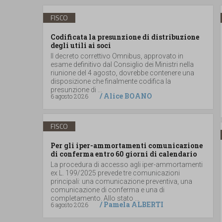
FISCO
Codificata la presunzione di distribuzione
degli utili ai soci
Il decreto correttivo Omnibus, approvato in
esame definitivo dal Consiglio dei Ministri nella
riunione del 4 agosto, dovrebbe contenere una
disposizione che finalmente codifica la
presunzione di ...
/
Alice BOANO
6 agosto 2026
FISCO
Per gli iper-ammortamenti comunicazione
di conferma entro 60 giorni di calendario
La procedura di accesso agli iper-ammortamenti
ex L. 199/2025 prevede tre comunicazioni
principali: una comunicazione preventiva, una
comunicazione di conferma e una di
completamento. Allo stato ...
/
Pamela ALBERTI
6 agosto 2026