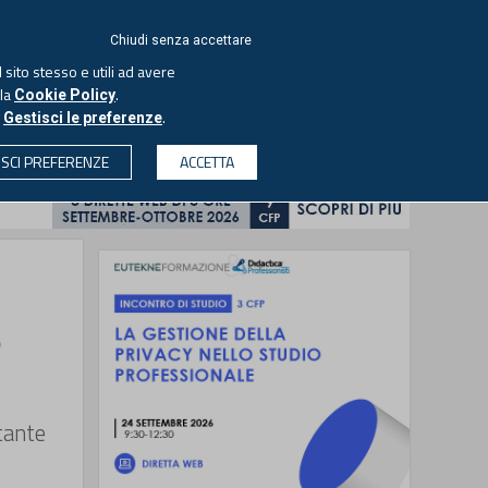
ACCEDI
EUTEKNE
Chiudi senza accettare
 sito stesso e utili ad avere
ASCOLTA IL PODCAST
lla
.
Cookie Policy
o
.
Gestisci le preferenze
& SOCIETÀ
PROFESSIONI
PROTAGONISTI
ISCI PREFERENZE
ACCETTA
CERCA
o
tante