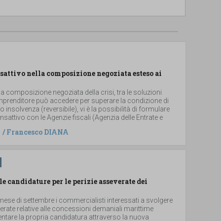
sattivo nella composizione negoziata esteso ai
la composizione negoziata della crisi, tra le soluzioni
imprenditore può accedere per superare la condizione di
i o insolvenza (reversibile), vi è la possibilità di formulare
sattivo con le Agenzie fiscali (Agenzia delle Entrate e
/
Francesco DIANA
le candidature per le perizie asseverate dei
ese di settembre i commercialisti interessati a svolgere
verate relative alle concessioni demaniali marittime
ntare la propria candidatura attraverso la nuova