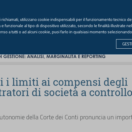
TEKNE FORMAZIONE
ANTIRICICLAGGIO
LIBRI EUTEKNE
RIVISTE 
ti richiamati, utilizzano cookie indispensabili per il funzionamento tecnico del
Giovedì, 6 agosto 2026 -
Aggiornato alle 6.00
 funzionale al tipo di dispositivo utilizzato, secondo le finalità illustrate ne
enso a tutti o ad alcuni cookie, puoi farlo in qualsiasi momento selezionand
CONTABILITÀ
LAVORO & PREVIDENZA
ECONOMIA 
GEST
i i limiti ai compensi degli
atori di società a controll
autonomie della Corte dei Conti pronuncia un impor