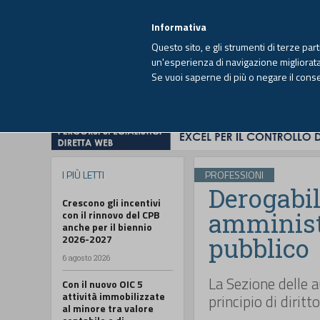
EUTEKNE INFO
SISTEMA INTEGRATO
EU
MENU
Informativa
Questo sito, e gli strumenti di terze par
un'esperienza di navigazione migliorata e
Se vuoi saperne di più o negare il cons
HOME
OPINIONI
FISCO
IMPRESA
I PIÙ LETTI
PROFESSIONI
Derogabil
Crescono gli incentivi
amministr
con il rinnovo del CPB
anche per il biennio
2026-2027
pubblico
6 agosto 2026
La Sezione delle 
Con il nuovo OIC 5
attività immobilizzate
principio di diritto
al minore tra valore