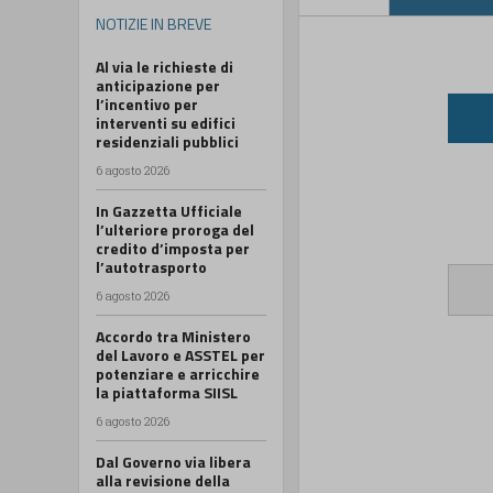
NOTIZIE IN BREVE
Al via le richieste di
anticipazione per
l’incentivo per
interventi su edifici
residenziali pubblici
6 agosto 2026
In Gazzetta Ufficiale
l’ulteriore proroga del
credito d’imposta per
l’autotrasporto
6 agosto 2026
Accordo tra Ministero
del Lavoro e ASSTEL per
potenziare e arricchire
la piattaforma SIISL
6 agosto 2026
Dal Governo via libera
alla revisione della