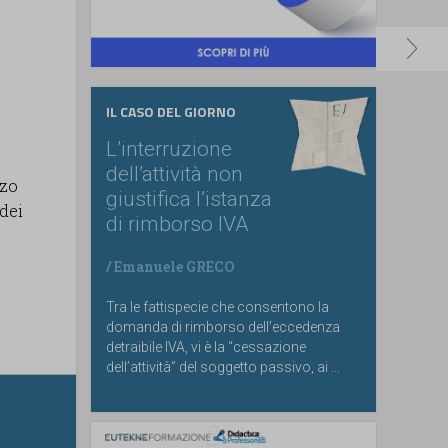
IL CASO DEL GIORNO
L’interruzione
dell’attività non
rzo
giustifica l’istanza
dei
di rimborso IVA
/
Emanuele GRECO
Tra le fattispecie che consentono la
domanda di rimborso dell’eccedenza
detraibile IVA, vi è la “cessazione
dell’attività” del soggetto passivo, ai ...