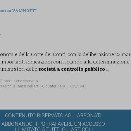
onica VALINOTTI
tonomie della Corte dei Conti, con la deliberazione 23 ma
o importanti indicazioni con riguardo alla determinazione 
nistratori delle
società a controllo pubblico
...
 Riproduzione riservata
trazioni ai sensi dell’art. 70-quater della L. 633/1941
CONTENUTO RISERVATO AGLI ABBONATI
ABBONANDOTI POTRAI AVERE UN ACCESSO
ILLIMITATO A TUTTI GLI ARTICOLI