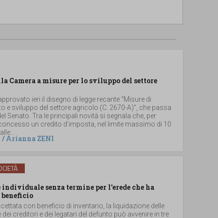
lla Camera a misure per lo sviluppo del settore
provato ieri il disegno di legge recante “Misure di
 e sviluppo del settore agricolo (C. 2670-A)”, che passa
el Senato. Tra le principali novità si segnala che, per
 concesso un credito d’imposta, nel limite massimo di 10
lle...
/
Arianna ZENI
CIETÀ
individuale senza termine per l’erede che ha
 beneficio
ccettata con beneficio di inventario, la liquidazione delle
e dei creditori e dei legatari del defunto può avvenire in tre