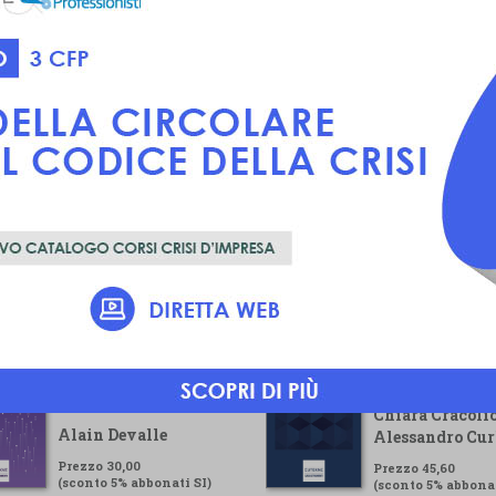
Voluntary
Guida pratica pe
Sustainability
gestore della cr
Reporting Standard
Chiara Cracolic
Alain Devalle
Alessandro Cur
Prezzo 30,00
Prezzo 45,60
(sconto 5% abbonati SI)
(sconto 5% abbonat