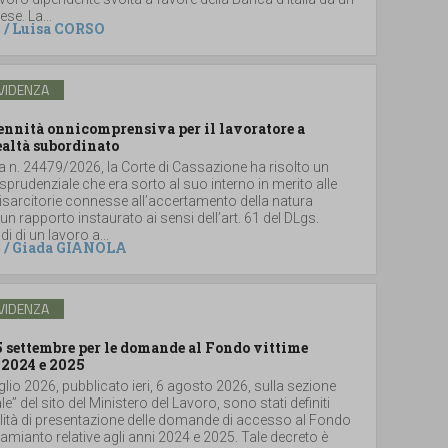
se. La...
/
Luisa CORSO
VIDENZA
dennità onnicomprensiva per il lavoratore a
ealtà subordinato
a n. 24479/2026, la Corte di Cassazione ha risolto un
sprudenziale che era sorto al suo interno in merito alle
sarcitorie connesse all’accertamento della natura
un rapporto instaurato ai sensi dell’art. 61 del DLgs.
i di un lavoro a...
/
Giada GIANOLA
VIDENZA
5 settembre per le domande al Fondo vittime
 2024 e 2025
glio 2026, pubblicato ieri, 6 agosto 2026, sulla sezione
le” del sito del Ministero del Lavoro, sono stati definiti
lità di presentazione delle domande di accesso al Fondo
i amianto relative agli anni 2024 e 2025. Tale decreto è