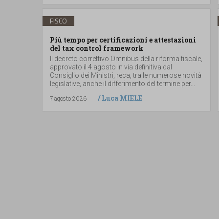
FISCO
Più tempo per certificazioni e attestazioni
del tax control framework
Il decreto correttivo Omnibus della riforma fiscale,
approvato il 4 agosto in via definitiva dal
Consiglio dei Ministri, reca, tra le numerose novità
legislative, anche il differimento del termine per...
/
Luca MIELE
7 agosto 2026