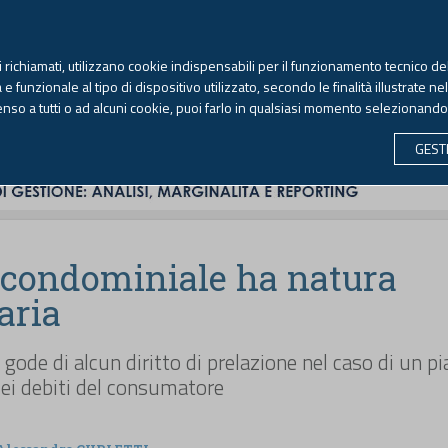
TEKNE FORMAZIONE
ANTIRICICLAGGIO
LIBRI EUTEKNE
RIVISTE 
ti richiamati, utilizzano cookie indispensabili per il funzionamento tecnico del
Venerdì, 7 agosto 2026 -
Aggiornato alle 6.00
 funzionale al tipo di dispositivo utilizzato, secondo le finalità illustrate ne
enso a tutti o ad alcuni cookie, puoi farlo in qualsiasi momento selezionand
CONTABILITÀ
LAVORO & PREVIDENZA
ECONOMIA 
GEST
o condominiale ha natura
aria
gode di alcun diritto di prelazione nel caso di un pi
dei debiti del consumatore