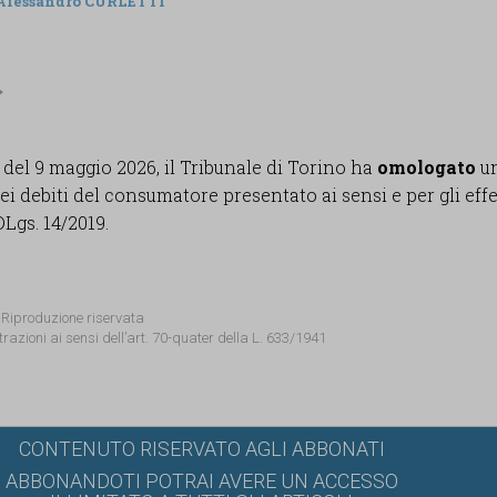
Alessandro CURLETTI
del 9 maggio 2026, il Tribunale di Torino ha
omologato
u
ei debiti del consumatore presentato ai sensi e per gli effe
 DLgs. 14/2019.
 Riproduzione riservata
trazioni ai sensi dell’art. 70-quater della L. 633/1941
CONTENUTO RISERVATO AGLI ABBONATI
ABBONANDOTI POTRAI AVERE UN ACCESSO