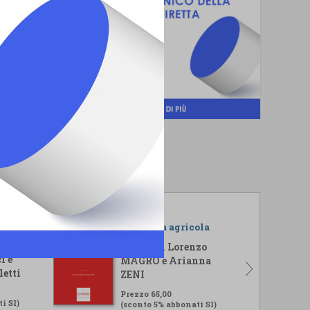
r il
L'impresa agricola
isi
A cura di Lorenzo
i e
MAGRO e Arianna
letti
ZENI
Prezzo 65,00
i SI)
(sconto 5% abbonati SI)