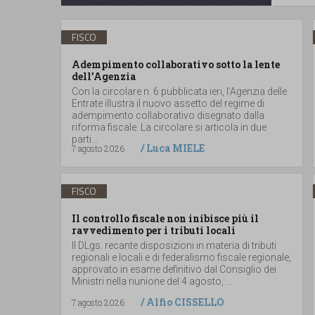
FISCO
Adempimento collaborativo sotto la lente
dell’Agenzia
Con la circolare n. 6 pubblicata ieri, l’Agenzia delle
Entrate illustra il nuovo assetto del regime di
adempimento collaborativo disegnato dalla
riforma fiscale. La circolare si articola in due
parti...
/
Luca MIELE
7 agosto 2026
FISCO
Il controllo fiscale non inibisce più il
ravvedimento per i tributi locali
Il DLgs. recante disposizioni in materia di tributi
regionali e locali e di federalismo fiscale regionale,
approvato in esame definitivo dal Consiglio dei
Ministri nella riunione del 4 agosto, ...
/
Alfio CISSELLO
7 agosto 2026