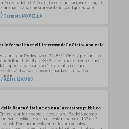
. Ai sensi dell’art. 495 c.c., l’erede può scegliere di pagare
 legatari man mano che si presentano (c.d. liquidazione
al...
/
Carmela NOVELLA
er le formalità «nell’interesse dello Stato» non vale
ssazione, con l’ordinanza n. 24487/2026, si è pronunciata
ione dell’art. 1 del DLgs. 347/90, nella parte in cui esclude
dell’imposta ipotecaria per “le formalità eseguite
dello Stato”. Il caso di specie riguardava un’ipoteca
uita in...
/
Anita MAURO
 della Banca d’Italia non è un lavoratore pubblico
 Entrate, con la risposta a interpello n. 154 del 6 agosto
samente rettificato la precedente risposta n. 132 del 2
iguardante l’inquadramento come lavoro pubblico
 lavoro dipendente svolta a favore della Banca d’Italia da un