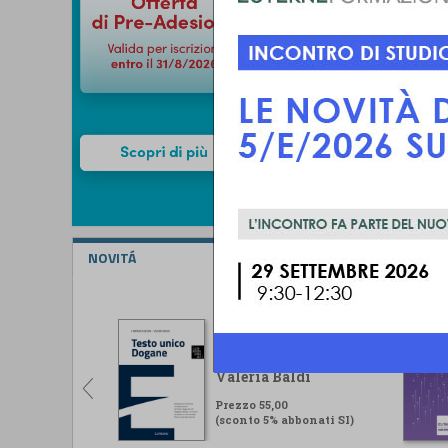
NOVITÁ
Testo unico Dogane
Lorenzo Ugolini -
Valeria Baldi
Prezzo 55,00
(sconto 5% abbonati SI)