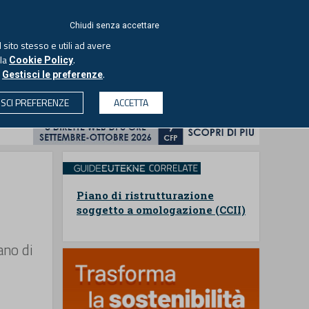
ACCEDI
EUTEKNE
Chiudi senza accettare
 sito stesso e utili ad avere
ASCOLTA IL PODCAST
lla
.
Cookie Policy
o
.
Gestisci le preferenze
& SOCIETÀ
PROFESSIONI
PROTAGONISTI
ISCI PREFERENZE
ACCETTA
CERCA
Piano di ristrutturazione
soggetto a omologazione (CCII)
ano di