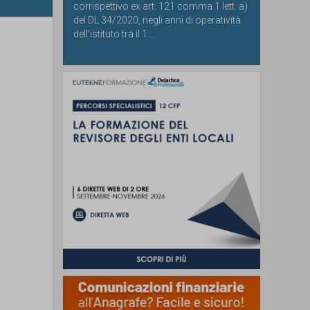
corrispettivo ex art. 121 comma 1 lett. a)
del DL 34/2020, negli anni di operatività
dell’istituto tra il 1...