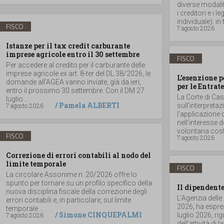
diverse modalità
i creditori e i
individuale): in t
FISCO
7 agosto 2026
Istanze per il tax credit carburante
imprese agricole entro il 30 settembre
FISCO
Per accedere al credito per il carburante delle
imprese agricole ex art. 8-ter del DL 38/2026, le
L’esenzione p
domande all’AGEA vanno inviate, già da ieri,
per le Entrate
entro il prossimo 30 settembre. Con il DM 27
La Corte di Ca
luglio...
/
Pamela ALBERTI
7 agosto 2026
sull’interpretaz
l’applicazione 
nell’interesse 
volontaria costit
FISCO
7 agosto 2026
Correzione di errori contabili al nodo del
limite temporale
FISCO
La circolare Assonime n. 20/2026 offre lo
spunto per tornare su un profilo specifico della
Il dipendente
nuova disciplina fiscale della correzione degli
L’Agenzia delle
errori contabili e, in particolare, sul limite
2026, ha espres
temporale ...
/
Simone CINQUEPALMI
7 agosto 2026
luglio 2026, r
dell’attività di