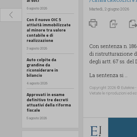
ai soci
/
Chiara CRACOLICI
e
6 agosto 2026
Martedì, 2 giugno 2026
Con il nuovo OIC 5
attività immobilizzate
al minore tra valore
contabile e di
realizzazione
Con sentenza n. 186 
3 agosto 2026
di ristrutturazione d
Auto colpite da
degli artt. 67 ss. del
grandine da
riconsiderare in
bilancio
La sentenza si ...
4 agosto 2026
Copyright 2026 © Eutekne -
Vietate le riproduzioni ed es
Approvati in esame
definitivo tre decreti
attuativi della riforma
fiscale
5 agosto 2026