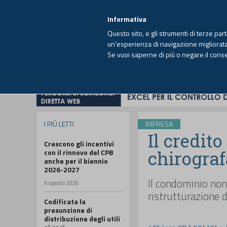
EUTEKNE INFO
SISTEMA INTEGRATO
EU
MENU
Informativa
Questo sito, e gli strumenti di terze par
un'esperienza di navigazione migliorata e
Se vuoi saperne di più o negare il cons
HOME
OPINIONI
FISCO
IMPRESA
I PIÙ LETTI
IMPRESA
Il credit
Crescono gli incentivi
chirograf
con il rinnovo del CPB
anche per il biennio
2026-2027
Il condominio non 
6 agosto 2026
ristrutturazione 
Codificata la
presunzione di
distribuzione degli utili