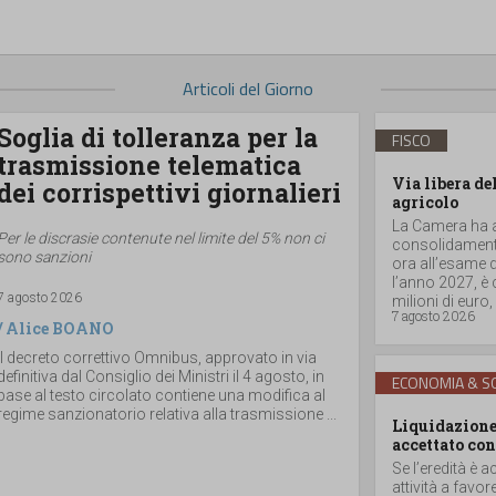
Articoli del Giorno
Soglia di tolleranza per la
FISCO
trasmissione telematica
Via libera de
dei corrispettivi giornalieri
agricolo
La Camera ha ap
Per le discrasie contenute nel limite del 5% non ci
consolidamento
sono sanzioni
ora all’esame d
l’anno 2027, è
7 agosto 2026
milioni di euro, a
7 agosto 2026
/
Alice BOANO
Il decreto correttivo Omnibus, approvato in via
definitiva dal Consiglio dei Ministri il 4 agosto, in
ECONOMIA & SO
base al testo circolato contiene una modifica al
regime sanzionatorio relativa alla trasmissione ...
Liquidazione 
accettato con
Se l’eredità è a
attività a favor