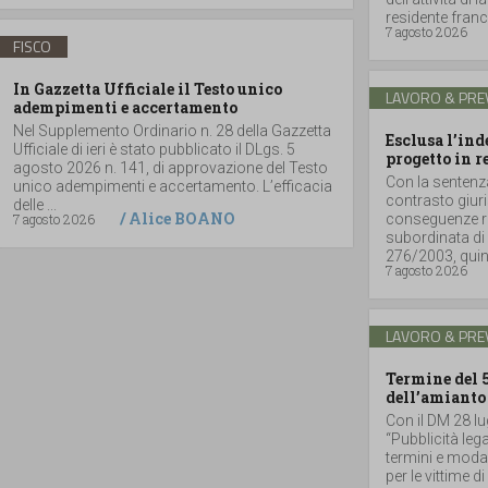
residente france
7 agosto 2026
FISCO
In Gazzetta Ufficiale il Testo unico
LAVORO & PRE
adempimenti e accertamento
Nel Supplemento Ordinario n. 28 della Gazzetta
Esclusa l’in
Ufficiale di ieri è stato pubblicato il DLgs. 5
progetto in r
agosto 2026 n. 141, di approvazione del Testo
Con la sentenz
unico adempimenti e accertamento. L’efficacia
contrasto giuri
delle ...
/
Alice BOANO
7 agosto 2026
conseguenze ri
subordinata di 
276/2003, quind
7 agosto 2026
LAVORO & PRE
Termine del 
dell’amianto
Con il DM 28 lu
“Pubblicità lega
termini e moda
per le vittime d