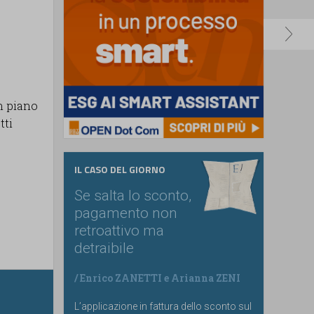
n piano
tti
IL CASO DEL GIORNO
Se salta lo sconto,
pagamento non
retroattivo ma
detraibile
/
Enrico ZANETTI
e
Arianna ZENI
L’applicazione in fattura dello sconto sul