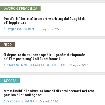
LAVORO & PREVIDENZA
Possibili limiti allo smart working dai luoghi di
villeggiatura
/
Sergio PASSERINI
-
10 agosto 2026
FISCO
Il deposito da cui sono spediti i prodotti risponde
dell’imposta sugli oli lubrificanti
/
Ettore SBANDI
e
Laura GIALLORETO
-
10 agosto 2026
IMPRESA
Ammissibile la simulazione di diversi scenari nel test
pratico di autodiagnosi
/
Francesco DIANA
-
10 agosto 2026