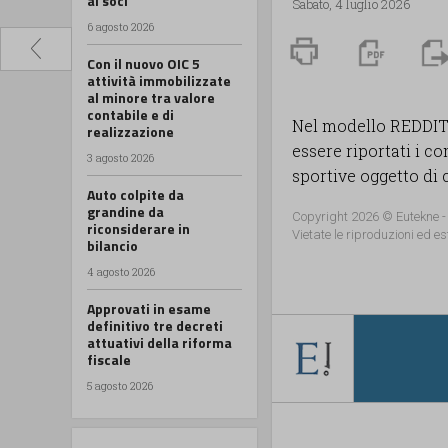
ai soci
Sabato, 4 luglio 2026
6 agosto 2026
Con il nuovo OIC 5
attività immobilizzate
al minore tra valore
contabile e di
Nel modello REDDITI
realizzazione
essere riportati i c
3 agosto 2026
sportive oggetto di
Auto colpite da
grandine da
Copyright 2026 © Eutekne -
riconsiderare in
Vietate le riproduzioni ed es
bilancio
4 agosto 2026
Approvati in esame
definitivo tre decreti
attuativi della riforma
fiscale
5 agosto 2026