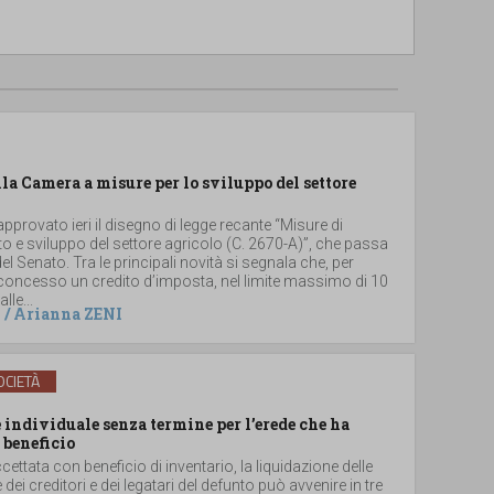
lla Camera a misure per lo sviluppo del settore
provato ieri il disegno di legge recante “Misure di
 e sviluppo del settore agricolo (C. 2670-A)”, che passa
el Senato. Tra le principali novità si segnala che, per
 concesso un credito d’imposta, nel limite massimo di 10
lle...
/
Arianna ZENI
CIETÀ
individuale senza termine per l’erede che ha
 beneficio
ccettata con beneficio di inventario, la liquidazione delle
e dei creditori e dei legatari del defunto può avvenire in tre