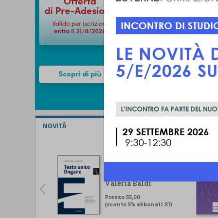
NOVITÁ
Testo unico Dogane
Lorenzo Ugolini -
Valeria Baldi
Prezzo 55,00
(sconto 5% abbonati SI)