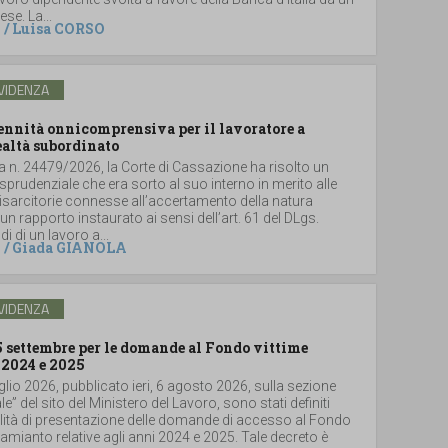
se. La...
/
Luisa CORSO
VIDENZA
dennità onnicomprensiva per il lavoratore a
ealtà subordinato
a n. 24479/2026, la Corte di Cassazione ha risolto un
sprudenziale che era sorto al suo interno in merito alle
sarcitorie connesse all’accertamento della natura
un rapporto instaurato ai sensi dell’art. 61 del DLgs.
i di un lavoro a...
/
Giada GIANOLA
VIDENZA
5 settembre per le domande al Fondo vittime
 2024 e 2025
glio 2026, pubblicato ieri, 6 agosto 2026, sulla sezione
le” del sito del Ministero del Lavoro, sono stati definiti
lità di presentazione delle domande di accesso al Fondo
i amianto relative agli anni 2024 e 2025. Tale decreto è