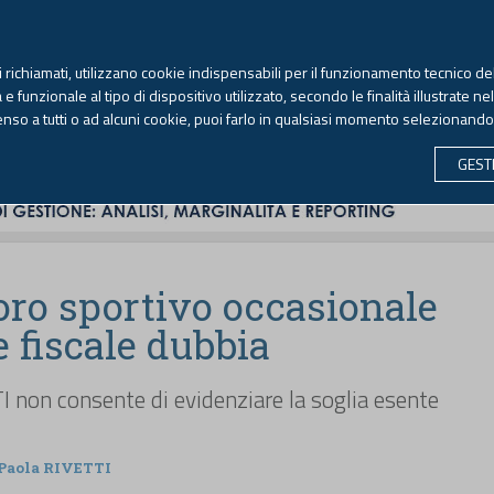
TEKNE FORMAZIONE
ANTIRICICLAGGIO
LIBRI EUTEKNE
RIVISTE 
ti richiamati, utilizzano cookie indispensabili per il funzionamento tecnico del
Venerdì, 7 agosto 2026 -
Aggiornato alle 6.00
 funzionale al tipo di dispositivo utilizzato, secondo le finalità illustrate ne
enso a tutti o ad alcuni cookie, puoi farlo in qualsiasi momento selezionand
CONTABILITÀ
LAVORO & PREVIDENZA
ECONOMIA 
GEST
voro sportivo occasionale
 fiscale dubbia
I non consente di evidenziare la soglia esente
Paola RIVETTI