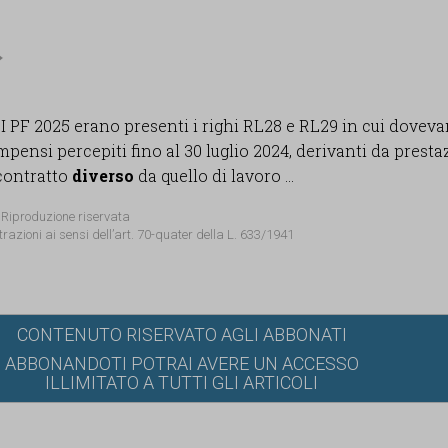
 PF 2025 erano presenti i righi RL28 e RL29 in cui dovev
ompensi percepiti fino al 30 luglio 2024, derivanti da presta
 contratto
diverso
da quello di lavoro ...
 Riproduzione riservata
trazioni ai sensi dell’art. 70-quater della L. 633/1941
CONTENUTO RISERVATO AGLI ABBONATI
ABBONANDOTI POTRAI AVERE UN ACCESSO
ILLIMITATO A TUTTI GLI ARTICOLI