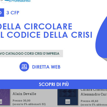
Voluntary
Guida pratica pe
Sustainability
gestore della cr
Reporting Standard
Chiara Cracolic
Alain Devalle
Alessandro Cur
Prezzo 30,00
Prezzo 45,60
(sconto 5% abbonati SI)
(sconto 5% abbonat