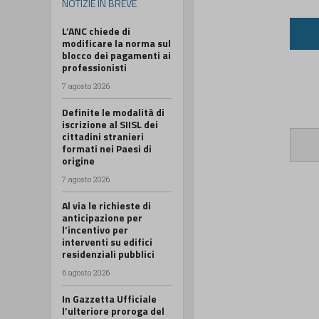
NOTIZIE IN BREVE
L’ANC chiede di
modificare la norma sul
blocco dei pagamenti ai
professionisti
7 agosto 2026
Definite le modalità di
iscrizione al SIISL dei
cittadini stranieri
formati nei Paesi di
origine
7 agosto 2026
Al via le richieste di
anticipazione per
l’incentivo per
interventi su edifici
residenziali pubblici
6 agosto 2026
In Gazzetta Ufficiale
l’ulteriore proroga del