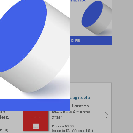
r il
L'impresa agricola
isi
A cura di Lorenzo
i e
MAGRO e Arianna
letti
ZENI
Prezzo 65,00
i SI)
(sconto 5% abbonati SI)