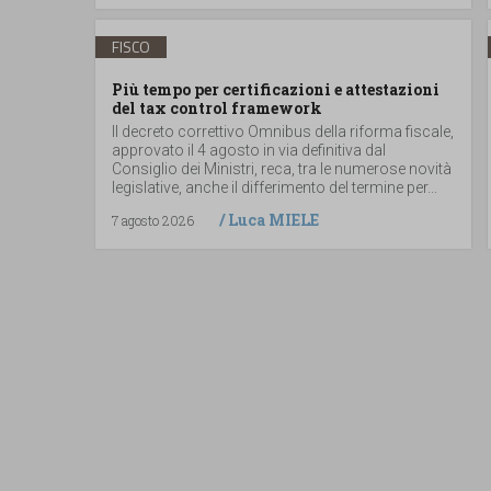
FISCO
Più tempo per certificazioni e attestazioni
del tax control framework
Il decreto correttivo Omnibus della riforma fiscale,
approvato il 4 agosto in via definitiva dal
Consiglio dei Ministri, reca, tra le numerose novità
legislative, anche il differimento del termine per...
/
Luca MIELE
7 agosto 2026