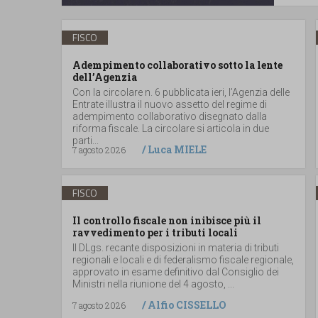
FISCO
Adempimento collaborativo sotto la lente
dell’Agenzia
Con la circolare n. 6 pubblicata ieri, l’Agenzia delle
Entrate illustra il nuovo assetto del regime di
adempimento collaborativo disegnato dalla
riforma fiscale. La circolare si articola in due
parti...
/
Luca MIELE
7 agosto 2026
FISCO
Il controllo fiscale non inibisce più il
ravvedimento per i tributi locali
Il DLgs. recante disposizioni in materia di tributi
regionali e locali e di federalismo fiscale regionale,
approvato in esame definitivo dal Consiglio dei
Ministri nella riunione del 4 agosto, ...
/
Alfio CISSELLO
7 agosto 2026