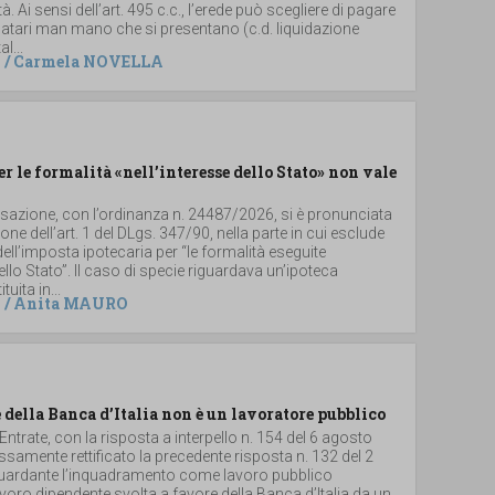
. Ai sensi dell’art. 495 c.c., l’erede può scegliere di pagare
 legatari man mano che si presentano (c.d. liquidazione
al...
/
Carmela NOVELLA
er le formalità «nell’interesse dello Stato» non vale
ssazione, con l’ordinanza n. 24487/2026, si è pronunciata
ione dell’art. 1 del DLgs. 347/90, nella parte in cui esclude
dell’imposta ipotecaria per “le formalità eseguite
dello Stato”. Il caso di specie riguardava un’ipoteca
uita in...
/
Anita MAURO
 della Banca d’Italia non è un lavoratore pubblico
 Entrate, con la risposta a interpello n. 154 del 6 agosto
samente rettificato la precedente risposta n. 132 del 2
iguardante l’inquadramento come lavoro pubblico
 lavoro dipendente svolta a favore della Banca d’Italia da un