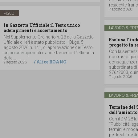
residente france
7 agosto 2026
FISCO
In Gazzetta Ufficiale il Testo unico
LAVORO & PRE
adempimenti e accertamento
Nel Supplemento Ordinario n. 28 della Gazzetta
Esclusa l’in
Ufficiale di ieri è stato pubblicato il DLgs. 5
progetto in r
agosto 2026 n. 141, di approvazione del Testo
Con la sentenz
unico adempimenti e accertamento. L’efficacia
contrasto giuri
delle ...
/
Alice BOANO
7 agosto 2026
conseguenze ri
subordinata di 
276/2003, quind
7 agosto 2026
LAVORO & PRE
Termine del 
dell’amianto
Con il DM 28 lu
“Pubblicità lega
termini e moda
per le vittime d