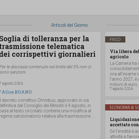
Articoli del Giorno
Soglia di tolleranza per la
FISCO
trasmissione telematica
Via libera de
dei corrispettivi giornalieri
agricolo
La Camera ha ap
Per le discrasie contenute nel limite del 5% non ci
consolidamento
sono sanzioni
ora all’esame d
l’anno 2027, è
7 agosto 2026
milioni di euro, a
7 agosto 2026
/
Alice BOANO
Il decreto correttivo Omnibus, approvato in via
definitiva dal Consiglio dei Ministri il 4 agosto, in
ECONOMIA & SO
base al testo circolato contiene una modifica al
regime sanzionatorio relativa alla trasmissione ...
Liquidazione 
accettato con
Se l’eredità è a
attività a favor