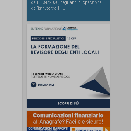
del DL 34/2020, negli anni di operatività
dell’istituto tra il 1...