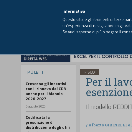
EUTEKNE INFO
SISTEMA INTEGRATO
EU
MENU
Informativa
Questo sito, e gli strumenti di terze par
un'esperienza di navigazione migliorata e
Se vuoi saperne di più o negare il cons
HOME
OPINIONI
FISCO
IMPRESA
I PIÙ LETTI
FISCO
Per il la
Crescono gli incentivi
esenzione
con il rinnovo del CPB
anche per il biennio
2026-2027
Il modello REDDIT
6 agosto 2026
Codificata la
presunzione di
/
Alberto GIRINELLI
e
distribuzione degli utili