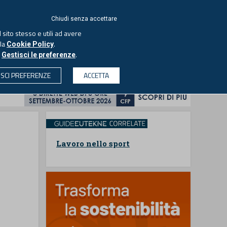
ACCEDI
EUTEKNE
Chiudi senza accettare
 sito stesso e utili ad avere
ASCOLTA IL PODCAST
lla
.
Cookie Policy
o
.
Gestisci le preferenze
& SOCIETÀ
PROFESSIONI
PROTAGONISTI
ISCI PREFERENZE
ACCETTA
CERCA
Lavoro nello sport