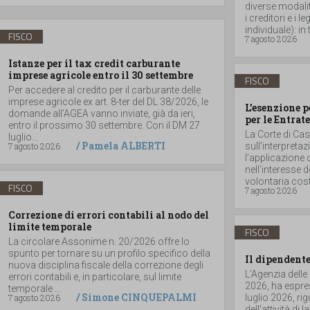
diverse modalità
i creditori e i
individuale): in t
FISCO
7 agosto 2026
Istanze per il tax credit carburante
imprese agricole entro il 30 settembre
FISCO
Per accedere al credito per il carburante delle
imprese agricole ex art. 8-ter del DL 38/2026, le
L’esenzione p
domande all’AGEA vanno inviate, già da ieri,
per le Entrate
entro il prossimo 30 settembre. Con il DM 27
La Corte di Ca
luglio...
/
Pamela ALBERTI
7 agosto 2026
sull’interpretaz
l’applicazione 
nell’interesse 
volontaria costit
FISCO
7 agosto 2026
Correzione di errori contabili al nodo del
limite temporale
FISCO
La circolare Assonime n. 20/2026 offre lo
spunto per tornare su un profilo specifico della
Il dipendente
nuova disciplina fiscale della correzione degli
L’Agenzia delle
errori contabili e, in particolare, sul limite
2026, ha espres
temporale ...
/
Simone CINQUEPALMI
7 agosto 2026
luglio 2026, r
dell’attività di