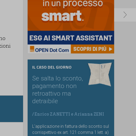
ano
zioni
IL CASO DEL GIORNO
Se salta lo sconto,
pagamento non
retroattivo ma
detraibile
/
Enrico ZANETTI
e
Arianna ZENI
L’applicazione in fattura dello sconto sul
corrispettivo ex art. 121 comma 1 lett. a)