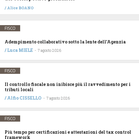
/
Alice BOANO
FISCO
Adempimento collaborativo sotto la lente dell’Agenzia
/
Luca MIELE
-
7 agosto 2026
FISCO
Il controllo fiscale non inibisce più il ravvedimento per i
tributi locali
/
Alfio CISSELLO
-
7 agosto 2026
FISCO
Più tempo per certificazioni e attestazioni del tax control
framework