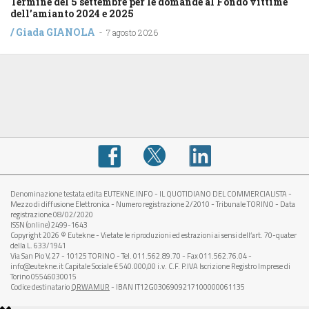
Termine del 5 settembre per le domande al Fondo vittime
dell’amianto 2024 e 2025
/
Giada GIANOLA
-
7 agosto 2026
Denominazione testata edita EUTEKNE.INFO - IL QUOTIDIANO DEL COMMERCIALISTA -
Mezzo di diffusione Elettronica - Numero registrazione 2/2010 - Tribunale TORINO - Data
registrazione 08/02/2020
ISSN (online) 2499-1643
Copyright 2026 © Eutekne - Vietate le riproduzioni ed estrazioni ai sensi dell’art. 70-quater
della L. 633/1941
Via San Pio V, 27 - 10125 TORINO - Tel. 011.562.89.70 - Fax 011.562.76.04 -
info@eutekne.it Capitale Sociale € 540.000,00 i.v. C.F. P.IVA Iscrizione Registro Imprese di
Torino 05546030015
Codice destinatario
QRWAMUR
- IBAN IT12G0306909217100000061135