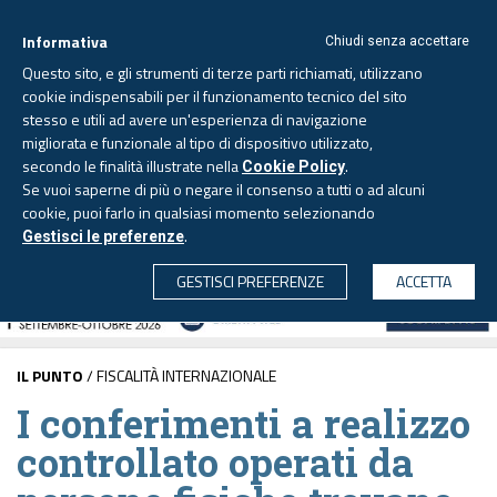
Informativa
Chiudi senza accettare
Questo sito, e gli strumenti di terze parti richiamati, utilizzano
cookie indispensabili per il funzionamento tecnico del sito
stesso e utili ad avere un'esperienza di navigazione
migliorata e funzionale al tipo di dispositivo utilizzato,
Venerdì, 7 agosto 2026 -
Aggiornato alle 6.00
secondo le finalità illustrate nella
.
Cookie Policy
Se vuoi saperne di più o negare il consenso a tutti o ad alcuni
cookie, puoi farlo in qualsiasi momento selezionando
.
Gestisci le preferenze
CERCA
GESTISCI PREFERENZE
ACCETTA
IL PUNTO
/ FISCALITÀ INTERNAZIONALE
I conferimenti a realizzo
controllato operati da