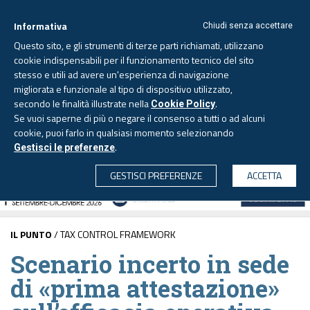
Informativa
Chiudi senza accettare
Questo sito, e gli strumenti di terze parti richiamati, utilizzano
cookie indispensabili per il funzionamento tecnico del sito
stesso e utili ad avere un'esperienza di navigazione
migliorata e funzionale al tipo di dispositivo utilizzato,
Lunedì, 10 agosto 2026 -
Aggiornato alle 6.00
secondo le finalità illustrate nella
.
Cookie Policy
Se vuoi saperne di più o negare il consenso a tutti o ad alcuni
cookie, puoi farlo in qualsiasi momento selezionando
.
Gestisci le preferenze
CERCA
GESTISCI PREFERENZE
ACCETTA
IL PUNTO
/ TAX CONTROL FRAMEWORK
Scenario incerto in sede
di «prima attestazione»