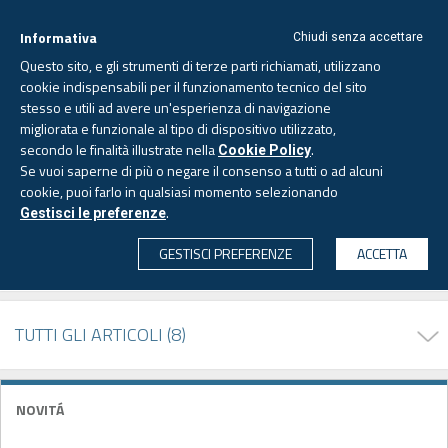
Informativa
Chiudi senza accettare
Questo sito, e gli strumenti di terze parti richiamati, utilizzano
cookie indispensabili per il funzionamento tecnico del sito
stesso e utili ad avere un'esperienza di navigazione
migliorata e funzionale al tipo di dispositivo utilizzato,
Sabato, 8 agosto 2026 -
Aggiornato alle 6.00
secondo le finalità illustrate nella
.
Cookie Policy
Se vuoi saperne di più o negare il consenso a tutti o ad alcuni
cookie, puoi farlo in qualsiasi momento selezionando
PAGINA AUTORE
.
Gestisci le preferenze
CERCA
GESTISCI PREFERENZE
ACCETTA
Emiliano MARVULLI
TUTTI GLI ARTICOLI (8)
NOVITÁ