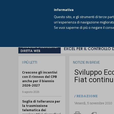
EUTEKNE INFO
SISTEMA INTEGRATO
EU
MENU
Informativa
Questo sito, e gli strumenti di terze par
un'esperienza di navigazione migliorata e
Se vuoi saperne di più o negare il cons
HOME
OPINIONI
FISCO
IMPRESA
I PIÙ LETTI
NOTIZIE IN BREVE
Sviluppo Eco
Crescono gli incentivi
con il rinnovo del CPB
Fiat continui
anche per il biennio
2026-2027
6 agosto 2026
/
REDAZIONE
Soglia di tolleranza per
Venerdì, 5 novembre 2010
la trasmissione
telematica dei