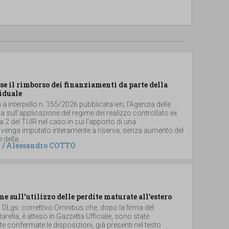
se il rimborso dei finanziamenti da parte della
iduale
a interpello n. 155/2026 pubblicata ieri, l’Agenzia delle
ta sull’applicazione del regime del realizzo controllato ex
2 del TUIR nel caso in cui l’apporto di una
 venga imputato interamente a riserva, senza aumento del
 della...
/
Alessandro COTTO
me sull’utilizzo delle perdite maturate all’estero
el DLgs. correttivo Omnibus che, dopo la firma del
arella, è atteso in Gazzetta Ufficiale, sono state
 confermate le disposizioni, già presenti nel testo