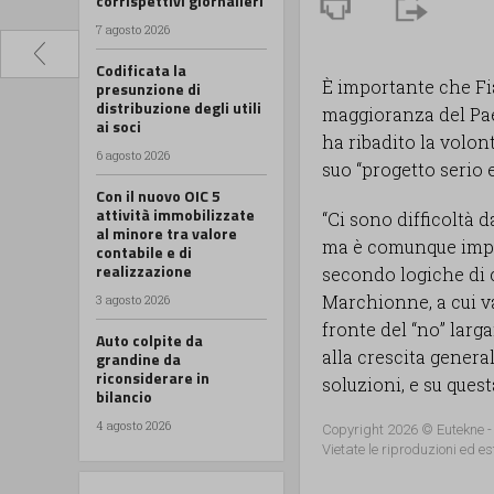
corrispettivi giornalieri
7 agosto 2026
Codificata la
È importante che F
presunzione di
distribuzione degli utili
maggioranza del Pae
ai soci
ha ribadito la volo
6 agosto 2026
suo “progetto serio e
Con il nuovo OIC 5
attività immobilizzate
“Ci sono difficoltà
al minore tra valore
ma è comunque impor
contabile e di
realizzazione
secondo logiche di c
Marchionne, a cui va
3 agosto 2026
fronte del “no” lar
Auto colpite da
alla crescita gener
grandine da
riconsiderare in
soluzioni, e su ques
bilancio
4 agosto 2026
Copyright 2026 © Eutekne -
Vietate le riproduzioni ed es