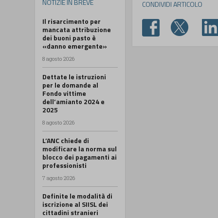
NOTIZIE IN BREVE
CONDIVIDI ARTICOLO
Il risarcimento per
mancata attribuzione
dei buoni pasto è
«danno emergente»
8 agosto 2026
Dettate le istruzioni
per le domande al
Fondo vittime
dell’amianto 2024 e
2025
8 agosto 2026
L’ANC chiede di
modificare la norma sul
blocco dei pagamenti ai
professionisti
7 agosto 2026
Definite le modalità di
iscrizione al SIISL dei
cittadini stranieri