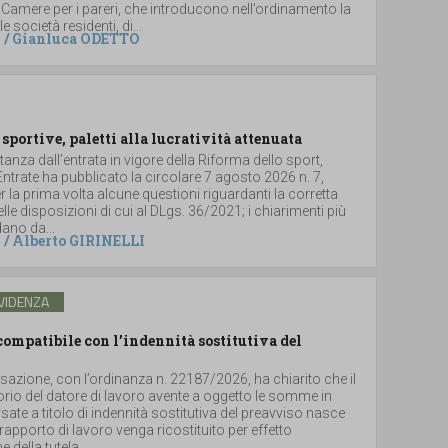
 Camere per i pareri, che introducono nell’ordinamento la
le società residenti, di...
/
Gianluca ODETTO
 sportive, paletti alla lucratività attenuata
stanza dall’entrata in vigore della Riforma dello sport,
 Entrate ha pubblicato la circolare 7 agosto 2026 n. 7,
 la prima volta alcune questioni riguardanti la corretta
lle disposizioni di cui al DLgs. 36/2021; i chiarimenti più
dano da...
/
Alberto GIRINELLI
VIDENZA
ompatibile con l’indennità sostitutiva del
sazione, con l’ordinanza n. 22187/2026, ha chiarito che il
torio del datore di lavoro avente a oggetto le somme in
ate a titolo di indennità sostitutiva del preavviso nasce
rapporto di lavoro venga ricostituito per effetto
 della tutela...