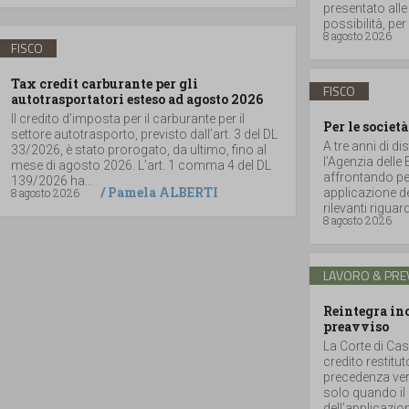
presentato alle
possibilità, per 
8 agosto 2026
FISCO
Tax credit carburante per gli
FISCO
autotrasportatori esteso ad agosto 2026
Il credito d’imposta per il carburante per il
Per le società
settore autotrasporto, previsto dall’art. 3 del DL
A tre anni di di
33/2026, è stato prorogato, da ultimo, fino al
l’Agenzia delle
mese di agosto 2026. L’art. 1 comma 4 del DL
affrontando per
139/2026 ha...
/
Pamela ALBERTI
8 agosto 2026
applicazione de
rilevanti riguar
8 agosto 2026
LAVORO & PRE
Reintegra inc
preavviso
La Corte di Cas
credito restitu
precedenza vers
solo quando il 
dell’applicazione