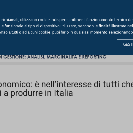
TEKNE FORMAZIONE
ANTIRICICLAGGIO
LIBRI EUTEKNE
RIVISTE 
ti richiamati, utilizzano cookie indispensabili per il funzionamento tecnico del
Sabato, 8 agosto 2026 -
Aggiornato alle 6.00
 funzionale al tipo di dispositivo utilizzato, secondo le finalità illustrate ne
enso a tutti o ad alcuni cookie, puoi farlo in qualsiasi momento selezionand
CONTABILITÀ
LAVORO & PREVIDENZA
ECONOMIA 
GEST
nomico: è nell’interesse di tutti ch
 a produrre in Italia