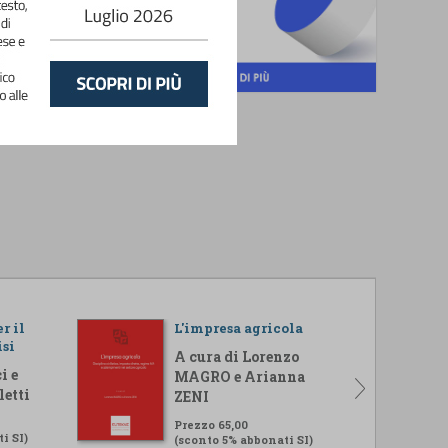
r il
L'impresa agricola
isi
A cura di Lorenzo
i e
MAGRO e Arianna
letti
ZENI
Prezzo 65,00
i SI)
(sconto 5% abbonati SI)