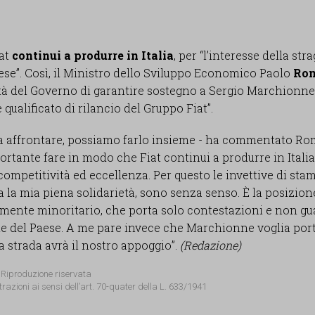
iat
continui a produrre in Italia
, per “l’interesse della st
se”. Così, il Ministro dello Sviluppo Economico Paolo
Ro
ntà del Governo di garantire sostegno a Sergio Marchionne
 qualificato di rilancio del Gruppo Fiat”.
 da affrontare, possiamo farlo insieme - ha commentato Rom
tante fare in modo che Fiat continui a produrre in Italia
ompetitività ed eccellenza. Per questo le invettive di sta
 la mia piena solidarietà, sono senza senso. È la posizion
gamente minoritario, che porta solo contestazioni e non g
ale del Paese. A me pare invece che Marchionne voglia por
ta strada avrà il nostro appoggio”.
(Redazione)
 Riproduzione riservata
trazioni ai sensi dell’art. 70-quater della L. 633/1941