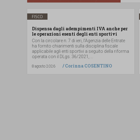
FISCO
Dispensa dagli adempimenti IVA anche per
le operazioni esenti degli enti sportivi
Con la circolare n. 7 di ieri, l’Agenzia delle Entrate
ha fornito chiarimenti sulla disciplina fiscale
applicabile agli enti sportivi a seguito della riforma
operata con il DLgs. 36/2021, ...
/
Corinna COSENTINO
8 agosto 2026