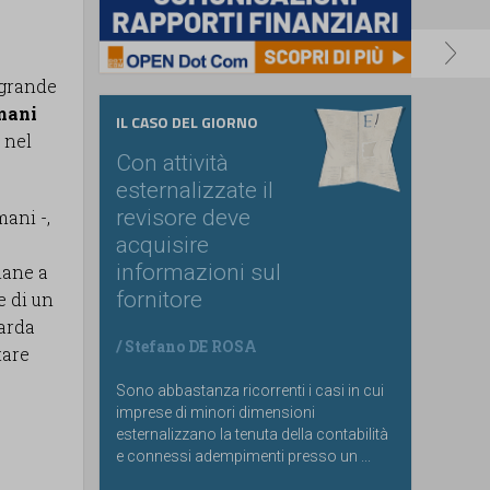
ragrande
mani
IL CASO DEL GIORNO
 nel
Con attività
esternalizzate il
revisore deve
ani -,
acquisire
informazioni sul
mane a
fornitore
e di un
uarda
/
Stefano DE ROSA
tare
Sono abbastanza ricorrenti i casi in cui
imprese di minori dimensioni
esternalizzano la tenuta della contabilità
e connessi adempimenti presso un ...