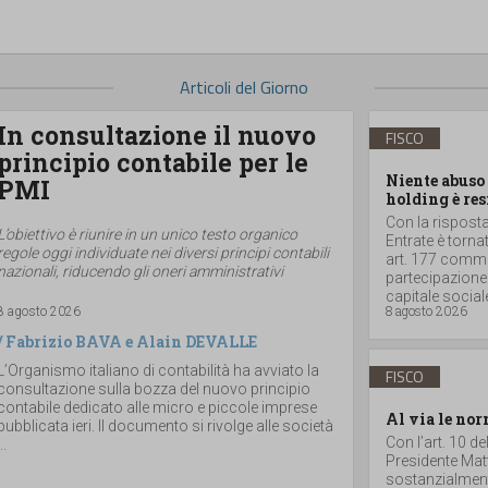
Articoli del Giorno
In consultazione il nuovo
FISCO
principio contabile per le
Niente abuso 
PMI
holding è res
Con la risposta 
L’obiettivo è riunire in un unico testo organico
Entrate è torna
regole oggi individuate nei diversi principi contabili
art. 177 comma 
nazionali, riducendo gli oneri amministrativi
partecipazione
capitale sociale
8 agosto 2026
8 agosto 2026
/
Fabrizio BAVA
e
Alain DEVALLE
L’Organismo italiano di contabilità ha avviato la
FISCO
consultazione sulla bozza del nuovo principio
contabile dedicato alle micro e piccole imprese
Al via le nor
pubblicata ieri. Il documento si rivolge alle società
Con l’art. 10 d
..
Presidente Matt
sostanzialmente