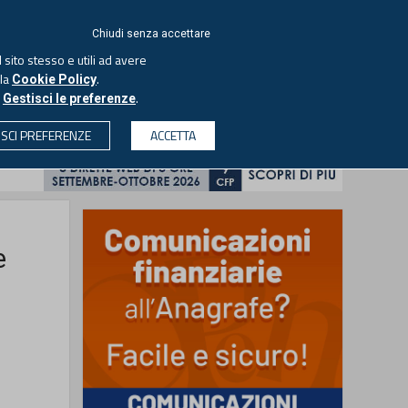
ACCEDI
EUTEKNE
Chiudi senza accettare
 sito stesso e utili ad avere
ASCOLTA IL PODCAST
lla
.
Cookie Policy
o
.
Gestisci le preferenze
& SOCIETÀ
PROFESSIONI
PROTAGONISTI
ISCI PREFERENZE
ACCETTA
CERCA
e